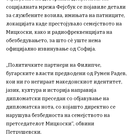
социјалната мрежа Фејсбук се појавиле детали
за службените возила, имињата на патниците,
локацијата каде престојувало семејството на
Мицкоски, како и радиофреквенцијата на
обезбедувањето, за што сè уште нема
официјално извинување од Софија.
„Политичките партнери на Филипче,
бугарските власти предводени од Румен Радев,
кои ни го негираат македонскиот идентитет,
јазик, култура и историја направија
дипломатски преседан со објавување на
дипломатска нота, со којашто директно се
нарушува безбедноста на семејството на
претседателот Мицкоски“, обвини
Петрушевски.