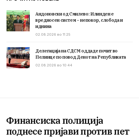
Андоновски од Смилево: Илинден е
вредносен систем – непокор, слобода и
иднина
02.08.2026 во 11:25
Делегација на СДСМ оддаде почит во
Пелинце по повод Денот на Републиката
02.08.2026 во 10:44
Финансиска полиција
поднесе пријави против пет