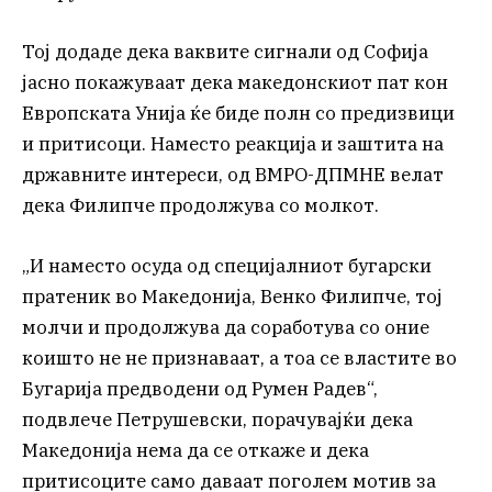
Тој додаде дека ваквите сигнали од Софија
јасно покажуваат дека македонскиот пат кон
Европската Унија ќе биде полн со предизвици
и притисоци. Наместо реакција и заштита на
државните интереси, од ВМРО-ДПМНЕ велат
дека Филипче продолжува со молкот.
„И наместо осуда од специјалниот бугарски
пратеник во Македонија, Венко Филипче, тој
молчи и продолжува да соработува со оние
коишто не не признаваат, а тоа се властите во
Бугарија предводени од Румен Радев“,
подвлече Петрушевски, порачувајќи дека
Македонија нема да се откаже и дека
притисоците само даваат поголем мотив за