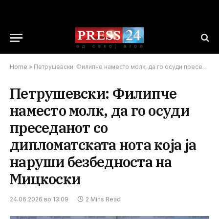
Home
»
Петрушевски: Филипче наместо молк, да го осуди преседанот со дипломатската нота која ја наруши безбедноста на Мицкоски
Петрушевски: Филипче
наместо молк, да го осуди
преседанот со
дипломатската нота која ја
наруши безбедноста на
Мицкоски
24.06.2026 во 13:09
2 Mins Read