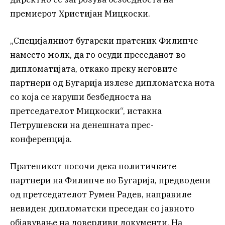
премиерот Христијан Мицкоски.
„Специјалниот бугарски пратеник Филипче
наместо молк, да го осуди преседанот во
дипломатијата, откако преку неговите
партнери од Бугарија излезе дипломатска нота
со која се наруши безбедноста на
претседателот Мицкоски“, истакна
Петрушевски на денешната прес-
конференција.
Пратеникот посочи дека политичките
партнери на Филипче во Бугарија, предводени
од претседателот Румен Радев, направиле
невиден дипломатски преседан со јавното
објавување на доверливи документи. На