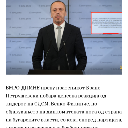
ВМРО-ДПМНЕ преку пратеникот Бране
Петрушевски побара денеска реакција од
лидерот на СДСМ, Венко Филипче, по
објавувањето на дипломатската нота од страна
на бугарските власти, со која, според партијата,
директно се загрозува безбедноста на