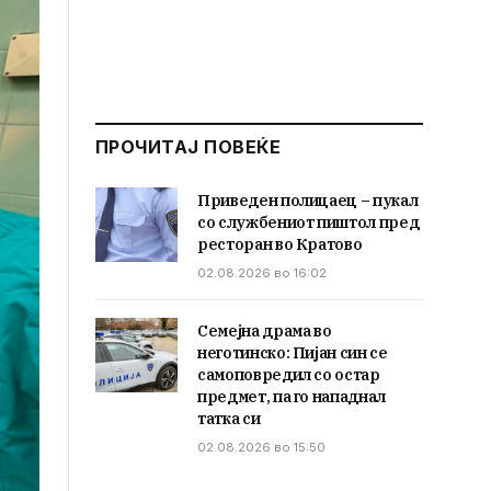
ПРОЧИТАЈ ПОВЕЌЕ
Приведен полицаец – пукал
со службениот пиштол пред
ресторан во Кратово
02.08.2026 во 16:02
Семејна драма во
неготинско: Пијан син се
самоповредил со остар
предмет, па го нападнал
татка си
02.08.2026 во 15:50