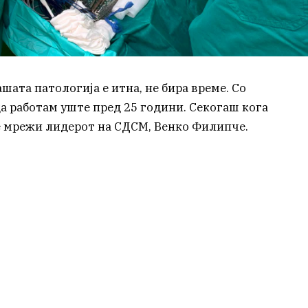
шата патологија е итна, не бира време. Со
а работам уште пред 25 години. Секогаш кога
е мрежи лидерот на СДСМ, Венко Филипче.