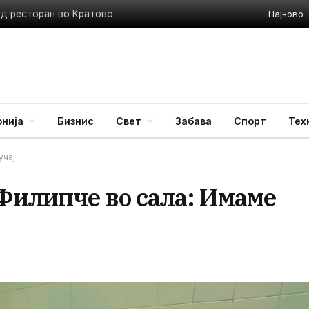
Најново
ед ресторан во Кратово
нија
Бизнис
Свет
Забава
Спорт
Тех
учај
Филипче во сала: Имаме