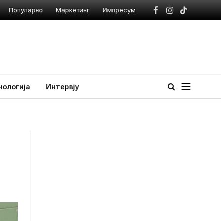
Популарно
Маркетинг
Импресум
Facebook
Instagram
TikTok
нологија
Интервју