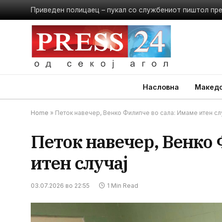
Приведен полицаец – пукал со службениот пиштол пр
Насловна
Македо
Home
»
Петок навечер, Венко Филипче во сала: Имаме итен сл
Петок навечер, Венко 
итен случај
03.07.2026 во 22:55
1 Min Read