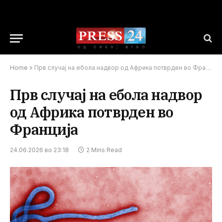
Home
»
Прв случај на ебола надвор од Африка потврден во Франција
Прв случај на ебола надвор
од Африка потврден во
Франција
24.06.2026 во 23:18
2 Mins Read