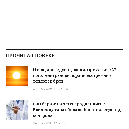
ПРОЧИТАЈ ПОВЕЌЕ
Италија воведува црвен аларм за сите 27
поголеми градови поради екстремниот
топлотен бран
04.08.2026 во 23:46
СЗО бара итна меѓународна помош:
Епидемијата на ебола во Конго излегува од
контрола
04.08.2026 во 23:26