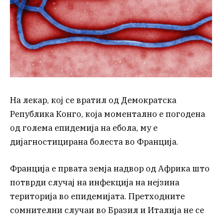
На лекар, кој се вратил од Демократска
Република Конго, која моментално е погодена
од голема епидемија на ебола, му е
дијагностицирана болеста во Франција.
Франција е првата земја надвор од Африка што
потврди случај на инфекција на нејзина
територија во епидемијата. Претходните
сомнителни случаи во Бразил и Италија не се