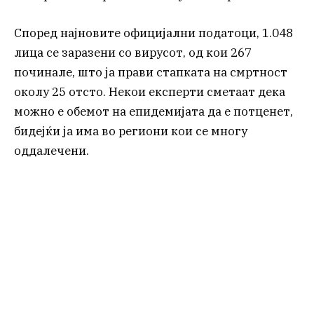
Според најновите официјални податоци, 1.048
лица се заразени со вирусот, од кои 267
починале, што ја прави стапката на смртност
околу 25 отсто. Некои експерти сметаат дека
можно е обемот на епидемијата да е потценет,
бидејќи ја има во региони кои се многу
оддалечени.