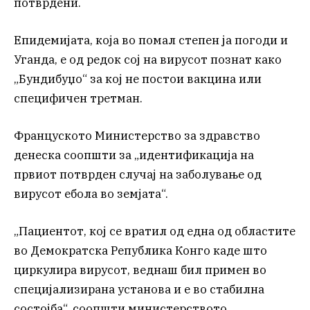
потврдени.
Епидемијата, која во помал степен ја погоди и
Уганда, е од редок сој на вирусот познат како
„Бундибуџо“ за кој не постои вакцина или
специфичен третман.
Француското Министерство за здравство
денеска соопшти за „идентификација на
првиот потврден случај на заболување од
вирусот ебола во земјата“.
„Пациентот, кој се вратил од една од областите
во Демократска Република Конго каде што
циркулира вирусот, веднаш бил примен во
специјализирана установа и е во стабилна
состојба“, соопшти министерството.