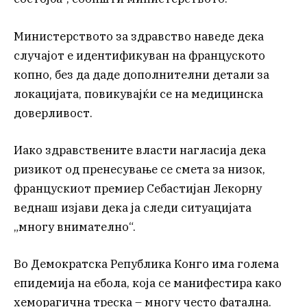
Министерството за здравство наведе дека
случајот е идентификуван на француското
копно, без да даде дополнителни детали за
локацијата, повикувајќи се на медицинска
доверливост.
Иако здравствените власти нагласија дека
ризикот од пренесување се смета за низок,
францускиот премиер Себастијан Лекорну
веднаш изјави дека ја следи ситуацијата
„многу внимателно“.
Во Демократска Република Конго има голема
епидемија на ебола, која се манифестира како
хеморагична треска – многу често фатална.