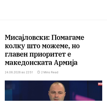
Мисајловски: Помагаме
колку што можеме, но
главен приоритет е
македонската Армија
24.06.2026 во 22:51
2 Mins Read