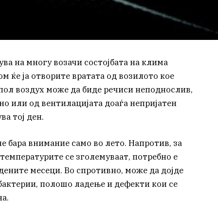
ва на многу возачи состојбата на клима
м ќе ја отворите вратата од возилото кое
опол воздух може да биде речиси неподнослив,
но или од вентилацијата доаѓа непријатен
ва тој ден.
е бара внимание само во лето. Напротив, за
 температурите се зголемуваат, потребно е
дените месеци. Во спротивно, може да дојде
а бактерии, полошо ладење и дефекти кои се
а.