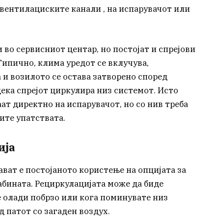
 вентилациските канали , на испарувачот или
во сервисниот центар, но постојат и спрејови
Типично, клима уредот се вклучува,
 и возилото се остава затворено според
ека спрејот циркулира низ системот. Исто
аат директно на испарувачот, но со нив треба
ите упатствата.
ија
ват е постојаното користење на опцијата за
абината. Рециркулацијата може да биде
е олади побрзо или кога поминувате низ
д патот со загаден воздух.