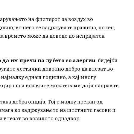
марувањето на филтерот за воздух во
довно, во него се задржуваат прашина, полен,
на времето може да доведе до непријатен
да им пречи на луѓето со алергии
, бидејќи
ругите честички доволно добро да влезат во
а најмалку еднаш годишно, а кај многу
цирана и возачите можат сами да ја направат.
така добра опција. Тој е малку поскап од
омага во задржувањето на штетните гасови и
 влезат во возилото однадвор.