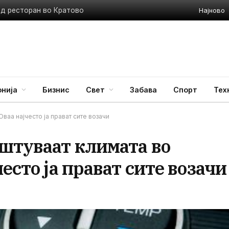
Најново
ед ресторан во Кратово
нија
Бизнис
Свет
Забава
Спорт
Тех
Оваа најчесто ја прават сите возачи
иштуваат климата во
есто ја прават сите возачи