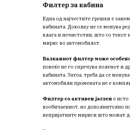
Филтер за кабина
Една од најчестите грешки е зане
кабината. Доколку не се менува ре
влага и нечистотии, што со текот 
мирис во автомобилот.
Валканиот филтер може особено 
повеќе не го спречува поленот и д
кабината. Затоа, треба да се менув
автомобили промената не е компли
Филтер со активен јаглен
е исто 
вообичаениот, но дополнително п
непријатните мириси што можат да