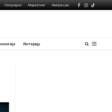
Популарно
Маркетинг
Импресум
Facebook
Instagram
TikTok
нологија
Интервју