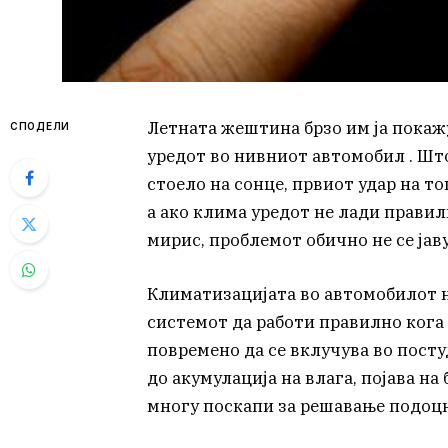
Летната жештина брзо им ја покажу
СПОДЕЛИ
уредот во нивниот автомобил . Што
стоело на сонце, првиот удар на т
а ако клима уредот не лади правил
мирис, проблемот обично не се јаву
Климатизацијата во автомобилот н
системот да работи правилно кога
повремено да се вклучува во посту
до акумулација на влага, појава н
многу поскапи за решавање подоцн