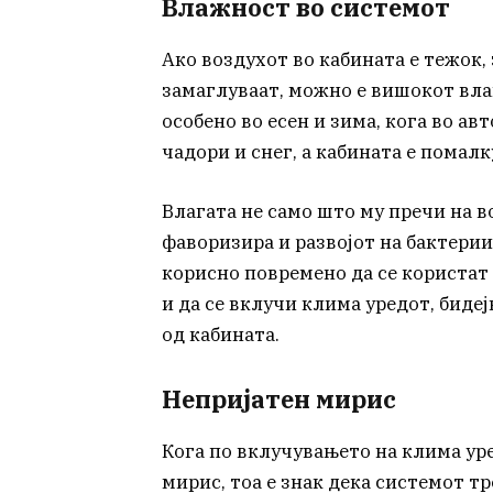
Влажност во системот
Ако воздухот во кабината е тежок,
замаглуваат, можно е вишокот влаг
особено во есен и зима, кога во ав
чадори и снег, а кабината е помал
Влагата не само што му пречи на в
фаворизира и развојот на бактерии
корисно повремено да се користат
и да се вклучи клима уредот, биде
од кабината.
Непријатен мирис
Кога по вклучувањето на клима уре
мирис, тоа е знак дека системот т