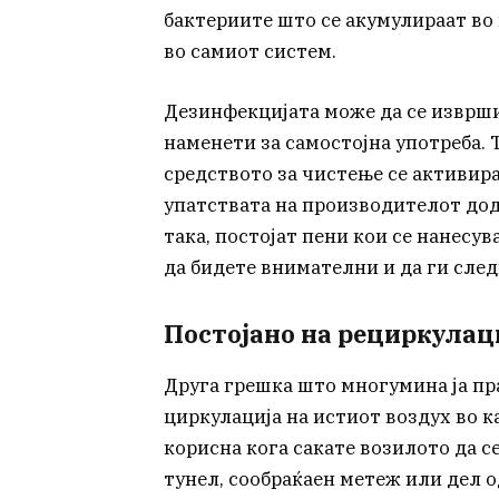
бактериите што се акумулираат во
во самиот систем.
Дезинфекцијата може да се изврши 
наменети за самостојна употреба. 
средството за чистење се активира
упатствата на производителот дод
така, постојат пени кои се нанесув
да бидете внимателни и да ги след
Постојано на рециркулац
Друга грешка што многумина ја пра
циркулација на истиот воздух во к
корисна кога сакате возилото да с
тунел, сообраќаен метеж или дел о