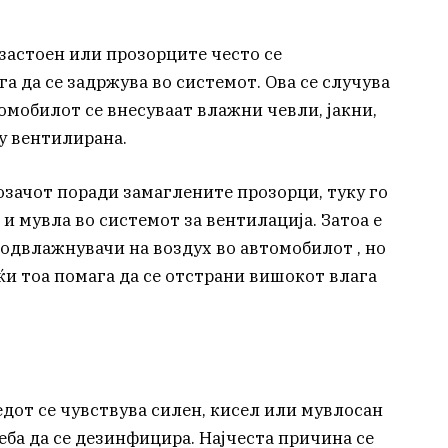
 застоен или прозорците често се
а да се задржува во системот. Ова се случува
томобилот се внесуваат влажни чевли, јакни,
ку вентилирана.
озачот поради замаглените прозорци, туку го
 и мувла во системот за вентилација. Затоа е
 одвлажнувачи на воздух во автомобилот , но
јќи тоа помага да се отстрани вишокот влага
дот се чувствува силен, кисел или мувлосан
реба да се дезинфицира. Најчеста причина се