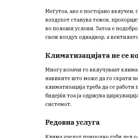
Меѓутоа, ако е постојано вклучен, 
воздухот станува тежок, прозорцит
во полоши услови. Затоа е подобр
свеж воздух однадвор, а вентилатор
Климатизацијата не се к
Многу возачи го вклучуваат клима 
навиките што може да го скрати не
климатизација треба да се работи 
бидејќи тоа ја одржува циркулациј
системот.
Редовна услуга
Клима уредот природно губи дел од