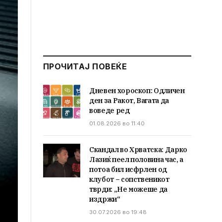
ПРОЧИТАЈ ПОВЕЌЕ
Дневен хороскоп: Одличен
ден за Ракот, Вагата да
воведе ред
01.08.2026 во 11:40
Скандал во Хрватска: Дарко
Лазиќ пеел половина час, а
потоа бил исфрлен од
клубот – сопственикот
тврди: „Не можеше да
издржи“
30.07.2026 во 19:48