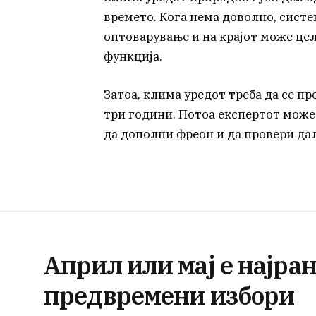
времето. Кога нема доволно, сист
оптоварување и на крајот може цел
функција.
Затоа, клима уредот треба да се пр
три години. Потоа експертот може
да дополни фреон и да провери дал
Април или мај е најра
предвремени избори