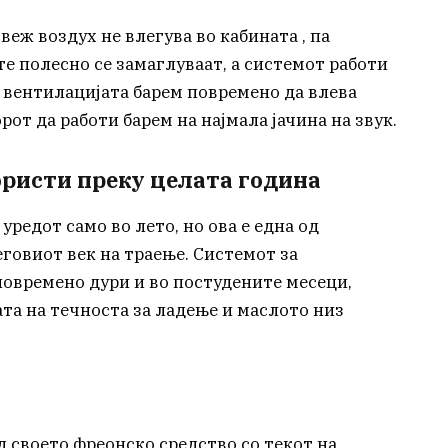
свеж воздух не влегува во кабината , па
е полесно се замаглуваат, а системот работи
о вентилацијата барем повремено да влева
от да работи барем на најмала јачина на звук.
ористи преку целата година
уредот само во лето, но ова е една од
говиот век на траење. Системот за
повремено дури и во постудените месеци,
ата на течноста за ладење и маслото низ
 своето фреонско средство со текот на