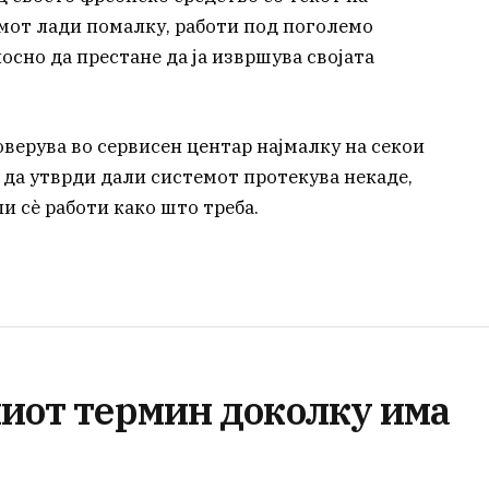
емот лади помалку, работи под поголемо
осно да престане да ја извршува својата
оверува во сервисен центар најмалку на секои
 да утврди дали системот протекува некаде,
и сè работи како што треба.
ниот термин доколку има