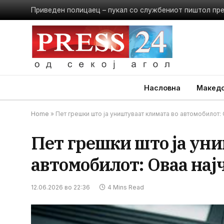
Приведен полицаец – пукал со службениот пиштол пр
Насловна
Македо
Home
»
Пет грешки што ја уништуваат климата во автомобилот: 
Пет грешки што ја ун
автомобилот: Оваа најч
12.06.2026 во 22:36
4 Mins Read