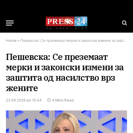
Home
»
Пешевска: Се преземаат мерки и законски измени за заштита од насилство врз жените
Пешевска: Се преземаат
мерки и законски измени за
заштита од насилство врз
жените
23.06.2026 во 10:44
4 Mins Read