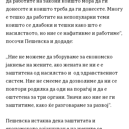
да работите на закони коишто мора да ги
донесете и коишто треба да ги донесете. Многу
е тешко да работите на непопуларни теми
коишто се длабоки и тешки како што е
насилството, но ние се нафативме и работиме“,
посочи Пешевска и додаде:
,,Ние не можеме да зборуваме за економско
јакнење на жените, ако жената не ни е е
заштитена од насилство и од здравствениот
систем. Ние не смееме да дозволиме да ни се
повтори родилка да оди на пораѓај и да е
оштетена за три органи. Значи ако ние не ги
заштитиме, како ќе разговараме за развој“.
Пешевска истакна дека заштитата и
економското зајакнување на жените се