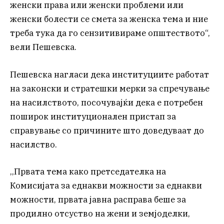
женски права или женски проблеми или
женски болести се смета за женска тема и ние
треба тука да го сензитивираме општеството“,
вели Пешевска.
Пешевска нагласи дека институциите работат
на законски и стратешки мерки за спречување
на насилството, посочувајќи дека е потребен
поширок институционален пристап за
справување со причините што доведуваат до
насилство.
,,Првата тема како претседателка на
Комисијата за еднакви можности за еднакви
можности, првата јавна расправа беше за
продилно отсуство на жени и земјоделки,