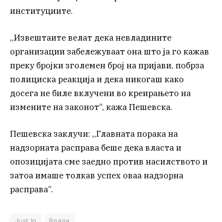
институциите.
,,Извештаите велат дека невладините
организации забележуваат она што ја го кажав
преку бројки зголемен број на пријави, побрза
полициска реакција и дека никогаш како
досега не биле вклучени во креирањето на
измените на законот“, кажа Пешевска.
Пешевска заклучи: ,,Главната порака на
надзорната расправа беше дека власта и
опозицијата сме заедно против насилството и
затоа имаше толкав успех оваа надзорна
расправа“.
Just In
Влада