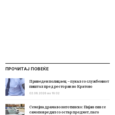
ПРОЧИТАЈ ПОВЕЌЕ
Приведен полицаец – пукал со службениот
пиштол пред ресторан во Кратово
02.08.2026 во 16:02
Семејна драма во неготинско: Пијан син се
самоповредил со остар предмет, па го