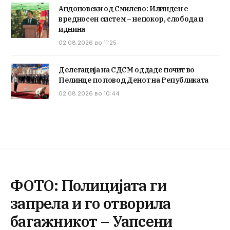
Андоновски од Смилево: Илинден е
вредносен систем – непокор, слобода и
иднина
02.08.2026 во 11:25
Делегација на СДСМ оддаде почит во
Пелинце по повод Денот на Републиката
02.08.2026 во 10:44
ФОТО: Полицијата ги
запрела и го отворила
багажникот – Уапсени