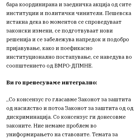
бара координирана и заедничка акција од сите
институции и политички чинители. Пешевска
истакна дека во моментов се спроведуваат
законски измени, се подготвуваат нови
решенија и се забележува напредок и подобро
пријавување, како и поефикасно
институционално постапување, се наведува во
соопштението од ВМРО-ДПМНЕ.
Ви го пренесуваме интегрално:
,,Со консензус го гласавме Законот за заштита
од насилство и потоа Законот за заштита од од
дискриминација. Со консензус ги донесовме
законите. Ние немаме проблем во
униформирањето на ставовите. Темата за