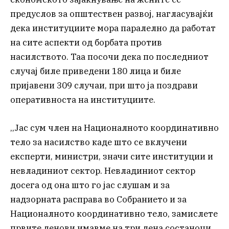
предуслов за општествен развој, нагласувајќи
дека институциите мора паралелно да работат
на сите аспекти од борбата против
насилството. Таа посочи дека по последниот
случај биле приведени 180 лица и биле
пријавени 309 случаи, при што ја поздрави
оперативноста на институциите.
,,Јас сум член на Националното координативно
тело за насилство каде што се вклучени
експерти, министри, значи сите институции и
невладиниот сектор. Невладиниот сектор
досега од она што го јас слушам и за
надзорната расправа во Собранието и за
Националното координативно тело, замислете
првите денови имавме на три дена состаноци.