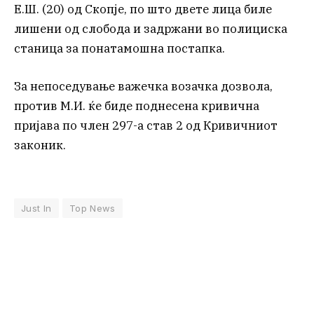
Е.Ш. (20) од Скопје, по што двете лица биле
лишени од слобода и задржани во полициска
станица за понатамошна постапка.
За непоседување важечка возачка дозвола,
против М.И. ќе биде поднесена кривична
пријава по член 297-а став 2 од Кривичниот
законик.
Just In
Top News