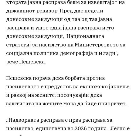
втората јавна расправа беше за извештајот на
државниот ревизор. Пред две недели
донесовме заклучоци од таа од таа јавна
расправа и уште една јавна расправа исто
донесовме заклучоци, Националната
стратегиј за насилство на Министерството за
социјална политика демографија и млади“,
рече Пешевска.
Пешевска порача дека борбата против
насилството е предуслов за економско јакнење
и развој на жените, посочувајќи дека
заштитата на жените мора да биде приоритет.
,,Надзорната расправа е прва расправа за
насилство, единствена во 2026 година. Лесно е