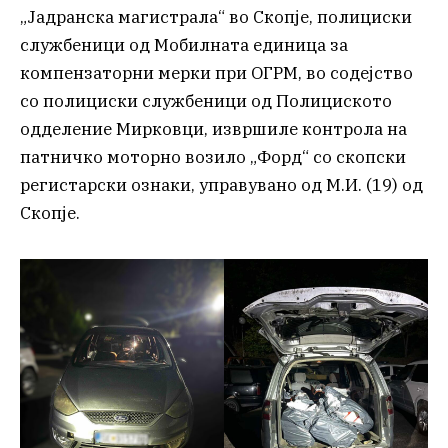
„Јадранска магистрала“ во Скопје, полициски
службеници од Мобилната единица за
компензаторни мерки при ОГРМ, во содејство
со полициски службеници од Полициското
одделение Мирковци, извршиле контрола на
патничко моторно возило „Форд“ со скопски
регистарски ознаки, управувано од М.И. (19) од
Скопје.