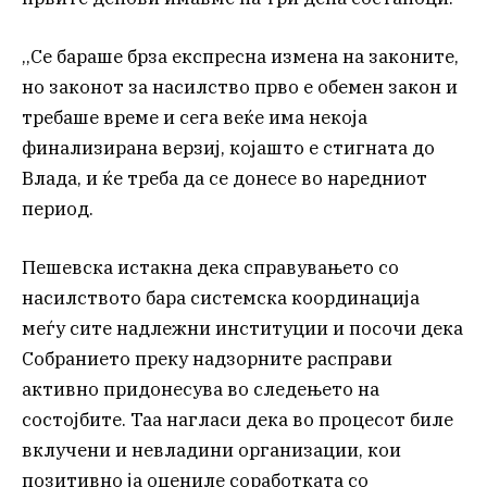
,,Се бараше брза експресна измена на законите,
но законот за насилство прво е обемен закон и
требаше време и сега веќе има некоја
финализирана верзиј, којашто е стигната до
Влада, и ќе треба да се донесе во наредниот
период.
Пешевска истакна дека справувањето со
насилството бара системска координација
меѓу сите надлежни институции и посочи дека
Собранието преку надзорните расправи
активно придонесува во следењето на
состојбите. Таа нагласи дека во процесот биле
вклучени и невладини организации, кои
позитивно ја оцениле соработката со