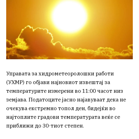
Управата за хидрометеоролошки работи
(УХМР) го објави најновиот извештај за
температурите измерени во 11:00 часот низ
земјава. Податоците јасно најавуваат дека не
очекува екстремно топол ден, бидејќи во
најтоплите градови температурата веќе се
приближи до 30-тиот степен.