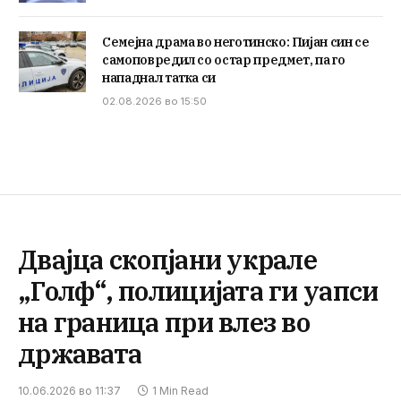
Семејна драма во неготинско: Пијан син се
самоповредил со остар предмет, па го
нападнал татка си
02.08.2026 во 15:50
Двајца скопјани украле
„Голф“, полицијата ги уапси
на граница при влез во
државата
10.06.2026 во 11:37
1 Min Read