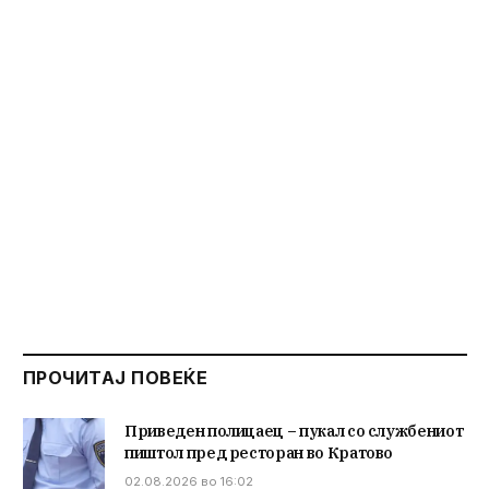
ПРОЧИТАЈ ПОВЕЌЕ
Приведен полицаец – пукал со службениот
пиштол пред ресторан во Кратово
02.08.2026 во 16:02