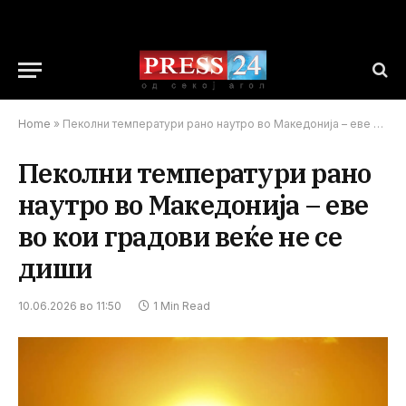
Home
»
Пеколни температури рано наутро во Македонија – еве во кои градови веќе не се диши
Пеколни температури рано
наутро во Македонија – еве
во кои градови веќе не се
диши
10.06.2026 во 11:50
1 Min Read