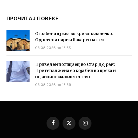
ПРОЧИТАЈ ПОВЕЌЕ
Ограбена црква во кривопаланечко:
Однесени пари и бакарен котел
03.08.2026 во 15:55
Приведен полицаец во Стар Дојран:
Претепал жена со која бил во врска и
нејзиниот малолетен син
03.08.2026 во 15:39
Facebook
X
Instagram
(Twitter)