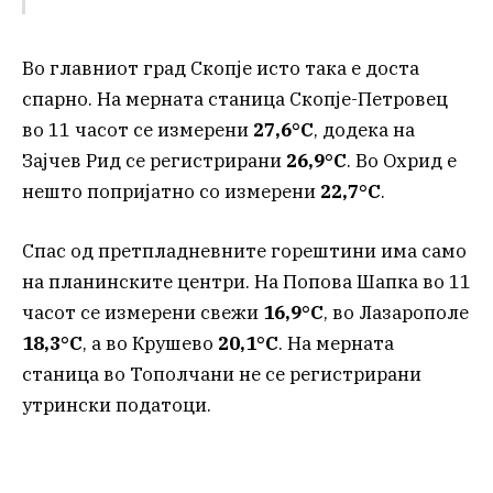
Во главниот град Скопје исто така е доста
спарно. На мерната станица Скопје-Петровец
во 11 часот се измерени
27,6°C
, додека на
Зајчев Рид се регистрирани
26,9°C
. Во Охрид е
нешто попријатно со измерени
22,7°C
.
Спас од претпладневните горештини има само
на планинските центри. На Попова Шапка во 11
часот се измерени свежи
16,9°C
, во Лазарополе
18,3°C
, а во Крушево
20,1°C
. На мерната
станица во Тополчани не се регистрирани
утрински податоци.