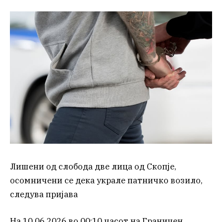
Лишени од слобода две лица од Скопје,
осомничени се дека украле патничко возило,
следува пријава
На 10.06.2026 во 00:10 часот на Граничен