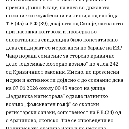
премин Долно Блаце, на влез во државата,
полициски службеници ги лишија од слобода
Т.Е.(45) и Р.Ф.(39), двајцата од Скопје, затоа што
при пасошка контрола и проверка во
оперативната евиденција било констатирано
дека евидираат со мерка апси по барање на ЕВР
Чаир поради сомнение за сторено кривично
дело „одземање моторно возило“ по член 242
од Кривичниот законик. Имено, по преземени
мерки и активности дојдено е до сознание дека
на 07.06.2026 околу 00:45 часот на улица
„Јадранска магистрала“ одзеле патничко
возило „фолскваген голф“ со скопски
регистарски ознаки, сопственост на Р.Б.(24) од
с.Арачиново, скопско. Тие се спроведени во
Полициската станица Чаир и по целосно