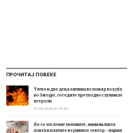
ПРОЧИТАЈ ПОВЕЌЕ
Татко и две деца загинаа во пожар во куќа
во Загорје, соседите претходно слушнале
истрели
01.08.2026 во 13:40
Ќе се зголемат пензиите, минималната
плата и платите во јавниот сектор – најави