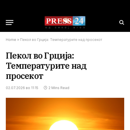
Home
»
Пекол во Грција: Температурите над просекот
Пекол во Грција:
Температурите над
просекот
02.07.2026 во 11:15
2 Mins Read