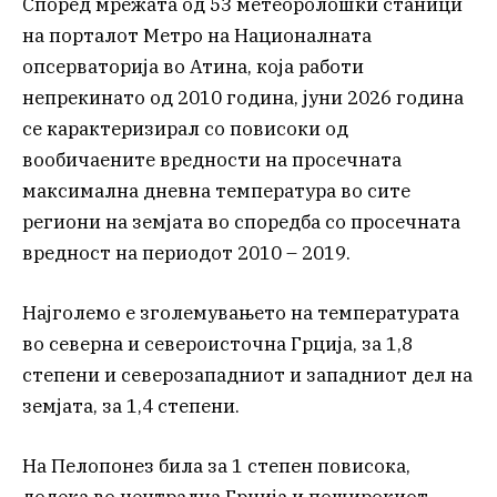
Според мрежата од 53 метеоролошки станици
на порталот Метро на Националната
опсерваторија во Атина, која работи
непрекинато од 2010 година, јуни 2026 година
се карактеризирал со повисоки од
вообичаените вредности на просечната
максимална дневна температура во сите
региони на земјата во споредба со просечната
вредност на периодот 2010 – 2019.
Најголемо е зголемувањето на температурата
во северна и североисточна Грција, за 1,8
степени и северозападниот и западниот дел на
земјата, за 1,4 степени.
На Пелопонез била за 1 степен повисока,