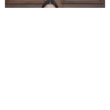
ВМРО-ДПМНЕ
ВМРО-ДПМНЕ покажа дека реформите доаѓаат
со многу труд, работа и одговорност, и носат
конкретни резултати. Еден од најважните
приоритети на Владата предводена од ВМРО-
ДПМНЕ е Реформската агенда. Нејзиното