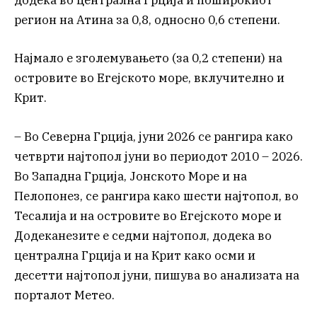
додека во централна Грција и поширокиот
регион на Атина за 0,8, односно 0,6 степени.
Најмало е зголемувањето (за 0,2 степени) на
островите во Егејското море, вклучително и
Крит.
– Во Северна Грција, јуни 2026 се рангира како
четврти најтопол јуни во периодот 2010 – 2026.
Во Западна Грција, Јонското Море и на
Пелопонез, се рангира како шести најтопол, во
Тесалија и на островите во Егејското море и
Додеканезите е седми најтопол, додека во
централна Грција и на Крит како осми и
десетти најтопол јуни, пишува во анализата на
порталот Метео.