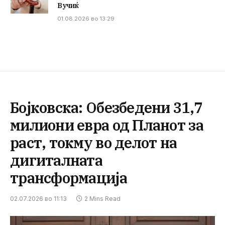
Вучиќ
01.08.2026 во 13:29
Бојковска: Обезбедени 31,7
милиони евра од Планот за
раст, токму во делот на
дигиталната
трансформација
02.07.2026 во 11:13
2 Mins Read