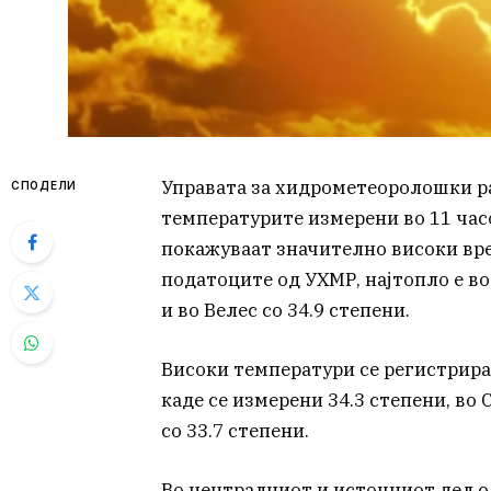
Управата за хидрометеоролошки ра
СПОДЕЛИ
температурите измерени во 11 часот
покажуваат значително високи вре
податоците од УХМР, најтопло е во 
и во Велес со 34.9 степени.
Високи температури се регистриран
каде се измерени 34.3 степени, во 
со 33.7 степени.
Во централниот и источниот дел о