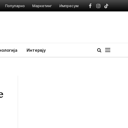
Популарно
Маркетинг
Импресум
Facebook
Instagram
TikTok
нологија
Интервју
е