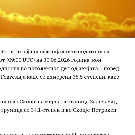
боти ги објави официјалните податоци за
 (09:00 UTC) на 30.06.2026 година, кои
дности во поголемиот дел од земјата. Според
Гевгелија каде се измерени 35.5 степени, како
и и во Скопје на мерната станица Зајчев Рид
Струмица со 34.1 степен и во Скопје-Петровец
д земјата, термометрите во Штип покажаа