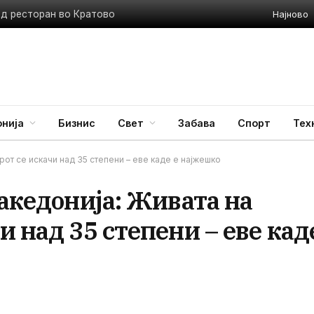
Најново
ед ресторан во Кратово
нија
Бизнис
Свет
Забава
Спорт
Тех
рот се искачи над 35 степени – еве каде е најжешко
Македонија: Живата на
и над 35 степени – еве кад