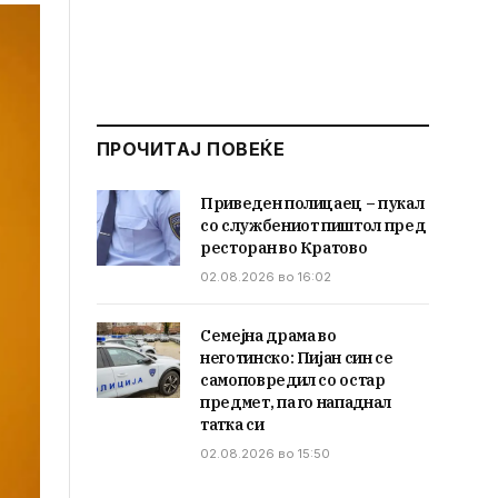
ПРОЧИТАЈ ПОВЕЌЕ
Приведен полицаец – пукал
со службениот пиштол пред
ресторан во Кратово
02.08.2026 во 16:02
Семејна драма во
неготинско: Пијан син се
самоповредил со остар
предмет, па го нападнал
татка си
02.08.2026 во 15:50