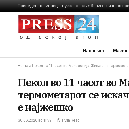
Приведен полицаец – пукал со службениот пиштол пр
Насловна
Македо
Home
»
Пекол во 11 часот во Македонија: Живата на термомета
Пекол во 11 часот во 
термометарот се искач
е најжешко
30.06.2026 во 11:59
1 Min Read