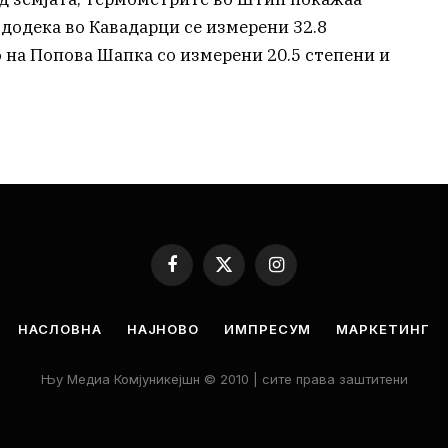
, додека во Кавадарци се измерени 32.8
о на Попова Шапка со измерени 20.5 степени и
Facebook
X
Instagram
(Twitter)
НАСЛОВНА
НАЈНОВО
ИМПРЕСУМ
МАРКЕТИНГ
Њу Медиа Комјуникејшн © 2010 | сите права заштитени