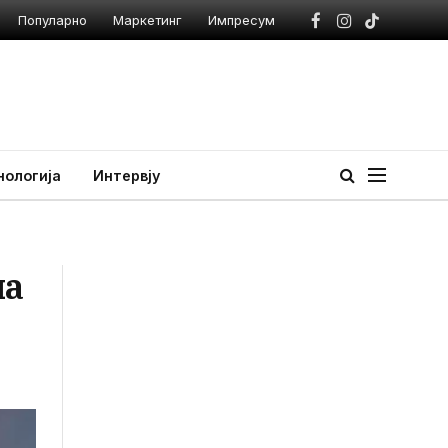
Популарно
Маркетинг
Импресум
Facebook
Instagram
TikTok
нологија
Интервју
на