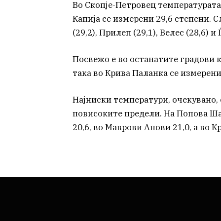
Во Скопје-Петровец температурата 
Капија се измерени 29,6 степени. 
(29,2), Прилеп (29,1), Велес (28,6) и
Посвежо е во останатите градови к
така во Крива Паланка се измерени 2
Најниски температури, очекувано,
повисоките предели. На Попова Ша
20,6, во Маврови Анови 21,0, а во К