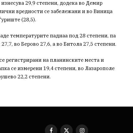
изнесува 29,9 степени, додека во Демир
Слични вредности се забележани и во Виница
 Ѓуриште (28,5).
аде температурите паднаа под 28 степени, па
7,7, во Берово 27,6, а во Битола 27,5 степени.
 се регистрирани на планинските места и
пка се измерени 19,4 степени, во Лазарополе
рушево 22,2 степени.
Facebook
X
Instagram