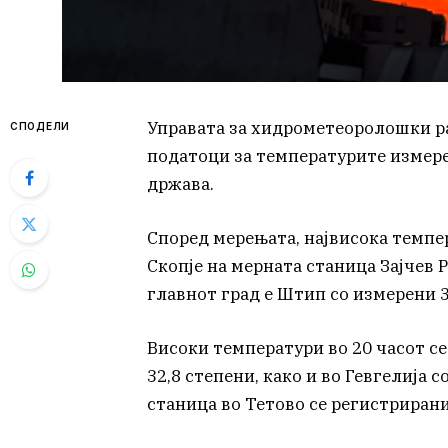
Управата за хидрометеоролошки ра
СПОДЕЛИ
податоци за температурите измерен
држава.
Според мерењата, највисока темпе
Скопје на мерната станица Зајчев Р
главнот град е Штип со измерени 3
Високи температури во 20 часот се
32,8 степени, како и во Гевгелија с
станица во Тетово се регистрирани