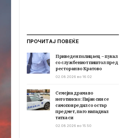
ПРОЧИТАЈ ПОВЕЌЕ
Приведен полицаец – пукал
со службениот пиштол пред
ресторан во Кратово
02.08.2026 во 16:02
Семејна драма во
неготинско: Пијан син се
самоповредил со остар
предмет, па го нападнал
татка си
02.08.2026 во 15:50