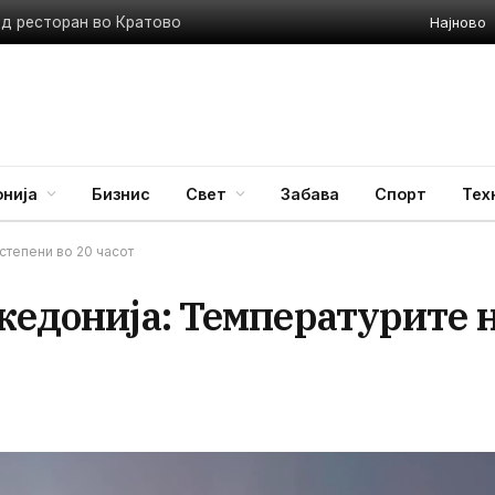
Најново
ед ресторан во Кратово
нија
Бизнис
Свет
Забава
Спорт
Тех
степени во 20 часот
кедонија: Температурите 