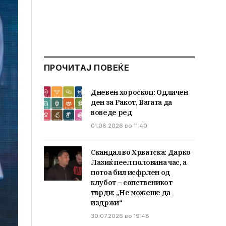
ПРОЧИТАЈ ПОВЕЌЕ
Дневен хороскоп: Одличен
ден за Ракот, Вагата да
воведе ред
01.08.2026 во 11:40
Скандал во Хрватска: Дарко
Лазиќ пеел половина час, а
потоа бил исфрлен од
клубот – сопственикот
тврди: „Не можеше да
издржи“
30.07.2026 во 19:48