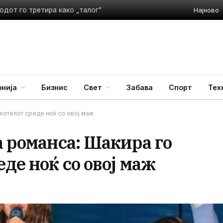
Најново
одот го третира како „талог“
нија
Бизнис
Свет
Забава
Спорт
Тех
 хотелот среде ноќ со овој маж
а романса: Шакира го
де ноќ со овој маж