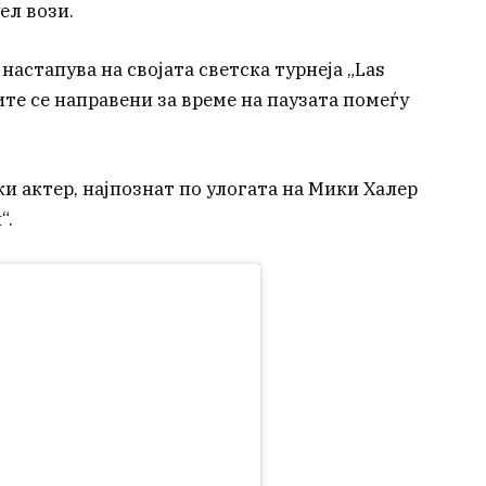
ел вози.
астапува на својата светска турнеја „Las
ите се направени за време на паузата помеѓу
и актер, најпознат по улогата на Мики Халер
“.