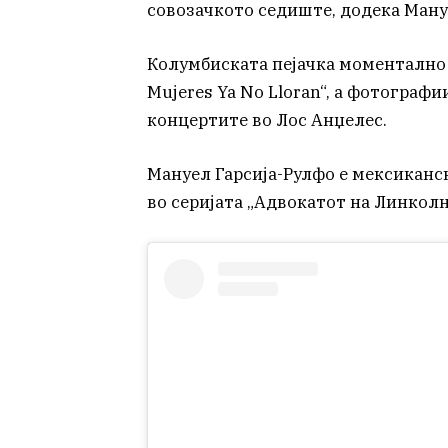
совозачкото седиште, додека Ману
Колумбиската пејачка моментално н
Mujeres Ya No Lloran“, а фотографи
концертите во Лос Анџелес.
Мануел Гарсија-Рулфо е мексиканск
во серијата „Адвокатот на Линколн