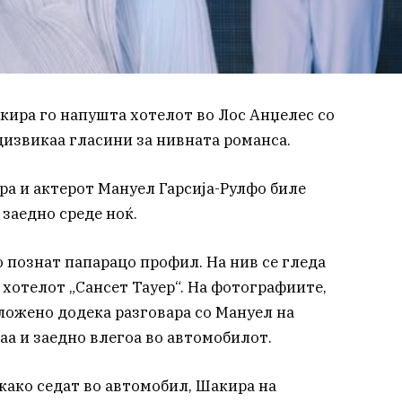
кира го напушта хотелот во Лос Анџелес со
дизвикаа гласини за нивната романса.
а и актерот Мануел Гарсија-Рулфо биле
заедно среде ноќ.
 познат папарацо профил. На нив се гледа
 хотелот „Сансет Тауер“. На фотографиите,
ожено додека разговара со Мануел на
аа и заедно влегоа во автомобилот.
како седат во автомобил, Шакира на