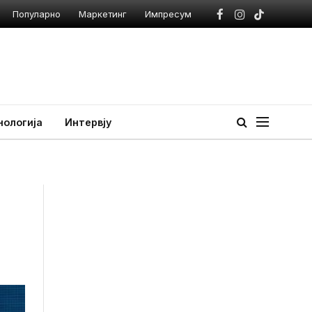
Популарно
Маркетинг
Импресум
Facebook
Instagram
TikTok
нологија
Интервју