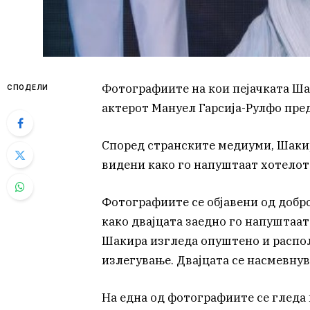
Фотографиите на кои пејачката Ша
СПОДЕЛИ
актерот Мануел Гарсија-Рулфо пре
Според странските медиуми, Шакир
видени како го напуштаат хотелот 
Фотографиите се објавени од добро
како двајцата заедно го напуштаат
Шакира изгледа опуштено и распол
излегување. Двајцата се насмевнув
На една од фотографиите се гледа 