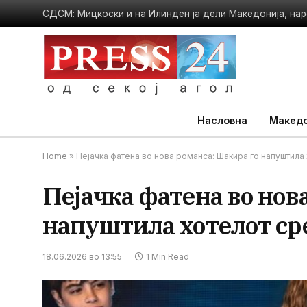
СДСМ: Мицкоски и на Илинден ја дели Македонија, нар
Насловна
Македо
Home
»
Пејачка фатена во нова романса: Шакира го напуштила
Пејачка фатена во нов
напуштила хотелот сре
18.06.2026 во 13:55
1 Min Read