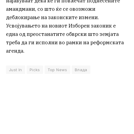
најавуваат дека ќе ги повлечат поднесените
амандмани, со што ќе се овозможи
деблокирање на законските измени.
Усвојувањето на новиот Изборен законик е
една од преостанатите обврски што земјата
треба да ги исполни во рамки на реформската
агенда.
Just In
Picks
Top News
Влада