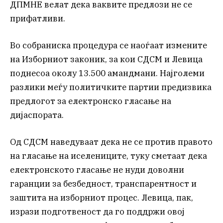
ДПМНЕ велат дека ваквите предлози не се
прифатливи.
Во собраниска процедура се наоѓаат измените
на Изборниот законик, за кои СДСМ и Левица
поднесоа околу 13.500 амандмани. Најголеми
разлики меѓу политичките партии предизвика
предлогот за електронско гласање на
дијаспората.
Од СДСМ наведуваат дека не се против правото
на гласање на иселениците, туку сметаат дека
електронското гласање не нуди доволни
гаранции за безбедност, транспарентност и
заштита на изборниот процес. Левица, пак,
изрази подготвеност да го поддржи овој