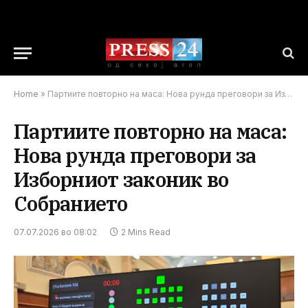
Home
»
Партиите повторно на маса: Нова рунда преговори за Изборниот законик во Собранието
Партиите повторно на маса:
Нова рунда преговори за
Изборниот законик во
Собранието
07.07.2026 во 08:02
2 Mins Read