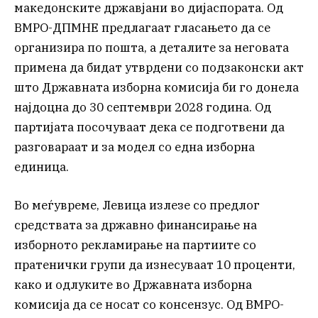
македонските државјани во дијаспората. Од
ВМРО-ДПМНЕ предлагаат гласањето да се
организира по пошта, а деталите за неговата
примена да бидат утврдени со подзаконски акт
што Државната изборна комисија би го донела
најдоцна до 30 септември 2028 година. Од
партијата посочуваат дека се подготвени да
разговараат и за модел со една изборна
единица.
Во меѓувреме, Левица излезе со предлог
средствата за државно финансирање на
изборното рекламирање на партиите со
пратенички групи да изнесуваат 10 проценти,
како и одлуките во Државната изборна
комисија да се носат со консензус. Од ВМРО-