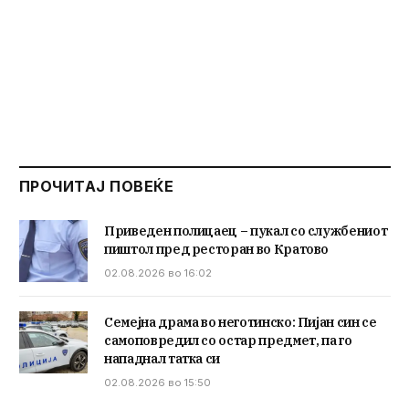
ПРОЧИТАЈ ПОВЕЌЕ
Приведен полицаец – пукал со службениот
пиштол пред ресторан во Кратово
02.08.2026 во 16:02
Семејна драма во неготинско: Пијан син се
самоповредил со остар предмет, па го
нападнал татка си
02.08.2026 во 15:50