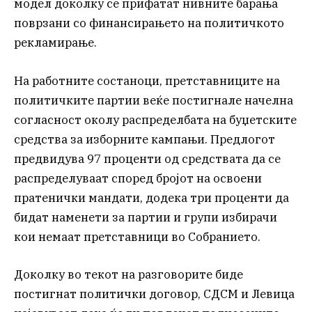
модел доколку се прифатат нивните барања
поврзани со финансирањето на политичкото
рекламирање.
На работните состаноци, претставниците на
политичките партии веќе постигнале начелна
согласност околу распределбата на буџетските
средства за изборните кампањи. Предлогот
предвидува 97 проценти од средствата да се
распределуваат според бројот на освоени
пратенички мандати, додека три проценти да
бидат наменети за партии и групи избирачи
кои немаат претставници во Собранието.
Доколку во текот на разговорите биде
постигнат политички договор, СДСМ и Левица