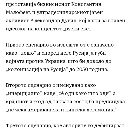
претставија бизнисменот Константин
Малофеев и ултрадесничарскиот јавен
активист Александар Дугин, кој важи за главен
идеолог на концептот „руски свет“.
Првото сценарио во извештајот е означено
како „лошо“ и според него Русија ја губи
војната против Украина, што би довело до
„колонизација на Русија“ до 2050 година.
Второто сценарио е именувано како
„инерцијално“, каде „сè оди како што оди“, а
крајниот исход од таквата состојба предвидува
„не чека американска и кинеска хегемонија“.
Третото сценарио, кое авторите го дефинираат