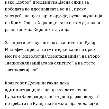
како „добро“, предвидува „јасна слика за
победата во идеолошката војна“, преку
употреба на нуклеарно оружје, руска окупација
на Крим, Одеса, Харков „и така натаму“, како и
распаѓање на Европската унија.
За спротивставување на заканите кон Русија,
Малофеев предлага сет мерки каде на прво
место е „идеологија/дезападнација“, на второ
„национализацијата на елитите“, а на трето
„автократијата“.
Коавторот Дугин истакна дека
администрацијата на претседателот на
Руската Федерација „постојано ја разгледува“
потребата на Русија за идеологија, додавајќи