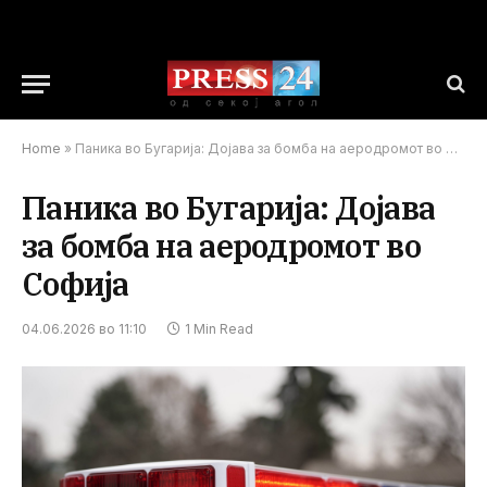
Home
»
Паника во Бугарија: Дојава за бомба на аеродромот во Софија
Паника во Бугарија: Дојава
за бомба на аеродромот во
Софија
04.06.2026 во 11:10
1 Min Read