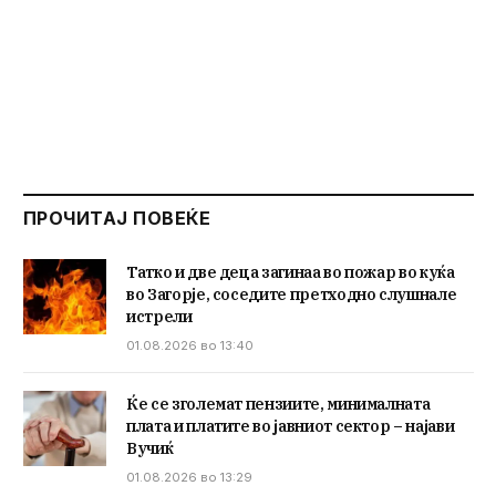
ПРОЧИТАЈ ПОВЕЌЕ
Татко и две деца загинаа во пожар во куќа
во Загорје, соседите претходно слушнале
истрели
01.08.2026 во 13:40
Ќе се зголемат пензиите, минималната
плата и платите во јавниот сектор – најави
Вучиќ
01.08.2026 во 13:29