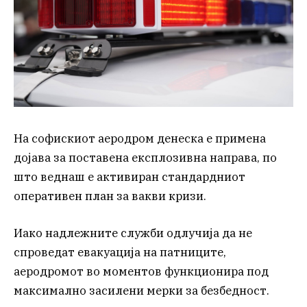
На софискиот аеродром денеска е примена
дојава за поставена експлозивна направа, по
што веднаш е активиран стандардниот
оперативен план за вакви кризи.
Иако надлежните служби одлучија да не
спроведат евакуација на патниците,
аеродромот во моментов функционира под
максимално засилени мерки за безбедност.