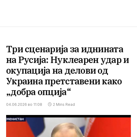
Три сценарија за иднината
на Русија: Нуклеарен удар и
окупација на делови од
Украина претставени како
„добра опција“
04.06.2026 во 11:08
2 Mins Read