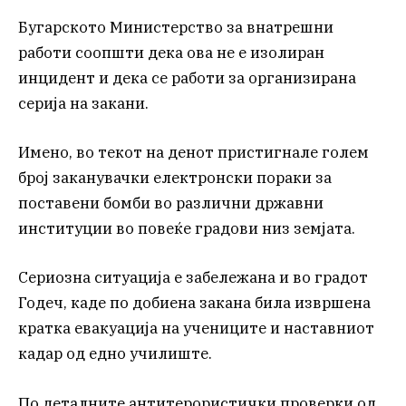
Бугарското Министерство за внатрешни
работи соопшти дека ова не е изолиран
инцидент и дека се работи за организирана
серија на закани.
Имено, во текот на денот пристигнале голем
број заканувачки електронски пораки за
поставени бомби во различни државни
институции во повеќе градови низ земјата.
Сериозна ситуација е забележана и во градот
Годеч, каде по добиена закана била извршена
кратка евакуација на учениците и наставниот
кадар од едно училиште.
По деталните антитерористички проверки од