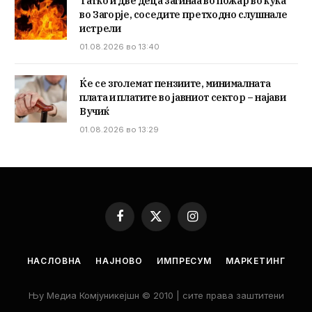
Татко и две деца загинаа во пожар во куќа
во Загорје, соседите претходно слушнале
истрели
01.08.2026 во 13:40
Ќе се зголемат пензиите, минималната
плата и платите во јавниот сектор – најави
Вучиќ
01.08.2026 во 13:29
Facebook
X
Instagram
(Twitter)
НАСЛОВНА
НАЈНОВО
ИМПРЕСУМ
МАРКЕТИНГ
Њу Медиа Комјуникејшн © 2010 | сите права заштитени