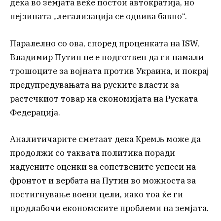
дека во земјата веќе постои автократија, но
нејзината „легализација се одвива бавно“.
Паралелно со ова, според проценката на ISW,
Владимир Путин не е подготвен да ги намали
трошоците за војната против Украина, и покрај
предупредувањата на руските власти за
растечкиот товар на економијата на Руската
Федерација.
Аналитичарите сметаат дека Кремљ може да
продолжи со таквата политика поради
надуените оценки за сопствените успеси на
фронтот и вербата на Путин во можноста за
постигнување воени цели, иако тоа ќе ги
продлабочи економските проблеми на земјата.