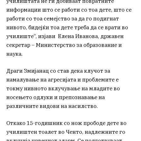
училиштата не ги добиваат повратните
информации што се работи со тоа дете, што се
работи со тоа семејство за да го подигнат
нивото, бидејќи тоа дете треба да се врати во
училиште“, изјави Елена Иванова, државен
секретар – Министерство за образование и
наука.
Драги Змијанац со став дека клучот за
намалување на агресијата и проблемите е
токму нивното вклучување на младите во
носењето одлуки и препознавање на
различните видови на насилство.
Откако 15-годишник со нож прободе дете во
училиштен тоалет во Ченто, надлежните го
вклучија црвениот аларм. Се подготвуваат