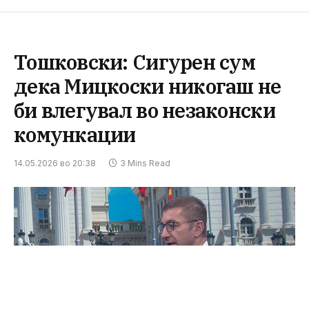
Тошковски: Сигурен сум
дека Мицкоски никогаш не
би влегувал во незаконски
комункации
14.05.2026 во 20:38
3 Mins Read