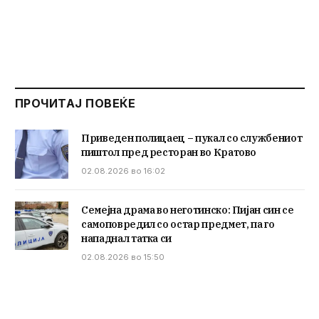
ПРОЧИТАЈ ПОВЕЌЕ
Приведен полицаец – пукал со службениот
пиштол пред ресторан во Кратово
02.08.2026 во 16:02
Семејна драма во неготинско: Пијан син се
самоповредил со остар предмет, па го
нападнал татка си
02.08.2026 во 15:50