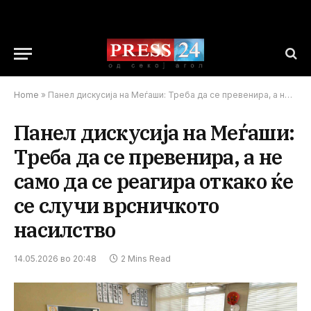
Home
»
Панел дискусија на Меѓаши: Треба да се превенира, а не само да се реагира откако ќе се случи врсничкото насилство
Панел дискусија на Меѓаши:
Треба да се превенира, а не
само да се реагира откако ќе
се случи врсничкото
насилство
14.05.2026 во 20:48
2 Mins Read