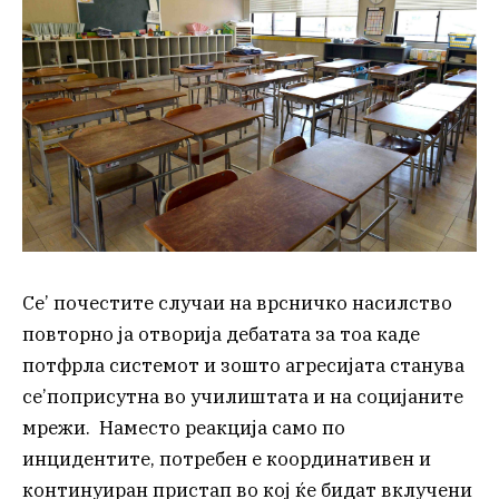
Се’ почестите случаи на врсничко насилство
повторно ја отворија дебатата за тоа каде
потфрла системот и зошто агресијата станува
се’поприсутна во училиштата и на социјаните
мрежи. Наместо реакција само по
инцидентите, потребен е координативен и
континуиран пристап во кој ќе бидат вклучени