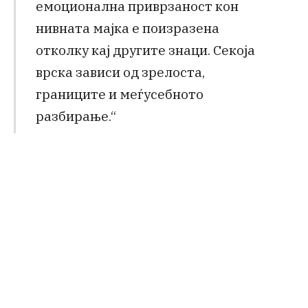
емоционална приврзаност кон
нивната мајка е поизразена
отколку кај другите знаци. Секоја
врска зависи од зрелоста,
границите и меѓусебното
разбирање.“