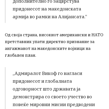
дополнително го зацврстува
придонесот на македонската
армија во рамки на Алијансата.“
Од своја страна, високиот американски и НАТО
претставник упати директно признание за
ангажманот на македонските војници на
глобален план.
„Адмиралот Викоф го нагласи
придонесот и глобалната
одговорност што државата ја
демонстрира со своето учество во
повеќе мировни мисии предводени