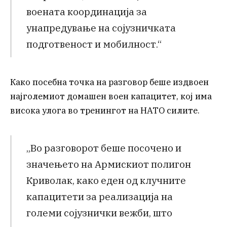
воената координација за
унапредување на сојузничката
подготвеност и мобилност.“
Како посебна точка на разговор беше издвоен
најголемиот домашен воен капацитет, кој има
висока улога во тренингот на НАТО силите.
„Во разговорот беше посочено и
значењето на Армискиот полигон
Криволак, како еден од клучните
капацитети за реализација на
големи сојузнички вежби, што