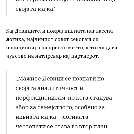
својата мајка.“
Кај Девиците, и покрај нивната нагласена
логика, мајчиниот совет секогаш се
позиционира на првото место, што создава
чувство на натпревар кај партнерот.
„Мажите Девици се познати по
својата аналитичност и
перфекционизам, но кога станува
збор за семејството, особено за
нивната мајка – логиката
честопати се става во втор план.