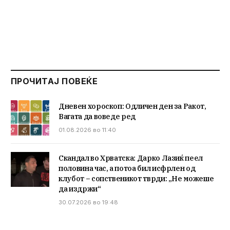
ПРОЧИТАЈ ПОВЕЌЕ
Дневен хороскоп: Одличен ден за Ракот,
Вагата да воведе ред
01.08.2026 во 11:40
Скандал во Хрватска: Дарко Лазиќ пеел
половина час, а потоа бил исфрлен од
клубот – сопственикот тврди: „Не можеше
да издржи“
30.07.2026 во 19:48