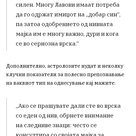
силен. Многу Лавови имаат потреба
да го одржат имиџот на „добар син“,
па затоа одобрението од нивната
мајка им е многу важно, дури и кога
се во сериозна врска.“
Дополнително, астролозите нудат и неколку
клучни показатели за полесно препознавање
на ваквиот тип на однесување кај мажите.
„Ако се прашувате дали сте во врска
со еден од нив, обрнете внимание
на следниве знаци: често се
консултира со својата мајка за