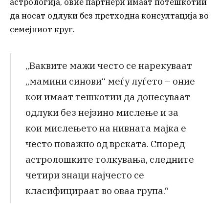
астрологија, овие партнери имаат потешкотии
да носат одлуки без претходна консултација во
семејниот круг.
„Ваквите мажи често се нарекуваат
„мамини синови“ меѓу луѓето – оние
кои имаат тешкотии да донесуваат
одлуки без нејзино мислење и за
кои мислењето на нивната мајка е
често поважно од врската. Според
астролошките толкувања, следните
четири знаци најчесто се
класифицираат во оваа група.“