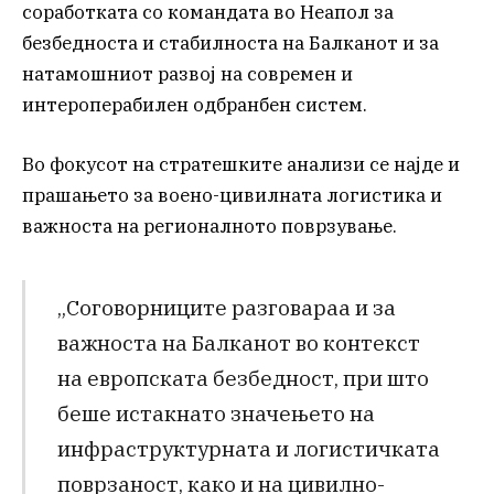
соработката со командата во Неапол за
безбедноста и стабилноста на Балканот и за
натамошниот развој на современ и
интероперабилен одбранбен систем.
Во фокусот на стратешките анализи се најде и
прашањето за воено-цивилната логистика и
важноста на регионалното поврзување.
„Соговорниците разговараа и за
важноста на Балканот во контекст
на европската безбедност, при што
беше истакнато значењето на
инфраструктурната и логистичката
поврзаност, како и на цивилно-