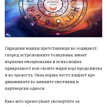
Одредени машки претставници во зодијакот,
според астролошките толкувања, имаат
изразена емоционална и психолошка
приврзаност кон своите мајки која продолжува
и во зрелоста. Оваа појава често влијает врз
динамиката во нивните емотивни и
партнерски односи.
Како што пренесуваат експертите за