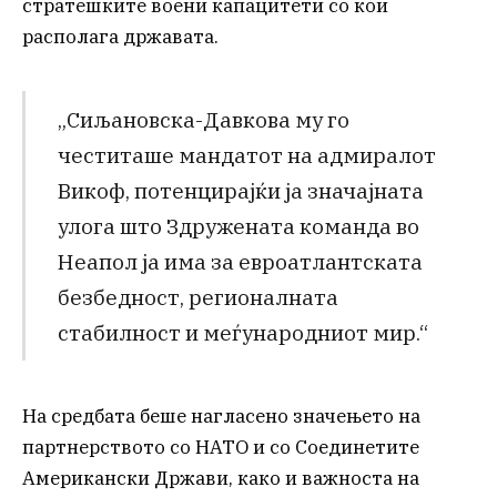
стратешките воени капацитети со кои
располага државата.
„Сиљановска-Давкова му го
честиташе мандатот на адмиралот
Викоф, потенцирајќи ја значајната
улога што Здружената команда во
Неапол ја има за евроатлантската
безбедност, регионалната
стабилност и меѓународниот мир.“
На средбата беше нагласено значењето на
партнерството со НАТО и со Соединетите
Американски Држави, како и важноста на