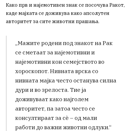
Како прв и најемотивен знак се посочува Ракот,
каде мајката се доживува како апсолутен
авторитет за сите животни прашања.
„Мажите родени под знакот на Рак
се сметаат за најемотивни и
најемотивни кон семејството во
хороскопот. Нивната врска со
нивната мајка често останува силна
дури и во зрелоста. Тие ја
доживуваат како најголем
авторитет, па затоа често се
консултираат за сè – од мали
работи до важни животни одлуки.“