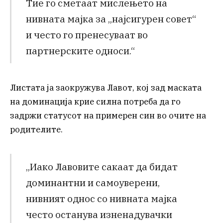
Тие го сметаат мислењето на
нивната мајка за „најсигурен совет“
и често го пренесуваат во
партнерските односи.“
Листата ја заокружува Лавот, кој зад маската
на доминација крие силна потреба да го
задржи статусот на примерен син во очите на
родителите.
„Иако Лавовите сакаат да бидат
доминантни и самоуверени,
нивният однос со нивната мајка
често останува изненадувачки