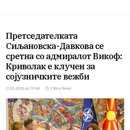
Претседателката
Сиљановска-Давкова се
сретна со адмиралот Викоф:
Криволак е клучен за
сојузничките вежби
21.05.2026 во 20:46
2 Mins Read