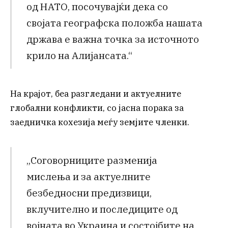
од НАТО, посочувајќи дека со
својата географска положба нашата
држава е важна точка за источното
крило на Алијансата.“
На крајот, беа разгледани и актуелните
глобални конфликти, со јасна порака за
заедничка кохезија меѓу земјите членки.
„Соговорниците разменија
мислења и за актуелните
безбедносни предизвици,
вклучително и последиците од
војната во Украина и состојбите на