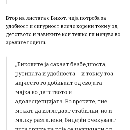
Втор на листата е Бикот, чија потреба за
удобност и сигурност влече корени токму од
детството и навиките кои тешко ги менува во
зрелите години.
„Биковите ја сакаат безбедноста,
рутината и удобноста – и токму тоа
најчесто го добиваат од својата
мајка во детството и
адолесценцијата. Во врските, тие
можат да изгледаат стабилни, но и
малку разгалени, бидејќи очекуваат
иста грижа на која се навикнати од