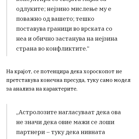
одлуките; нејзино мислење му е
поважно од вашето; тешко
поставува граници во врската со
неа и обично застанува на нејзина
страна во конфликтите.“
На крајот, се потенцира дека хороскопот не
претставува конечна пресуда, туку само модел
за анализа на карактерите.
„Астролозите нагласуваат дека ова
не значи дека овие мажи се лоши
партнери – туку дека нивната