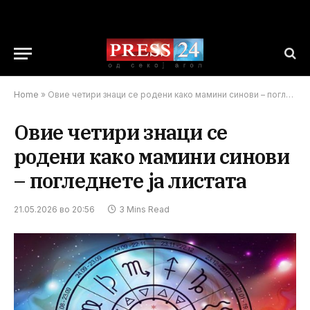
Home
»
Овие четири знаци се родени како мамини синови – погледнете ја листата
Овие четири знаци се
родени како мамини синови
– погледнете ја листата
21.05.2026 во 20:56
3 Mins Read