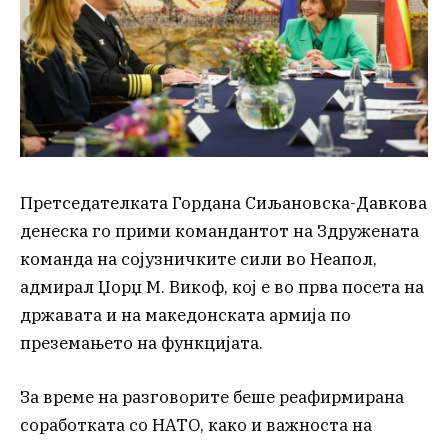
Претседателката Гордана Сиљановска-Давкова
денеска го прими командантот на Здружената
команда на сојузничките сили во Неапол,
адмирал Џорџ М. Викоф, кој е во прва посета на
државата и на македонската армија по
преземањето на функцијата.
За време на разговорите беше реафирмирана
соработката со НАТО, како и важноста на