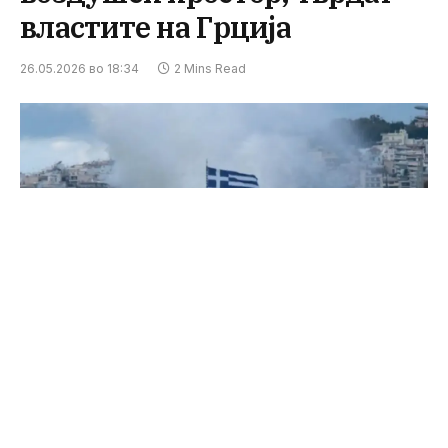
властите на Грција
26.05.2026 во 18:34
2 Mins Read
Вооружени турски борбени авиони
продолжиле со нарушувања на грчкиот