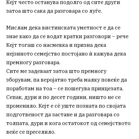
Кејт често останува подолго од сите други
затоа што сака да разговара со луѓе.
Мислам дека вистинската уметност е да се
знае како да се водат кратки разговори – рече
Кејт тогаш со насмевка и призна дека
нејзиното семејство постојано ѝ кажува дека
премногу разговара.
Сите ме задеваат затоа што премногу
зборувам, па веројатно треба малку повеќе да
поработам на тоа – се пошегува принцезата.
Сепак, дури и по десет години, ништо не се
променило. Кејт е сè уште позната по својата
подготвеност да застане и да разговара со
толпата, дури и кога остатокот од семејството
веќе се преселило.