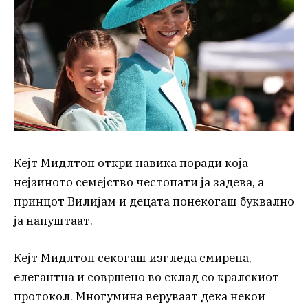
Кејт Мидлтон откри навика поради која
нејзиното семејство честопати ја задева, а
принцот Вилијам и децата понекогаш буквално
ја напуштаат.
Кејт Мидлтон секогаш изгледа смирена,
елегантна и совршено во склад со кралскиот
протокол. Многумина веруваат дека некои