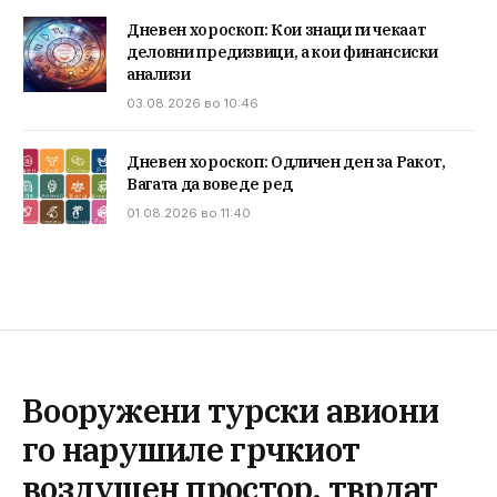
Дневен хороскоп: Кои знаци ги чекаат
деловни предизвици, а кои финансиски
анализи
03.08.2026 во 10:46
Дневен хороскоп: Одличен ден за Ракот,
Вагата да воведе ред
01.08.2026 во 11:40
Вооружени турски авиони
го нарушиле грчкиот
воздушен простор, тврдат