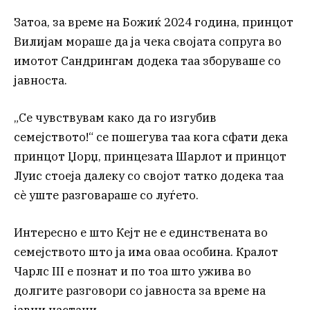
Затоа, за време на Божиќ 2024 година, принцот
Вилијам мораше да ја чека својата сопруга во
имотот Сандрингам додека таа зборуваше со
јавноста.
„Се чувствувам како да го изгубив
семејството!“ се пошегува таа кога сфати дека
принцот Џорџ, принцезата Шарлот и принцот
Луис стоеја далеку со својот татко додека таа
сè уште разговараше со луѓето.
Интересно е што Кејт не е единствената во
семејството што ја има оваа особина. Кралот
Чарлс III е познат и по тоа што ужива во
долгите разговори со јавноста за време на
јавни настани.