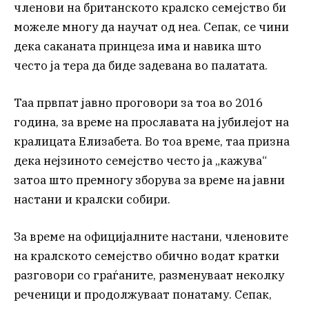
членови на британското кралско семејство би
можеле многу да научат од неа. Сепак, се чини
дека саканата принцеза има и навика што
често ја тера да биде задевана во палатата.
Таа првпат јавно проговори за тоа во 2016
година, за време на прославата на јубилејот на
кралицата Елизабета. Во тоа време, таа призна
дека нејзиното семејство често ја „кажува“
затоа што премногу зборува за време на јавни
настани и кралски собири.
За време на официјалните настани, членовите
на кралското семејство обично водат кратки
разговори со граѓаните, разменуваат неколку
реченици и продолжуваат понатаму. Сепак,