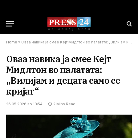
Home
»
Оваа навика ја смее Кејт Мидлтон во палатата: „Вилијам и децата само се кријат“
Оваа навика ја смее Кејт
Мидлтон во палатата:
„Вилијам и децата само се
кријат“
26.05.2026 во 18:54
2 Mins Read