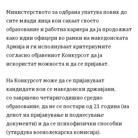
Министерството за одбрана упатува повик до
сите млади лица кои сакаат своето
образование и работна кариера да ја продолжат
како идни офицери во рамки на македонската
Армија и ги исполнуваат критериумите
согласно објавениот Конкурсот да ја
искористат можноста и да се пријават.
На Конкурсот може да се пријавуваат
кандидати кои се македонски државјани,
со завршено четиригодишно средно
образование, да не се постари од 21 година (на
денот на пријавување и поднесување
документи) и да се психофизички способни
(утврдува военолекарска комисија).