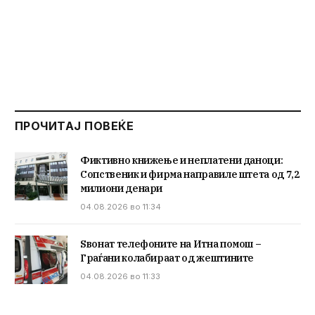
ПРОЧИТАЈ ПОВЕЌЕ
Фиктивно книжење и неплатени даноци:
Сопственик и фирма направиле штета од 7,2
милиони денари
04.08.2026 во 11:34
Ѕвонат телефоните на Итна помош –
Граѓани колабираат од жештините
04.08.2026 во 11:33