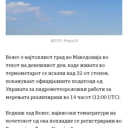
ФОТО: Press24
Велес е најтоплиот град во Македонија во
текот на денешниот ден, каде живата во
термометарот се искачи над 32-от степен,
покажуваат официјалните податоци од
Управата за хидрометеоролошки работи за
мерењата реализирани во 14 часот (12:00 UTC).
Веднаш зад Велес, највисоки температури на
почетокот од ова попладне се регистрирани во