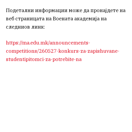
Подетални информации може да пронајдете на
веб страницата на Воената академија на
следниов линк:
https://ma.edu.mk/announcements-
competitions/260527-konkurs-za-zapishuvane-
studentipitomci-za-potrebite-na