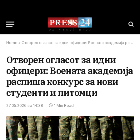
Home
»
Отворен огласот за идни офицери: Воената академија распиша конкурс за нови студенти и питомци
Отворен огласот за идни
офицери: Воената академија
распиша конкурс за нови
студенти и питомци
27.05.2026 во 14:38
1 Min Read