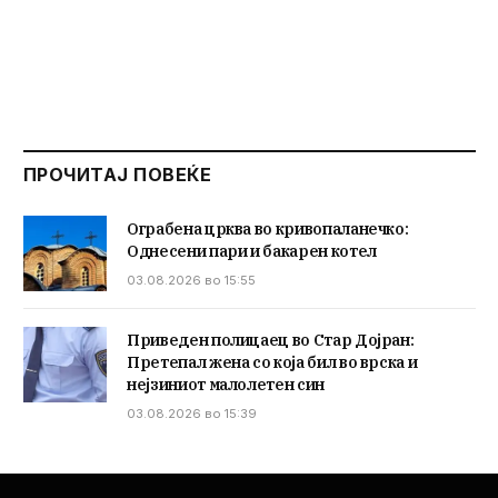
ПРОЧИТАЈ ПОВЕЌЕ
Ограбена црква во кривопаланечко:
Однесени пари и бакарен котел
03.08.2026 во 15:55
Приведен полицаец во Стар Дојран:
Претепал жена со која бил во врска и
нејзиниот малолетен син
03.08.2026 во 15:39