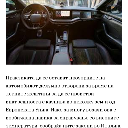
Практиката да се остават прозорците на
автомобилот делумно отворени за време на
летните жештини за да се проветри
внатрешноста е казнива во неколку земји од
Европската Унија. Иако за многу возачи ова е
вообичаена навика за справување со високите
температури, сообраќајните закони во Италија,