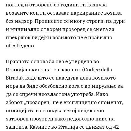
поглед и отворено со години ги казнува
возачите кои ги оставаат паркираните возила
без надзор. Прописите се многу строги, па дури
и минимално отворен прозорец се смета за
прекршок бидејќи возилото не е правилно
обезбедено.
Правната основа за ова е утврдена во
Италијанскиот патен законик (Codice della
Strada), каде што се наведува дека возилото
мора да биде обезбедено кога е во мирување за
да се спречи неовластена употреба. Иако
зборот „прозорец“ не е експлицитно споменат,
полицијата го толкува секој нецелосно
затворен прозорец како недоволно ниво на
заштита. Казните во Италија се движат од 42