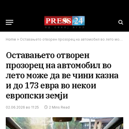
Home
»
Оставањето отворен прозорец на автомобил во лето може да ве чини казна и до 173 евра во некои европски земји
Оставањето отворен
прозорец на автомобил во
лето може да ве чини казна
и до 173 евра во некои
европски земји
02.06.2026 во 11:25
2 Mins Read