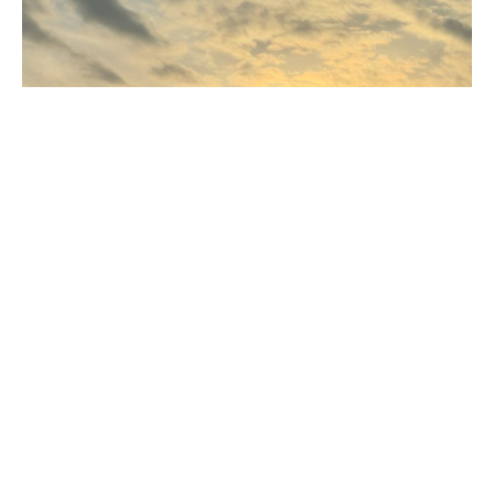
ФОТО: Press24
Од УХМР најавуваат променливо облачно време
со сончеви периоди. Утринава температурите
во градовите низ Македонија се движат до 27
степени. Во 11 часот се измерени 12 степени,
или најниска утринска температура на Попова
Шапка, додека највисока е измерена во