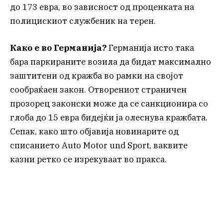
до 173 евра, во зависност од проценката на
полицискиот службеник на терен.
Како е во Германија?
Германија исто така
бара паркираните возила да бидат максимално
заштитени од кражба во рамки на својот
сообраќаен закон. Отворениот страничен
прозорец законски може да се санкционира со
глоба до 15 евра бидејќи ја олеснува кражбата.
Сепак, како што објавија новинарите од
списанието Auto Motor und Sport, ваквите
казни ретко се изрекуваат во пракса.