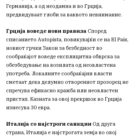
Германија, а од неодамна и во Грција,
предвидуваат глоби за ваквото невнимание.
Грција воведе нови правила
Според
списанието Autopista, повикувајќи се на El País,
новиот грчки Закон за безбедност во
сообраќајот воведе експлицитна обврска за
обезбедување на возилата од неовластена
употреба. Локалните сообраќајни власти
сметаат дека делумно отворениот прозорец не
спречува ефикасно кражба или неовластен
пристап. Казната за овој прекршок во Грција
изнесува 30 евра.
Италија со најстроги санкции
Од друга
страна, Италија е најстрогата земја во овој