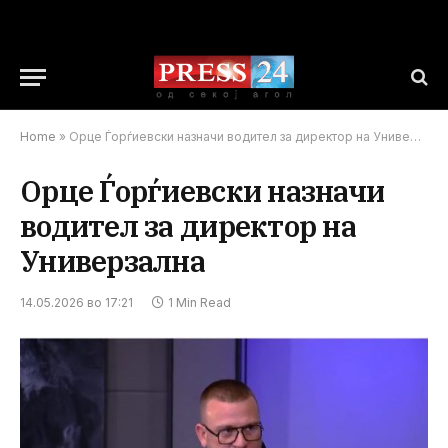
Home
»
Орце Ѓорѓиевски назначи водител за директор на Универзална
Орце Ѓорѓиевски назначи
водител за директор на
Универзална
14.05.2026 во 17:21
1 Min Read