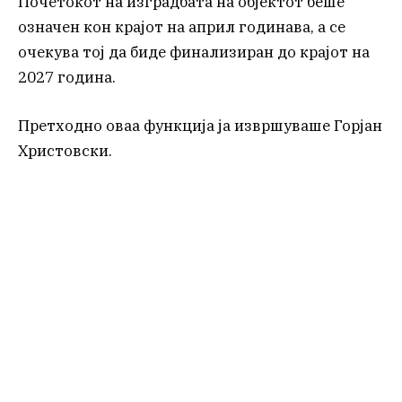
Почетокот на изградбата на објектот беше
означен кон крајот на април годинава, а се
очекува тој да биде финализиран до крајот на
2027 година.
Претходно оваа функција ја извршуваше Горјан
Христовски.