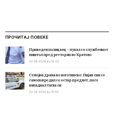
ПРОЧИТАЈ ПОВЕЌЕ
Приведен полицаец – пукал со службениот
пиштол пред ресторан во Кратово
02.08.2026 во 16:02
Семејна драма во неготинско: Пијан син се
самоповредил со остар предмет, па го
нападнал татка си
02.08.2026 во 15:50