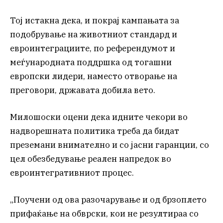
Тој истакна дека, и покрај кампањата за
подобрување на животниот стандард и
евроинтеграциите, по референдумот и
меѓународната поддршка од тогашни
европски лидери, наместо отворање на
преговори, државата добила вето.
Милошоски оцени дека идните чекори во
надворешната политика треба да бидат
преземани внимателно и со јасни гаранции, со
цел обезбедување реален напредок во
евроинтегративниот процес.
„Поучени од ова разочарување и од брзоплето
прифаќање на обврски, кои не резултираа со