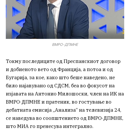
ВМРО-ДПМНЕ
Токму последиците од Преспанскиот договор
и добиеното вето од Франција, а потоа и од
Бугарија, за кое, како што беше наведено, не
било најавувано од СДСМ, беа во фокусот на
изјавата на Антонио Милошоски, член на ИК на
ВМРО-ДПМНЕ и пратеник, во гостување во
дебатната емисија „Анализа“ на телевизија 24,
се наведува во соопштението од ВМРО-ДПМНЕ,
што МИА го пренесува интегрално.