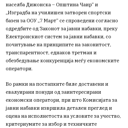
населба Дижонска – Општина Чаир“ и
„Изградба на училишен затворен спортски
базен за ООУ „7 Март“ се спроведени согласно
одредбите од Законот за јавни набавки, преку
Електронскиот систем за јавни набавки, со
почитување на принципите на законитост,
транспарентност, еднаков третман и
обезбедување конкуренција меѓу економските
оператори.
Во рамки на постапките биле доставени и
евалуирани понуди од заинтересирани
економски оператори, при што Комисијата за
јавни набавки извршила детален преглед и
оцена на исполнетоста на условите за учество,
критериумите за избор и техничките