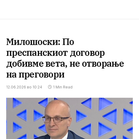
Милошоски: По
преспанскиот договор
добивме ветa, не отворање
на преговори
12.06.2026 во 10:24
1 Min Read