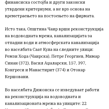
финансиска состојба и други законски
утврдени критериуми, а не врз основа на
времетраењето на постоењето на фирмата.
Исто така, Општина Чаир врши реконструкција
на водоводната мрежа, канализацијата за
отпадни води и атмосферската канализација
во населбата Саат Кула на следните улици:
Ремзи Хоџа (Чаирска), Петре Георгиев, Мимар
Синан (372), Васил Аџаларски, 157, 397,
Конгреси и Манастирит (374) и Отокар
Кершовани.
Во населбата Дижонска се изведуваат работи
на реконструкција на водоводната и
канализационата мрежа на улиците: 22