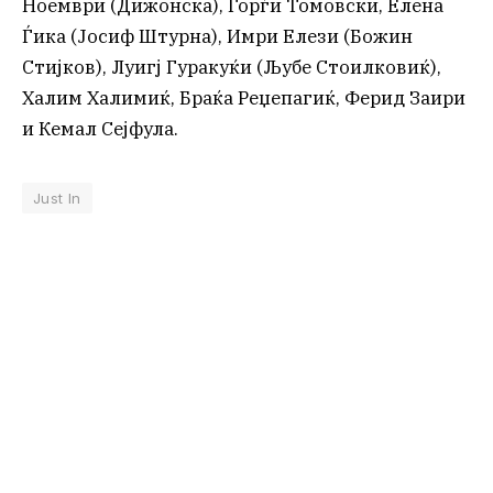
Ноември (Дижонска), Ѓорѓи Томовски, Елена
Ѓика (Јосиф Штурна), Имри Елези (Божин
Стијков), Луигј Гуракуќи (Љубе Стоилковиќ),
Халим Халимиќ, Браќа Реџепагиќ, Ферид Заири
и Кемал Сејфула.
Just In