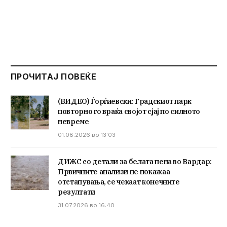
ПРОЧИТАЈ ПОВЕЌЕ
(ВИДЕО) Ѓорѓиевски: Градскиот парк
повторно го враќа својот сјај по силното
невреме
01.08.2026 во 13:03
ДИЖС со детали за белата пена во Вардар:
Првичните анализи не покажаа
отстапувања, се чекаат конечните
резултати
31.07.2026 во 16:40