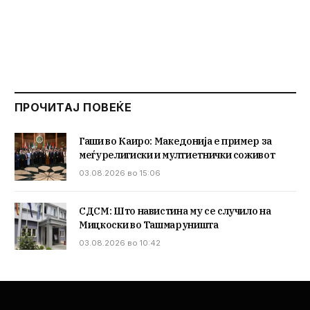
ПРОЧИТАЈ ПОВЕЌЕ
Гаши во Каиро: Македонија е пример за
меѓурелигиски и мултиетнички соживот
03.08.2026 во 15:06
СДСМ: Што навистина му се случило на
Мицкоски во Ташмаруништа
03.08.2026 во 10:42