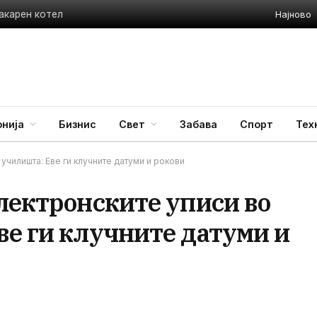
Најново
акарен котел
нија
Бизнис
Свет
Забава
Спорт
Тех
училишта: Еве ги клучните датуми и рокови
лектронските уписи во
ве ги клучните датуми и