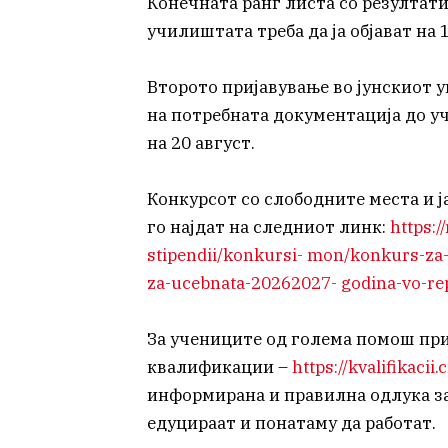
Конечната ранг листа со резултат
училиштата треба да ја објават на 1
Второто пријавување во јунскиот у
на потребната документација до уч
на 20 август.
Конкурсот со слободните места и 
го најдат на следниот линк:
https:
stipendii/konkursi- mon/konkurs-za-z
za-ucebnata-20262027- godina-vo-re
За учениците од голема помош при
квалификации –
https://kvalifikacii
информирана и правилна одлука за 
едуцираат и понатаму да работат.