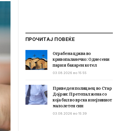
ПРОЧИТАЈ ПОВЕЌЕ
Ограбена црква во
кривопаланечко: Однесени
пари и бакарен котел
03.08.2026 во 15:55
Приведен полицаец во Стар
Дојран: Претепал жена со
која бил во врска и нејзиниот
малолетен син
03.08.2026 во 15:39