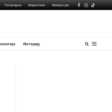
Популарно
Маркетинг
Импресум
Facebook
Instagram
TikTok
нологија
Интервју