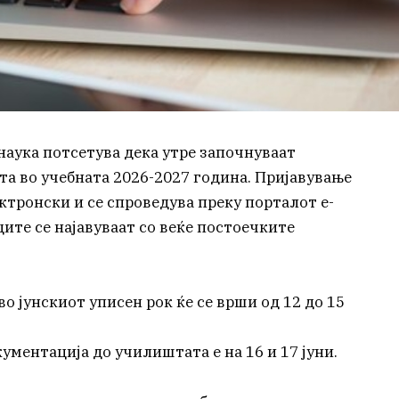
наука потсетува дека утре започнуваат
та во учебната 2026-2027 година. Пријавување
ктронски и се спроведува преку порталот e-
ците се најавуваат со веќе постоечките
о јунскиот уписен рок ќе се врши од 12 до 15
ументација до училиштата е на 16 и 17 јуни.