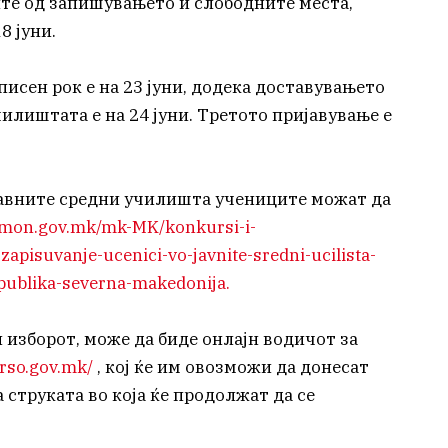
ите од запишувањето и слободните места,
8 јуни.
писен рок е на 23 јуни, додека доставувањето
илиштата е на 24 јуни. Третото пријавување е
јавните средни училишта учениците можат да
//mon.gov.mk/mk-MK/konkursi-i-
apisuvanje-ucenici-vo-javnite-sredni-ucilista-
publika-severna-makedonija.
 изборот, може да биде онлајн водичот за
.crso.gov.mk/
, кој ќе им овозможи да донесат
струката во која ќе продолжат да се