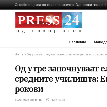
Ограбена црква во кривопаланечко: Однесени пари и б
Насловна
Македо
Home
»
Од утре започнуваат електронските уписи во средните 
Од утре започнуваат е
средните училишта: Е
рокови
11.06.2026 во 15:45
1 Min Read