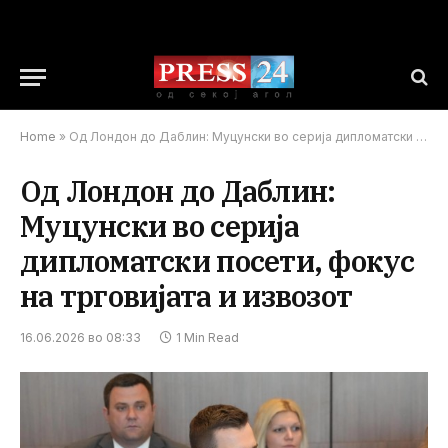
Home
»
Од Лондон до Даблин: Муцунски во серија дипломатски посети, фокус на трговијата и извозот
Од Лондон до Даблин:
Муцунски во серија
дипломатски посети, фокус
на трговијата и извозот
16.06.2026 во 08:33
1 Min Read