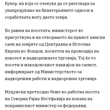
Купер, на која се очекува да се разговара за
унапредување на билатералните односи и
соработката меѓу двете земји.
Во рамки на посетата, министерот ќе
присуствува и на отворањето на првиот вински
саем на земјите од Централна и Источна
Европа во Лондон, посветен на промоција на
извозот и надворешната трговија. Тој ќе го
посети и македонскиот павилјон на саемот,
информираат од Министерството за
надворешни работи и надворешна трговија.
Муцунски претходно беше во работна посета
на Северна Рајна-Вестфалија на покана на
покраинскиот министер за федерални,