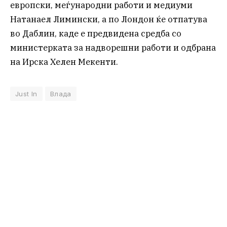
европски, меѓународни работи и медиуми
Натанаел Лимински, а по Лондон ќе отпатува
во Даблин, каде е предвидена средба со
министерката за надворешни работи и одбрана
на Ирска Хелен Мекенти.
Just In
Влада