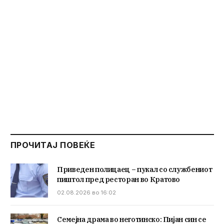
ПРОЧИТАЈ ПОВЕЌЕ
Приведен полицаец – пукал со службениот
пиштол пред ресторан во Кратово
02.08.2026 во 16:02
Семејна драма во неготинско: Пијан син се