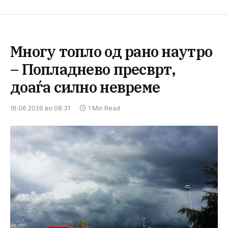
Многу топло од рано наутро
– Попладнево пресврт,
доаѓа силно невреме
16.06.2026 во 08:31
1 Min Read