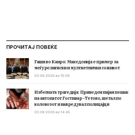
ПРОЧИТАЈ ПОВЕЌЕ
Гаши во Каиро: Македонија е пример за
меѓурелигиски и мултиетнички соживот
03.08.2026 во 15:06
Избегната трагедија: Приведен пијан пешак
на автопатот Гостивар–Тетово, шетал по
коловозот и навредувал полицајци
03.08.2026 во 14:45