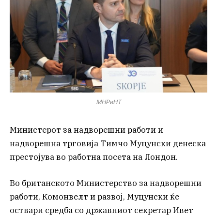
МНРиНТ
Министерот за надворешни работи и
надворешна трговија Тимчо Муцунски денеска
престојува во работна посета на Лондон.
Во британското Министерство за надворешни
работи, Комонвелт и развој, Муцунски ќе
оствари средба со државниот секретар Ивет