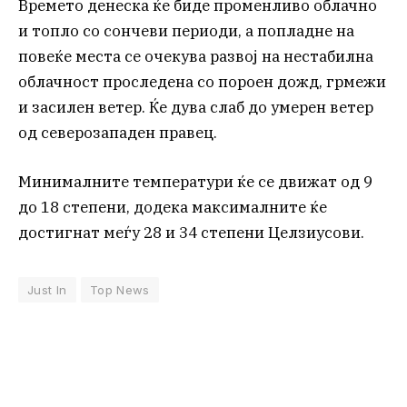
Времето денеска ќе биде променливо облачно
и топло со сончеви периоди, а попладне на
повеќе места се очекува развој на нестабилна
облачност проследена со пороен дожд, грмежи
и засилен ветер. Ќе дува слаб до умерен ветер
од северозападен правец.
Минималните температури ќе се движат од 9
до 18 степени, додека максималните ќе
достигнат меѓу 28 и 34 степени Целзиусови.
Just In
Top News