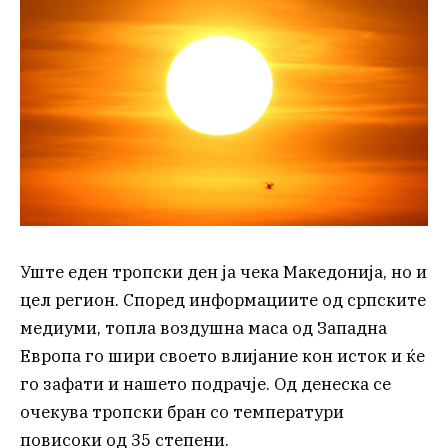
Уште еден тропски ден ја чека Македонија, но и
цел регион. Според информациите од српските
медиуми, топла воздушна маса од Западна
Европа го шири своето влијание кон исток и ќе
го зафати и нашето подрачје. Од денеска се
очекува тропски бран со температури
повисоки од 35 степени.