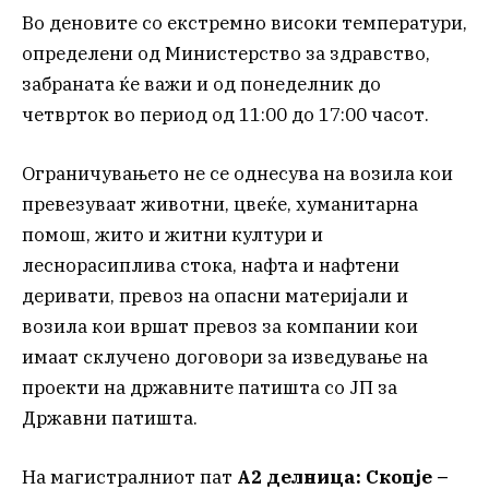
Во деновите со екстремно високи температури,
определени од Министерство зa здравство,
забранaта ќе важи и од понеделник до
четврток во период од 11:00 до 17:00 часот.
Ограничувањето не се однесува на возила кои
превезуваат животни, цвеќе, хуманитарна
помош, жито и житни култури и
леснорасиплива стока, нафта и нафтени
деривати, превоз на опасни материјали и
возила кои вршат превоз за компании кои
имаат склучено договори за изведување на
проекти на државните патишта со ЈП за
Државни патишта.
На магистралниот пат
А2 делница: Скопје –