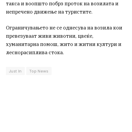
такса и воопшто побрз проток на возилата и
непречено движење на туристите.
Ограничувањето не се однесува на возила кои
превезуваат живи животни, цвеќе,
хуманитарна помош, жито и житни култури и
леснорасиплива стока.
Just In
Top News