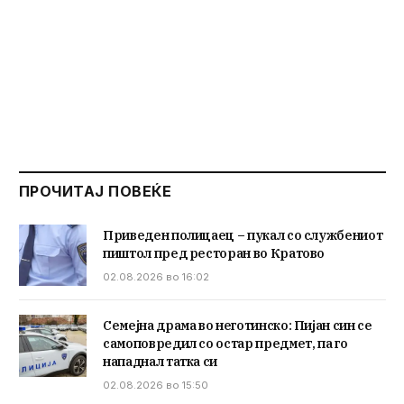
ПРОЧИТАЈ ПОВЕЌЕ
Приведен полицаец – пукал со службениот
пиштол пред ресторан во Кратово
02.08.2026 во 16:02
Семејна драма во неготинско: Пијан син се
самоповредил со остар предмет, па го
нападнал татка си
02.08.2026 во 15:50