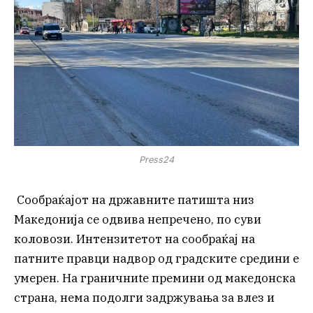
Press24
Сообраќајот на државните патишта низ
Македонија се одвива непречено, по суви
коловози. Интензитетот на сообраќај на
патните правци надвор од градските средини е
умерен. На граничниte премини од македонска
страна, нема подолги задржувања за влез и