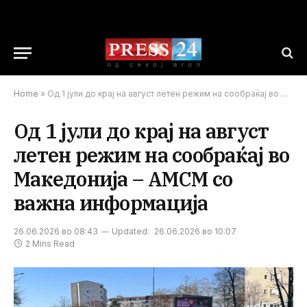
Home
»
Од 1 јули до крај на август летен режим на сообраќај во Македонија – АМСМ со важна информација
Од 1 јули до крај на август
летен режим на сообраќај во
Македонија – АМСМ со
важна информација
26.06.2026 во 08:43
Updated:
26.06.2026 во 10:07
2 Mins Read