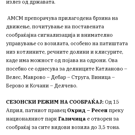
излез од државата.
АМСМ препорачува прилагодена брзина на
движење, почитување на поставената
сообраќајна сигнализација и внимателно
управување со возилата, особено на патиштата
низ котлините, речните долини и клисурите,
каде има можност од појава на одрони. Ова
посебно се однесува за делниците Катланово –
Велес, Маврово – Дебар – Струга, Виница –
Берово и Кочани – Делчево.
СЕЗОНСКИ РЕЖИМ НА СООБРАЌАЈ:
Од 15
Април, патниот правец
Охрид – Ресен
преку
националниот парк
Галичица
е отворен за
сообраќај за сите видови возила до 3,5 тона.