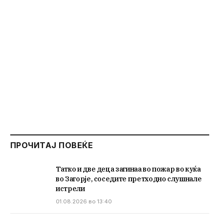
ПРОЧИТАЈ ПОВЕЌЕ
Татко и две деца загинаа во пожар во куќа
во Загорје, соседите претходно слушнале
истрели
01.08.2026 во 13:40