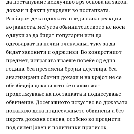
да постапуваме исклучиво врз основа на закон,
докази и факти утврдени во постапката.
Разбирам дека одлуката предизвика реакции
во јавноста, меѓутоа обвинителството не носи
одлуки за да бидат популарни или да
одговараат на нечии очекувања, туку за да
бидат законити и одржливи. Во конкретниот
предмет, истрагата траеше повеќе од една
година, беа преземени бројни дејствија, беа
анализирани обемни докази и на крајот не се
обезбедија докази што ќе овозможат
продолжување на постапката и поднесување
обвинение. Досегашното искуство во државата
покажало дека поднесувањето обвиненија без
цврста доказна основа, особено во предмети
под силен јавен и политички притисок,