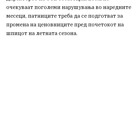
очекуваат поголеми нарушувања во наредните
месеци, патниците треба да се подготват за
промена на ценовниците пред почетокот на
шпицот на летната сезона.