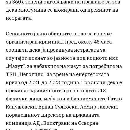
за 360 степени одговарајќи на прашање за тоа
дека многумина се шокирани од прекинот на
истрагата.
Основното јавно обвинителство за гонење
организиран криминал пред околу 48 часа
соопшти дека ја прекинува истрагата за
случајот познат во јавноста под кодното име
„Мазут“, за набавките на мазут за потребите на
ТЕЦ „Неготино“ за време на енергетската
криза од 2021 до 2023 година. Тоа значи дека е
прекинат кривичниот прогон против 13
физички лица, меѓу кои и бизнисмените Ратко
Капушевски, Ерџан Сулкоски, Асмир Јахоски,
поранешниот директор на државната
компанија АД „Електрани на Северна