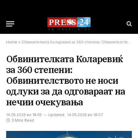
Home
»
Обвинителката Коларевиќ за 360 степени: Обвинителството не носи одлуки за да одговараат на нечии очекувања
Обвинителката Коларевиќ
за 360 степени:
Обвинителството не носи
одлуки за да одговараат на
нечии очекувања
14.05.2026 во 18:05
Updated:
14.05.2026 во 18:07
3 Mins Read