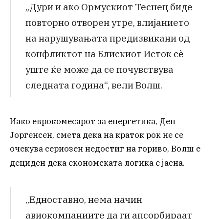
„Дури и ако Ормускиот Теснец биде
повторно отворен утре, влијанието
на нарушувањата предизвикани од
конфликтот на Блискиот Исток сè
уште ќе може да се почувствува
следната година“, вели Волш.
Иако еврокомесарот за енергетика, Ден
Јоргенсен, смета дека на краток рок не се
очекува сериозен недостиг на гориво, Волш е
дециден дека економската логика е јасна.
„Едноставно, нема начин
авиокомпаниите да ги апсорбираат