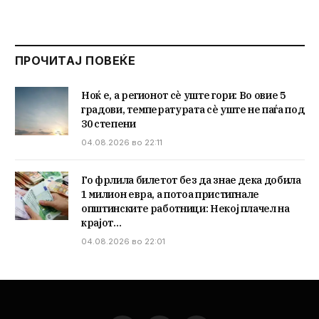
ПРОЧИТАЈ ПОВЕЌЕ
Ноќ е, а регионот сè уште гори: Во овие 5
градови, температурата сè уште не паѓа под
30 степени
04.08.2026 во 22:11
Го фрлила билетот без да знае дека добила
1 милион евра, а потоа пристигнале
општинските работници: Некој плачел на
крајот…
04.08.2026 во 22:01