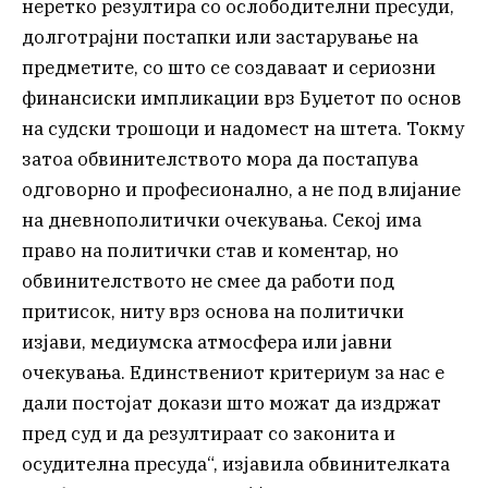
неретко резултира со ослободителни пресуди,
долготрајни постапки или застарување на
предметите, со што се создаваат и сериозни
финансиски импликации врз Буџетот по основ
на судски трошоци и надомест на штета. Токму
затоа обвинителството мора да постапува
одговорно и професионално, а не под влијание
на дневнополитички очекувања. Секој има
право на политички став и коментар, но
обвинителството не смее да работи под
притисок, ниту врз основа на политички
изјави, медиумска атмосфера или јавни
очекувања. Единствениот критериум за нас е
дали постојат докази што можат да издржат
пред суд и да резултираат со законита и
осудителна пресуда“, изјавила обвинителката