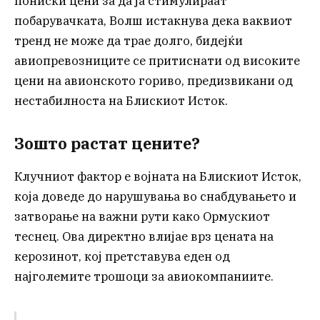
пониски цени за да ја стимулираат
побарувачката, Волш истакнува дека ваквиот
тренд не може да трае долго, бидејќи
авиопревозниците се притиснати од високите
цени на авионското гориво, предизвикани од
нестабилноста на Блискиот Исток.
Зошто растат цените?
Клучниот фактор е војната на Блискиот Исток,
која доведе до нарушувања во снабдувањето и
затворање на важни рути како Ормускиот
теснец. Ова директно влијае врз цената на
керозинот, кој претставува еден од
најголемите трошоци за авиокомпаниите.