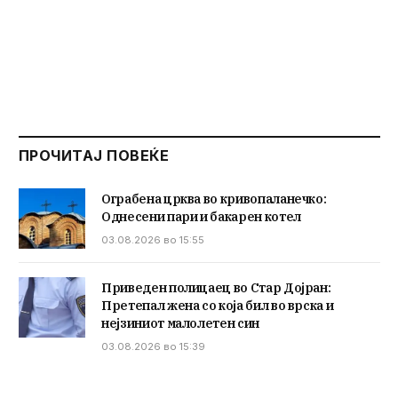
ПРОЧИТАЈ ПОВЕЌЕ
Ограбена црква во кривопаланечко:
Однесени пари и бакарен котел
03.08.2026 во 15:55
Приведен полицаец во Стар Дојран:
Претепал жена со која бил во врска и
нејзиниот малолетен син
03.08.2026 во 15:39