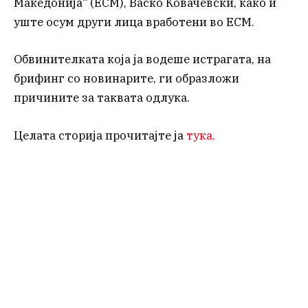
Македонија“ (ЕСМ), Васко Ковачевски, како и
уште осум други лица вработени во ЕСМ.
Обвинителката која ја водеше истрагата, на
брифинг со новинарите, ги образложи
причините за таквата одлука.
Целата сторија прочитајте ја
тука.