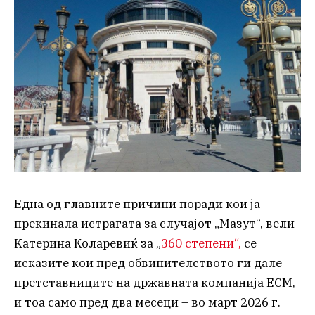
Една од главните причини поради кои ја
прекинала истрагата за случајот „Мазут“, вели
Kaтерина Коларевиќ за „
360 степени“,
се
исказите кои пред обвинителството ги дале
претставниците на државната компанија ЕСМ,
и тоа само пред два месеци – во март 2026 г.