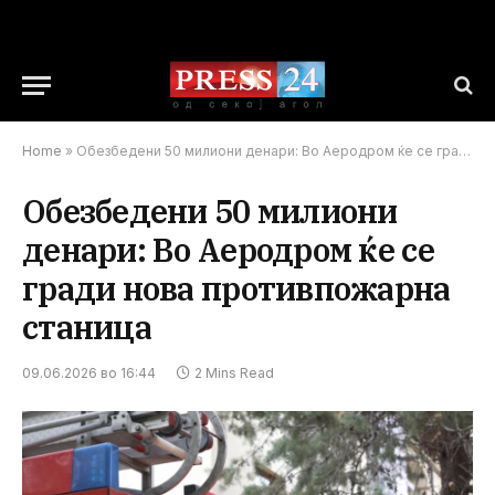
Home
»
Обезбедени 50 милиони денари: Во Аеродром ќе се гради нова противпожарна станица
Обезбедени 50 милиони
денари: Во Аеродром ќе се
гради нова противпожарна
станица
09.06.2026 во 16:44
2 Mins Read