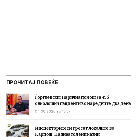
ПРОЧИТАЈ ПОВЕЌЕ
Ѓорѓиевски: Парична помош за 456
онколошки пациенти во наредните два дена
04.08.2026 во 15:37
Инспекторите ги тресат локалите во
Карпош: Паднаа големи казни