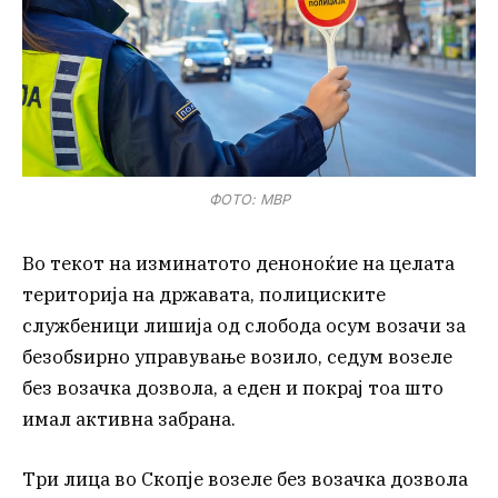
ФОТО: МВР
Во текот на изминатото деноноќие на целата
територија на државата, полициските
службеници лишија од слобода осум возачи за
безобѕирно управување возило, седум возеле
без возачка дозвола, а еден и покрај тоа што
имал активна забрана.
Три лица во Скопје возеле без возачка дозвола