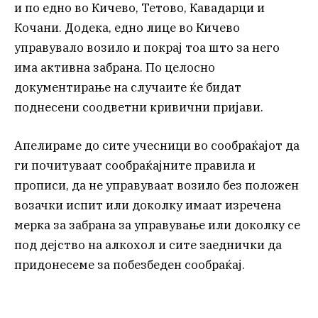
и по едно во Кичево, Тетово, Кавадарци и
Кочани. Додека, едно лице во Кичево
управувало возило и покрај тоа што за него
има активна забрана. По целосно
документирање на случаите ќе бидат
поднесени соодветни кривични пријави.
Апелираме до сите учесници во сообраќајот да
ги почитуваат сообраќајните правила и
прописи, да не управуваат возило без положен
возачки испит или доколку имаат изречена
мерка за забрана за управување или доколку се
под дејство на алкохол и сите заеднички да
придонесеме за побезбеден сообраќај.