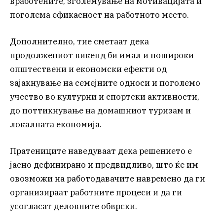
вработените, зголемување на мотивацијата и
поголема ефикасност на работното место.
Дополнително, тие сметаат дека
продолжениот викенд би имал и пошироки
општествени и економски ефекти од
зајакнување на семејните односи и поголемо
учество во културни и спортски активности,
до поттикнување на домашниот туризам и
локалната економија.
Пратениците наведуваат дека решението е
јасно дефинирано и предвидливо, што ќе им
овозможи на работодавачите навремено да ги
организираат работните процеси и да ги
усогласат деловните обврски.