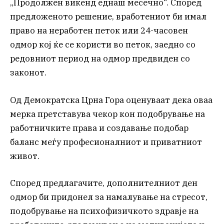
„Продолжен викенд еднаш месечно“. Според
предложеното решение, вработениот би имал
право на неработен петок или 24-часовен
одмор кој ќе се користи во петок, заедно со
редовниот период на одмор предвиден со
законот.
Од Демократска Црна Гора оценуваат дека оваа
мерка претставува чекор кон подобрување на
работничките права и создавање подобар
баланс меѓу професионалниот и приватниот
живот.
Според предлагачите, дополнителниот ден
одмор би придонел за намалување на стресот,
подобрување на психофизичкото здравје на