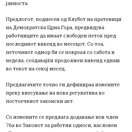
јавноста.
Предлогот, поднесен од Клубот на пратеници
на Демократска Црна Гора, предвидува
работниците да имаат слободен петок пред
последниот викенд во месецот. Со тоа,
петочниот одмор би се поврзал со сабота и
недела, создавајќи продолжен викенд еднаш
во текот на секој месец.
Предлагачите точно ги дефинираа измените
преку внесување на нова регулатива во
постоечкиот законски акт.
Со измените се предлага додавање нов член
76а во Законот за работни односи, насловен