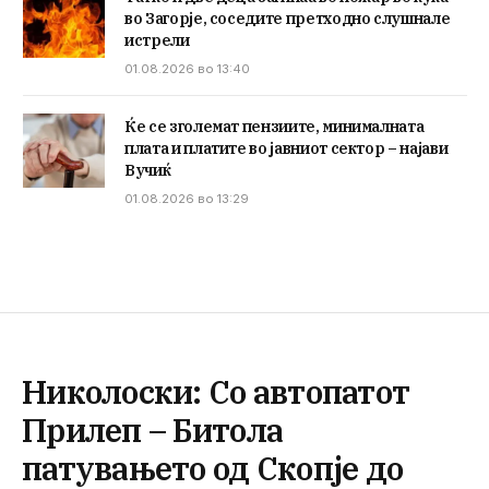
во Загорје, соседите претходно слушнале
истрели
01.08.2026 во 13:40
Ќе се зголемат пензиите, минималната
плата и платите во јавниот сектор – најави
Вучиќ
01.08.2026 во 13:29
Николоски: Со автопатот
Прилеп – Битола
патувањето од Скопје до