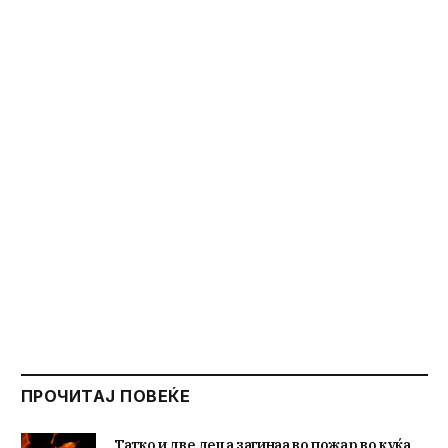
ПРОЧИТАЈ ПОВЕЌЕ
Татко и две деца загинаа во пожар во куќа