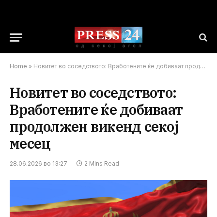
Home
»
Новитет во соседството: Вработените ќе добиваат продолжен викенд секој месец
Новитет во соседството:
Вработените ќе добиваат
продолжен викенд секој
месец
28.06.2026 во 13:27
2 Mins Read