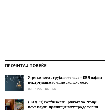
ПРОЧИТАЈ ПОВЕЌЕ
Утре ќе нема струја шест часа – ЕВН најави
исклучување во едно скопско село
03.08.2026 во 11:56
(ВИДЕО) Ѓорѓиевски: Грижата за Скопје
нема паузи, празници ниту продолжени