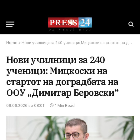
Home
»
Нови училници за 240 ученици: Мицкоски на стартот на доградбата на ООУ „Димитар Беровски“
Нови училници за 240
ученици: Мицкоски на
стартот на доградбата на
ООУ „Димитар Беровски“
09.06.2026 во 08:01
1 Min Read