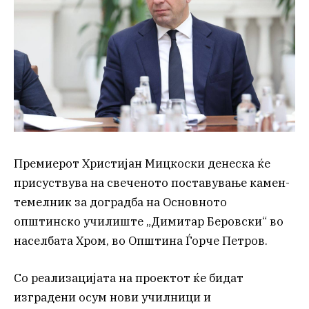
Премиерот Христијан Мицкоски денеска ќе
присуствува на свеченото поставување камен-
темелник за доградба на Основното
општинско училиште „Димитар Беровски“ во
населбата Хром, во Општина Ѓорче Петров.
Со реализацијата на проектот ќе бидат
изградени осум нови училници и