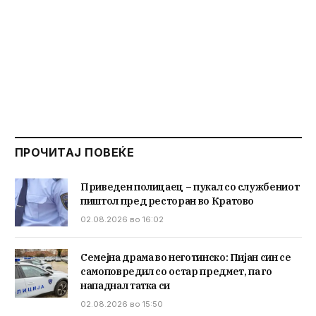
ПРОЧИТАЈ ПОВЕЌЕ
Приведен полицаец – пукал со службениот
пиштол пред ресторан во Кратово
02.08.2026 во 16:02
Семејна драма во неготинско: Пијан син се
самоповредил со остар предмет, па го
нападнал татка си
02.08.2026 во 15:50