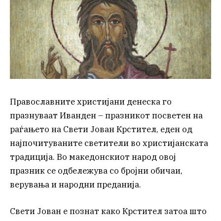
Православните христијани денеска го
празнуваат Иванден – празникот посветен на
раѓањето на Свети Јован Крстител, еден од
најпочитуваните светители во христијанската
традиција. Во македонскиот народ овој
празник се одбележува со бројни обичаи,
верувања и народни преданија.
Свети Јован е познат како Крстител затоа што