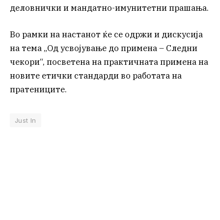
деловнички и мандатно-имунитетни прашања.
Во рамки на настанот ќе се одржи и дискусија
на тема „Од усвојување до примена – Следни
чекори“, посветена на практичната примена на
новите етички стандарди во работата на
пратениците.
Just In