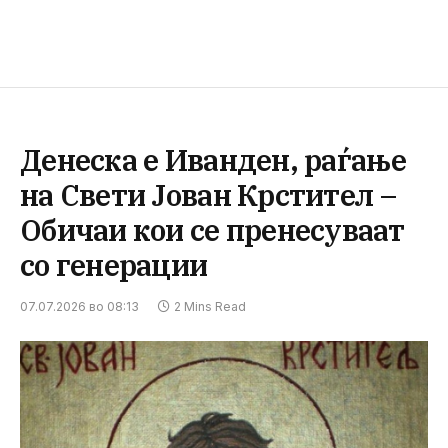
Денеска е Иванден, раѓање
на Свети Јован Крстител –
Обичаи кои се пренесуваат
со генерации
07.07.2026 во 08:13
2 Mins Read