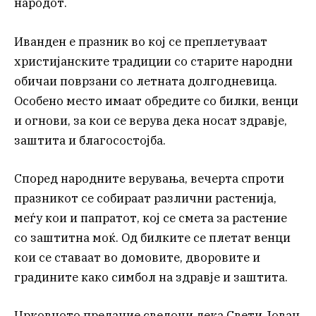
народот.
Иванден е празник во кој се преплетуваат
христијанските традиции со старите народни
обичаи поврзани со летната долгодневица.
Особено место имаат обредите со билки, венци
и огнови, за кои се верува дека носат здравје,
заштита и благосостојба.
Според народните верувања, вечерта спроти
празникот се собираат различни растенија,
меѓу кои и папратот, кој се смета за растение
со заштитна моќ. Од билките се плетат венци
кои се ставаат во домовите, дворовите и
градините како симбол на здравје и заштита.
Црковното предание сведочи дека Свети Јован