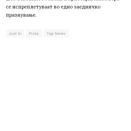
се испреплетуваат во едно заедничко
празнување.
Just In
Picks
Top News