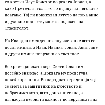
го крстил Исус Христос во реката Јордан, а
како Претеча затоа што го најавувал неговото
доаѓање. Тој ги повикувал луѓето на покајание
и духовно подготвување за појавата на
Спасителот.
На Иванден именден празнуваат оние што го
носат имињата Иван, Иванка, Јован, Јана, Јане
и други имиња поврзани со светецот.
Во христијанската вера Свети Јован има
посебно значење, а Црквата му посветува
повеќе празници. Во народната традиција тој
се смета за заштитник на кумството и
побратимството, што дополнително ја
нагласува неговата важност во верувањата на