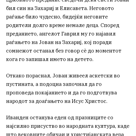
бил син на Захариј и Елисавета. Неговото
раѓање било чудесно, бидејќи неговите
родители долго време немале деца. Според
преданието, ангелот Гаврил му го најавил
раѓањето на Јован на Захариј, кој поради
сомнежот останал без говор сè до моментот
кога го запишал името на детето.
Откако пораснал, Јован живеел аскетски во
пустината, а подоцна започнал да го
проповеда покајанието и да го подготвува
народот за доаѓањето на Исус Христос.
Иванден останува еден од празниците со
најсилно присуство во народната култура, каде
што вековните обичаи и христијанската вера