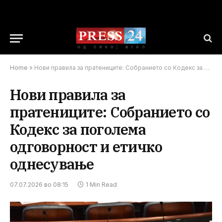
Home
»
Нови правила за пратениците: Собранието со Кодекс за поголема одговорност и етичко однесување
Нови правила за
пратениците: Собранието со
Кодекс за поголема
одговорност и етичко
однесување
07.07.2026 во 08:15
1 Min Read