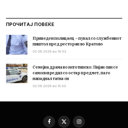
ПРОЧИТАЈ ПОВЕЌЕ
Приведен полицаец – пукал со службениот
пиштол пред ресторан во Кратово
02.08.2026 во 16:02
Семејна драма во неготинско: Пијан син се
самоповредил со остар предмет, па го
нападнал татка си
02.08.2026 во 15:50
Facebook
X
Instagram