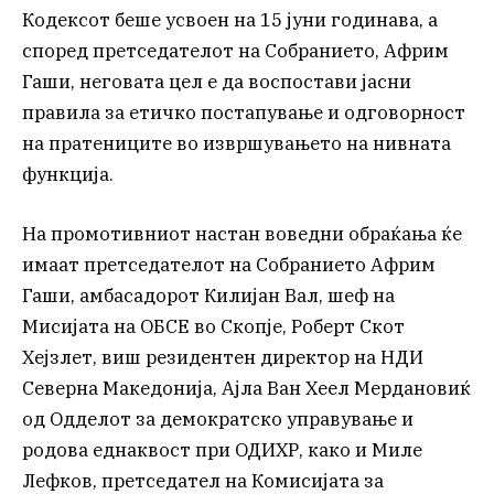
Кодексот беше усвоен на 15 јуни годинава, а
според претседателот на Собранието, Африм
Гаши, неговата цел е да воспостави јасни
правила за етичко постапување и одговорност
на пратениците во извршувањето на нивната
функција.
На промотивниот настан воведни обраќања ќе
имаат претседателот на Собранието Африм
Гаши, амбасадорот Килијан Вал, шеф на
Мисијата на ОБСЕ во Скопје, Роберт Скот
Хејзлет, виш резидентен директор на НДИ
Северна Македонија, Ајла Ван Хеел Мердановиќ
од Одделот за демократско управување и
родова еднаквост при ОДИХР, како и Миле
Лефков, претседател на Комисијата за