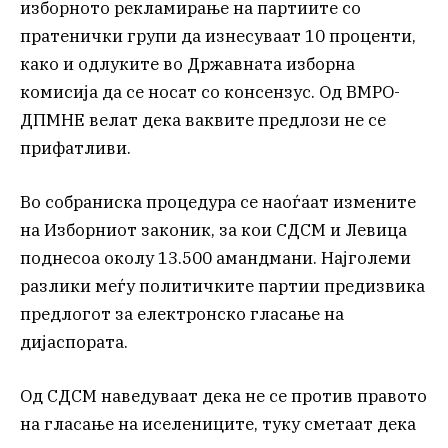
изборното рекламирање на партиите со
пратенички групи да изнесуваат 10 проценти,
како и одлуките во Државната изборна
комисија да се носат со консензус. Од ВМРО-
ДПМНЕ велат дека ваквите предлози не се
прифатливи.
Во собраниска процедура се наоѓаат измените
на Изборниот законик, за кои СДСМ и Левица
поднесоа околу 13.500 амандмани. Најголеми
разлики меѓу политичките партии предизвика
предлогот за електронско гласање на
дијаспората.
Од СДСМ наведуваат дека не се против правото
на гласање на иселениците, туку сметаат дека