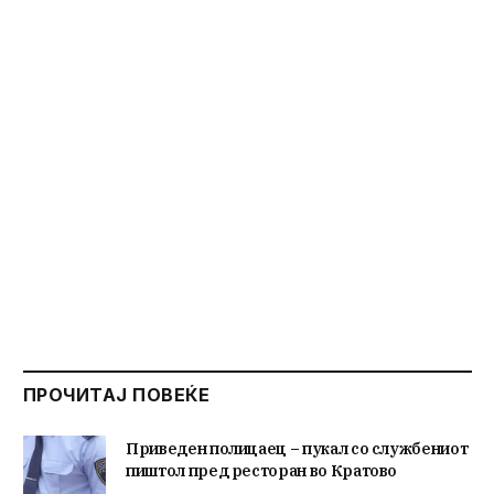
ПРОЧИТАЈ ПОВЕЌЕ
Приведен полицаец – пукал со службениот
пиштол пред ресторан во Кратово