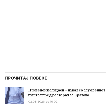
ПРОЧИТАЈ ПОВЕЌЕ
Приведен полицаец – пукал со службениот
пиштол пред ресторан во Кратово
02.08.2026 во 16:02