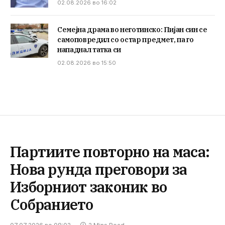
02.08.2026 во 16:02
Семејна драма во неготинско: Пијан син се
самоповредил со остар предмет, па го
нападнал татка си
02.08.2026 во 15:50
Партиите повторно на маса:
Нова рунда преговори за
Изборниот законик во
Собранието