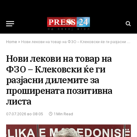
Home
»
Нови лекови на товар на ФЗО – Клековски ќе ги разјасни дилемите за проширената позитивна листа
Нови лекови на товар на
ФЗО – Клековски ќе ги
разјасни дилемите за
проширената позитивна
листа
07.07.2026 во 08:05
1 Min Read