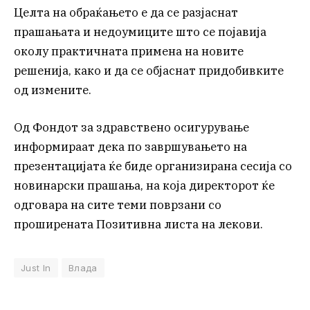
Целта на обраќањето е да се разјаснат
прашањата и недоумиците што се појавија
околу практичната примена на новите
решенија, како и да се објаснат придобивките
од измените.
Од Фондот за здравствено осигурување
информираат дека по завршувањето на
презентацијата ќе биде организирана сесија со
новинарски прашања, на која директорот ќе
одговара на сите теми поврзани со
проширената Позитивна листа на лекови.
Just In
Влада