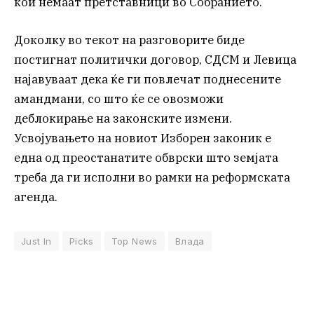
кои немаат претставници во Собранието.
Доколку во текот на разговорите биде
постигнат политички договор, СДСМ и Левица
најавуваат дека ќе ги повлечат поднесените
амандмани, со што ќе се овозможи
деблокирање на законските измени.
Усвојувањето на новиот Изборен законик е
една од преостанатите обврски што земјата
треба да ги исполни во рамки на реформската
агенда.
Just In
Picks
Top News
Влада