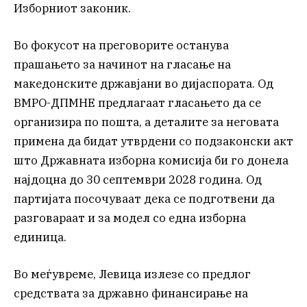
Изборниот законик.
Во фокусот на преговорите останува
прашањето за начинот на гласање на
македонските државјани во дијаспората. Од
ВМРО-ДПМНЕ предлагаат гласањето да се
организира по пошта, а деталите за неговата
примена да бидат утврдени со подзаконски акт
што Државната изборна комисија би го донела
најдоцна до 30 септември 2028 година. Од
партијата посочуваат дека се подготвени да
разговараат и за модел со една изборна
единица.
Во меѓувреме, Левица излезе со предлог
средствата за државно финансирање на