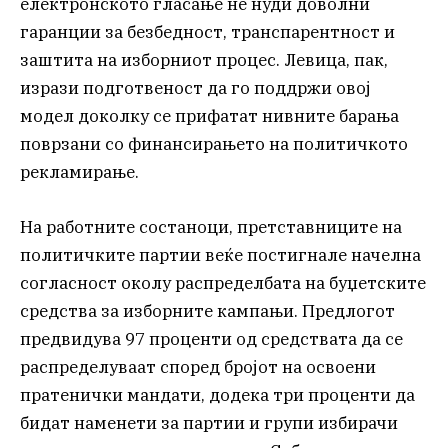
електронското гласање не нуди доволни
гаранции за безбедност, транспарентност и
заштита на изборниот процес. Левица, пак,
изрази подготвеност да го поддржи овој
модел доколку се прифатат нивните барања
поврзани со финансирањето на политичкото
рекламирање.
На работните состаноци, претставниците на
политичките партии веќе постигнале начелна
согласност околу распределбата на буџетските
средства за изборните кампањи. Предлогот
предвидува 97 проценти од средствата да се
распределуваат според бројот на освоени
пратенички мандати, додека три проценти да
бидат наменети за партии и групи избирачи