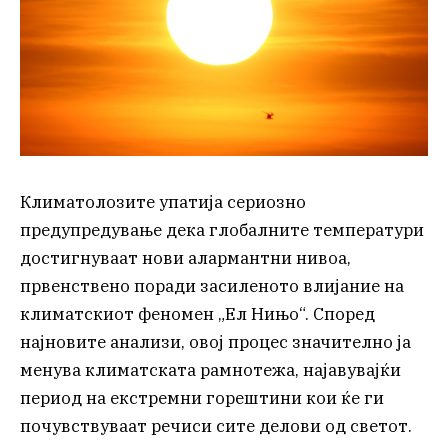
Климатолозите упатија сериозно
предупредување дека глобалните температури
достигнуваат нови алармантни нивоа,
првенствено поради засиленото влијание на
климатскиот феномен „Ел Нињо“. Според
најновите анализи, овој процес значително ја
менува климатската рамнотежа, најавувајќи
период на екстремни горештини кои ќе ги
почувствуваат речиси сите делови од светот.