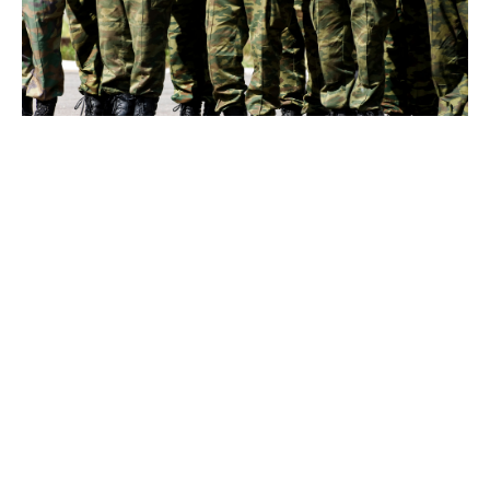
Домот на народите на Парламентарното
собрание на Босна и Херцеговина денеска
едногласно ги усвои измените на Законот за
служба во Оружените сили на БиХ, со кои
старосната граница за професионална воена
служба се зголемува на 49 години. Предлог-