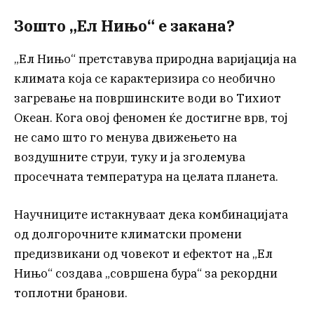
Зошто „Ел Нињо“ е закана?
„Ел Нињо“ претставува природна варијација на
климата која се карактеризира со необично
загревање на површинските води во Тихиот
Океан. Кога овој феномен ќе достигне врв, тој
не само што го менува движењето на
воздушните струи, туку и ја зголемува
просечната температура на целата планета.
Научниците истакнуваат дека комбинацијата
од долгорочните климатски промени
предизвикани од човекот и ефектот на „Ел
Нињо“ создава „совршена бура“ за рекордни
топлотни бранови.