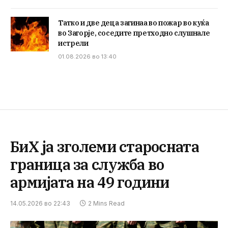
Татко и две деца загинаа во пожар во куќа
во Загорје, соседите претходно слушнале
истрели
01.08.2026 во 13:40
БиХ ја зголеми старосната
граница за служба во
армијата на 49 години
14.05.2026 во 22:43
2 Mins Read