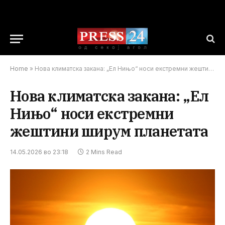
Home
»
Нова климатска закана: „Ел Нињо“ носи екстремни жештини ширум планетата
Нова климатска закана: „Ел
Нињо“ носи екстремни
жештини ширум планетата
14.05.2026 во 23:18
2 Mins Read