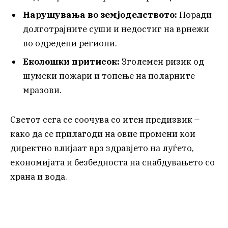
Нарушувања во земјоделството:
Поради
долготрајните суши и недостиг на врнежи
во одредени региони.
Еколошки притисок:
Зголемен ризик од
шумски пожари и топење на поларните
мразови.
Светот сега се соочува со итен предизвик –
како да се прилагоди на овие промени кои
директно влијаат врз здравјето на луѓето,
економијата и безбедноста на снабдувањето со
храна и вода.