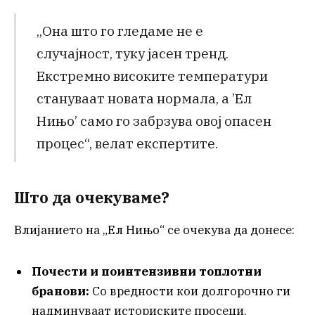
„Она што го гледаме не е
случајност, туку јасен тренд.
Екстремно високите температури
стануваат новата нормала, а ’Ел
Нињо’ само го забрзува овој опасен
процес“, велат експертите.
Што да очекуваме?
Влијанието на „Ел Нињо“ се очекува да донесе:
Почести и поинтензивни топлотни
бранови:
Со вредности кои долгорочно ги
надминуваат историските просеци.