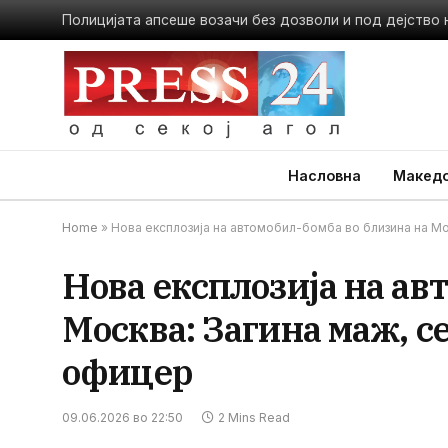
Насловна
Македо
Home
»
Нова експлозија на автомобил-бомба во близина на Мо
Нова експлозија на ав
Москва: Загина маж, се
офицер
09.06.2026 во 22:50
2 Mins Read