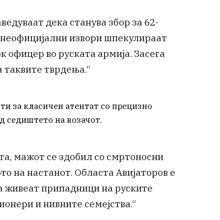
ведуваат дека станува збор за 62-
 неофицијални извори шпекулираат
к офицер во руската армија. Засега
 таквите тврдења.“
оти за класичен атентат со прецизно
д седиштето на возачот.
та, мажот се здобил со смртоносни
то на настанот. Областа Авијаторов е
ја живеат припадници на руските
ионери и нивните семејства.“