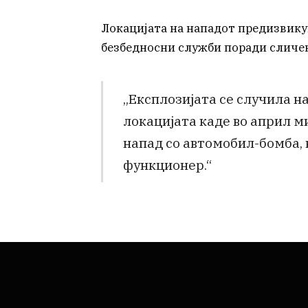
Локацијата на нападот предизвику
безбедносни служби поради сличе
„Експлозијата се случила н
локацијата каде во април 
напад со автомобил-бомба, в
функционер.“