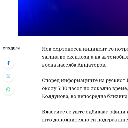
Нов смртоносен инцидент го потре
СПОДЕЛИ
загина во експлозија на автомобил
воена населба Авијаторов.
Според информациите на рускиот 
околу 5:30 часот по локално време
Колдунова, во непосредна близина
Властите сè уште одбиваат официј
што дополнително ги подгреа шпе