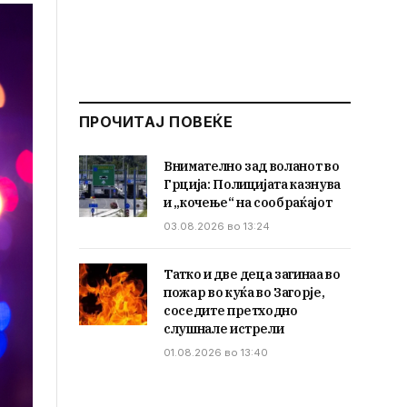
ПРОЧИТАЈ ПОВЕЌЕ
Внимателно зад воланот во
Грција: Полицијата казнува
и „кочење“ на сообраќајот
03.08.2026 во 13:24
Татко и две деца загинаа во
пожар во куќа во Загорје,
соседите претходно
слушнале истрели
01.08.2026 во 13:40