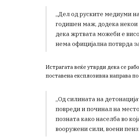
„Дел од руските медиуми на
годишен маж, додека некои
дека жртвата можеби е висо
нема официјална потврда за
Истрагата веќе утврди дека се раб
поставена експлозивна направа по
„Од силината на детонација
повреди и починал на место
позната како населба во ко
вооружени сили, воени пенз