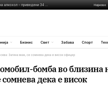
Најново
Полицијата апсеше возачи без дозволи и под дејство на алкохол – приведени 34 лица
нија
Бизнис
Свет
Забава
Спорт
Тех
сква: Загина маж, се сомнева дека е висок офицер
томобил-бомба во близина 
 сомнева дека е висок