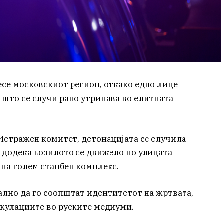
се московскиот регион, откако едно лице
 што се случи рано утринава во елитната
Истражен комитет, детонацијата се случила
, додека возилото се движело по улицата
 на голем станбен комплекс.
ално да го соопштат идентитетот на жртвата,
кулациите во руските медиуми.