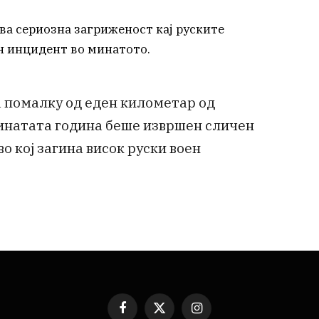
ва сериозна загриженост кај руските
н инцидент во минатото.
а помалку од еден километар од
минатата година беше извршен сличен
о кој загина висок руски воен
Facebook
X
Instagram