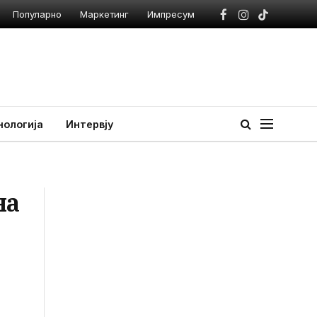
Популарно
Маркетинг
Импресум
Facebook
Instagram
TikTok
нологија
Интервју
на