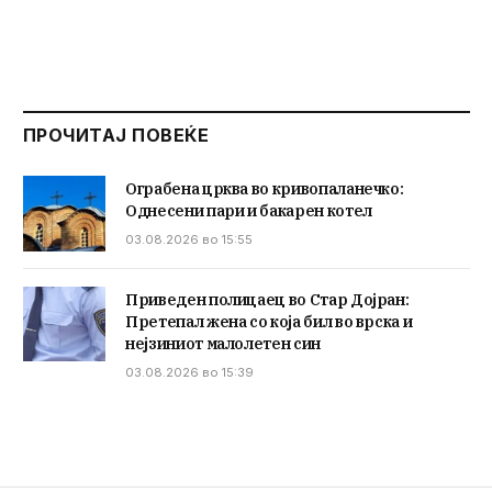
ПРОЧИТАЈ ПОВЕЌЕ
Ограбена црква во кривопаланечко:
Однесени пари и бакарен котел
03.08.2026 во 15:55
Приведен полицаец во Стар Дојран:
Претепал жена со која бил во врска и
нејзиниот малолетен син
03.08.2026 во 15:39