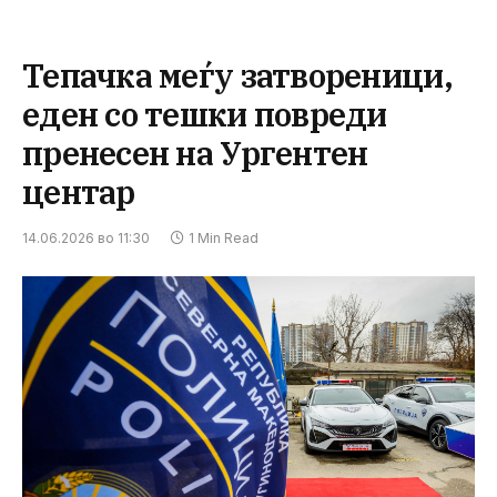
Тепачка меѓу затвореници,
еден со тешки повреди
пренесен на Ургентен
центар
14.06.2026 во 11:30
1 Min Read