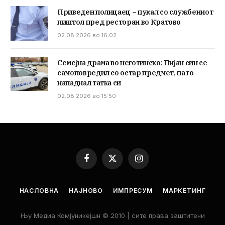
Приведен полицаец – пукал со службениот
пиштол пред ресторан во Кратово
02.08.2026 во 16:02
Семејна драма во неготинско: Пијан син се
самоповредил со остар предмет, па го
нападнал татка си
02.08.2026 во 15:50
Facebook
X
Instagram
(Twitter)
НАСЛОВНА
НАЈНОВО
ИМПРЕСУМ
МАРКЕТИНГ
Њу Медиа Комјуникејшн © 2010 | сите права заштитени