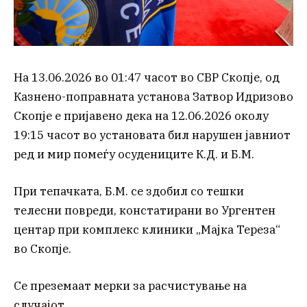
На 13.06.2026 во 01:47 часот во СВР Скопје, од
Казнено-поправната установа Затвор Идризово
Скопје е пријавено дека на 12.06.2026 околу
19:15 часот во установата бил нарушен јавниот
ред и мир помеѓу осудениците К.Д. и Б.М.
При тепачката, Б.М. се здобил со тешки
телесни повреди, констатирани во Ургентен
центар при комплекс клиники „Мајка Тереза“
во Скопје.
Се преземаат мерки за расчистување на
случајот.