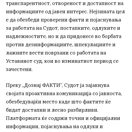
транспарентност, отвореност и достапност на
информациите од јавен интерес. Нејзината цел
е да обезбеди проверени факти и појаснувања
за работата на Судот, постапките, одлуките и
надлежностите, но и да придонесе во борбата
против дезинформациите, шпекулациите и
лажните вести поврзани со работата на
Уставниот суд, кои во изминатиот период се
зачестени.
Преку „Дознај ФАКТИ“, Судот ја зајакнува
својата проактивна комуникација со јавноста,
обезбедувајќи место каде што фактите ќе
бидат достапни и лесно разбирливи.
Платформата ќе содржи точни и официјални
информации, појаснувања на одлуки и