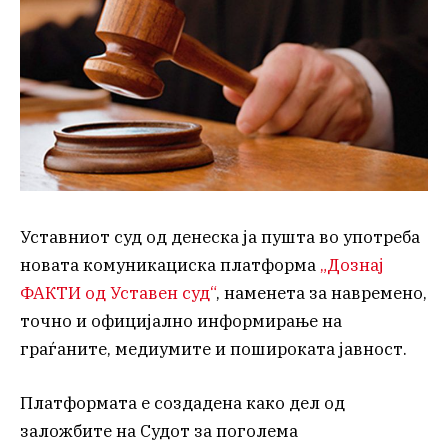
Уставниот суд од денеска ја пушта во употреба
новата комуникациска платформа
„Дознај
ФАКТИ од Уставен суд“
, наменета за навремено,
точно и официјално информирање на
граѓаните, медиумите и пошироката јавност.
Платформата е создадена како дел од
заложбите на Судот за поголема