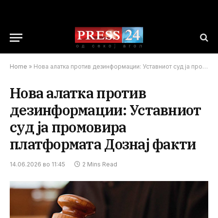
Home
»
Нова алатка против дезинформации: Уставниот суд ја промовира платформата Дознај факти
Нова алатка против
дезинформации: Уставниот
суд ја промовира
платформата Дознај факти
14.06.2026 во 11:45
2 Mins Read