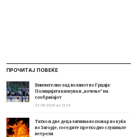
ПРОЧИТАЈ ПОВЕЌЕ
Внимателно зад воланот во Грција:
Полицијата казнува и „кочење“ на
сообраќајот
03.08.2026 во 13:24
Татко и две деца загинаа во пожар во куќа
во Загорје, соседите претходно слушнале
истрели