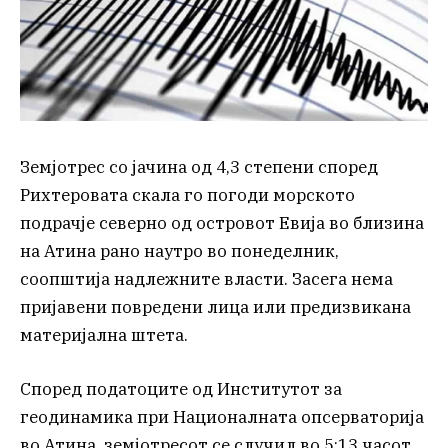
Земјотрес со јачина од 4,3 степени според
Рихтеровата скала го погоди морското
подрачје северно од островот Евија во близина
на Атина рано наутро во понеделник,
соопштија надлежните власти. Засега нема
пријавени повредени лица или предизвикана
материјална штета.
Според податоците од Институтот за
геодинамика при Националната опсерваторија
во Атина, земјотресот се случил во 5:13 часот