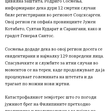
цивилна заштита, Родриго Сосмења,
информираше дека дури 12 смртни случаи
биле регистрирани во регионот Соцсксарген.
Овој регион ги опфаќа провинциите Јужен
Котабато, Султан Кударат и Сарангани, како и
градот Генерал Сантос.
Сосмења додаде дека во овој регион досега се
евидентирани и најмалку 129 повредени лица.
Спасувачките и службите за итни случаи во
моментов се на терен, каде продолжуваат да ја
проценуваат големината на штетата и да
трагаат по можни нови жртви.
Катастрофалниот земјотрес што го погоди
јужниот брег на Филипините претходно