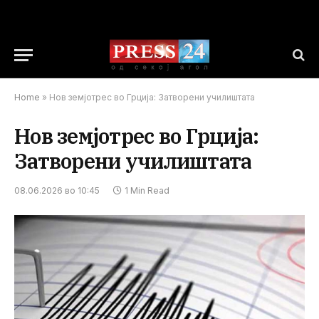
Home
»
Нов земјотрес во Грција: Затворени училиштата
Нов земјотрес во Грција:
Затворени училиштата
08.06.2026 во 10:45
1 Min Read