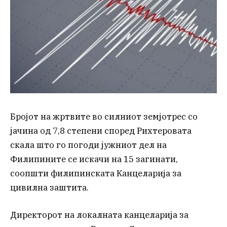
Бројот на жртвите во силниот земјотрес со
јачина од 7,8 степени според Рихтеровата
скала што го погоди јужниот дел на
Филипините се искачи на 15 загинати,
соопшти филипинската Канцеларија за
цивилна заштита.
Директорот на локалната канцеларија за