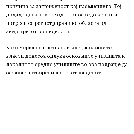
причина за загриженост кај населението. Тој
додаде дека повеќе од 110 последователни
потреси се регистрирани во областа од
земјотресот во неделата.
Како мерка на претпазливост, локалните
власти донесоа одлука основните училишта и
локалното средно училиште во ова подрачје да
останат затворени во текот на денот.