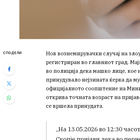
Нов вознемирувачки случај на зло
СПОДЕЛИ
регистриран во главниот град. Мај
во полиција дека машко лице, кое и
принудувало нејзината ќерка да м
официјалното соопштение на Мини
открива точната возраст на пријав
се вршела принудата.
„На 13.05.2026 во 12:30 часо
Скопје пријави дека во пери