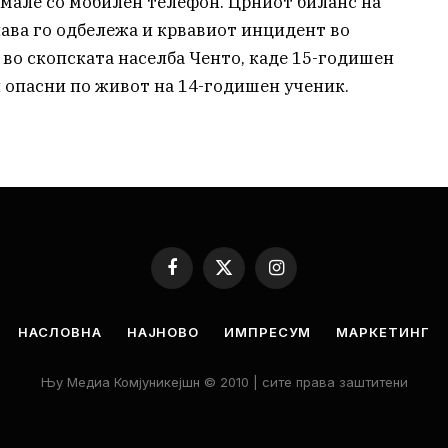
мале со мобилен телефон. Црниот биланс на
ава го одбележа и крвавиот инцидент во
во скопската населба Ченто, каде 15-годишен
и опасни по живот на 14-годишен ученик.
Facebook
X
Instagram
(Twitter)
НАСЛОВНА
НАЈНОВО
ИМПРЕСУМ
МАРКЕТИНГ
Њу Медиа Комјуникејшн © 2010 | сите права заштитени