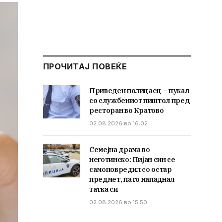
ПРОЧИТАЈ ПОВЕЌЕ
Приведен полицаец – пукал
со службениот пиштол пред
ресторан во Кратово
02.08.2026 во 16:02
Семејна драма во
неготинско: Пијан син се
самоповредил со остар
предмет, па го нападнал
татка си
02.08.2026 во 15:50