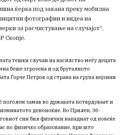
дишна ќерка под закана преку мобилна
лицитни фотографии и видеа на
ерки за расчистување на случајот“,
Р Скопје.
изата тешки случаи на насилство меѓу децата
амна беше згрозена и од бруталното
ата Ѓорче Петров од страна на група нејзини
è поголем замав во државата потврдуваат и
изминатото деноноќие. Во Прилеп, 36-
говиот син бил физички нападнат од повеќе
ас по физичко образование, при што