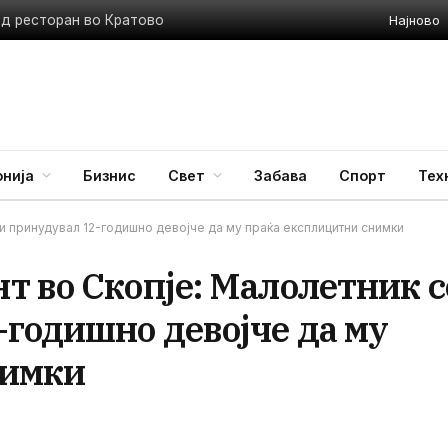
Најново
ед ресторан во Кратово
нија
Бизнис
Свет
Забава
Спорт
Тех
ни принудувал 12-годишно девојче да му праќа експлицитни снимки
т во Скопје: Малолетник с
-годишно девојче да му
нимки