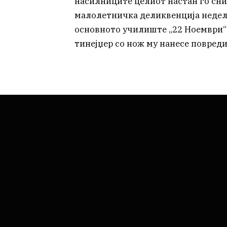
насилниците целиот настан го сни
малолетничка деликвенција недел
основното училиште „22 Ноември“ 
тинејџер со нож му нанесе повред