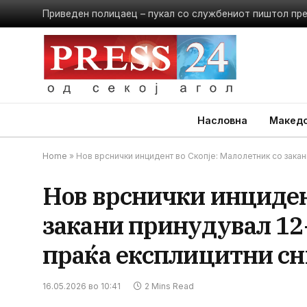
Приведен полицаец – пукал со службениот пиштол пр
Насловна
Македо
Home
»
Нов врснички инцидент во Скопје: Малолетник со зака
Нов врснички инциден
закани принудувал 12
праќа експлицитни с
16.05.2026 во 10:41
2 Mins Read