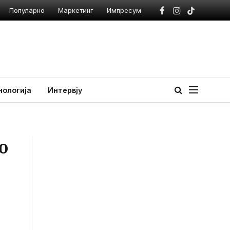
Популарно
Маркетинг
Импресум
Facebook
Instagram
TikTok
нологија
Интервју
о