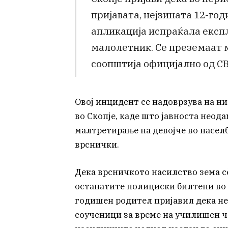
пријавата, нејзината 12-го
апликација испраќала експ
малолетник. Се преземаат м
соопштија официјално од СВ
Овој инцидент се надоврзува на н
во Скопје, каде што јавноста неод
малтретирање на девојче во населб
врснички.
Дека врсничкото насилство зема с
останатите полициски билтени во 
годишен родител пријавил дека не
соученици за време на училишен ч