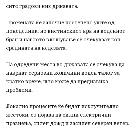
сите градови низ државата.
Промената ќе започне постепено уште од
понеделник, но вистинскиот врв на водениот
бран и наглото влошување се очекуваат кон
средината на неделата.
На одредени места во државата се очекува да
наврнат сериозни количини воден талог за
кратко време, што може да предизвика
проблеми.
Локално процесите ќе бидат исклучително
жестоки, со појава на силни електрични
празнења, силен дожд и засилен северен ветер.