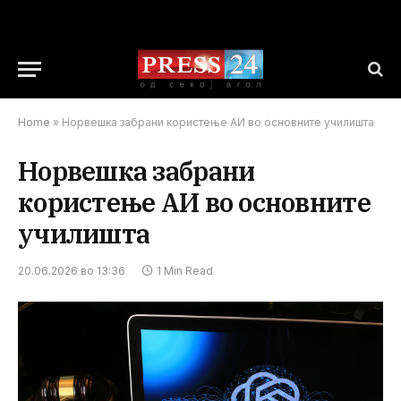
Home
»
Норвешка забрани користење АИ во основните училишта
Норвешка забрани
користење АИ во основните
училишта
20.06.2026 во 13:36
1 Min Read