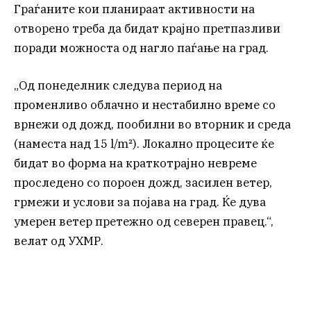
Граѓаните кои планираат активности на
отворено треба да бидат крајно претпазливи
поради можноста од нагло паѓање на град.
„Од понеделник следува период на
променливо облачно и нестабилно време со
врнежи од дожд, пообилни во вторник и среда
(наместа над 15 l/m²). Локално процесите ќе
бидат во форма на краткотрајно невреме
проследено со пороен дожд, засилен ветер,
грмежи и услови за појава на град. Ќе дува
умерен ветер претежно од северен правец.“,
велат од УХМР.