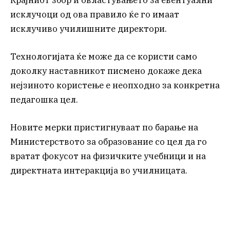
исклучоци од ова правило ќе го имаат
исклучиво училишните директори.
Технологијата ќе може да се користи само
доколку наставникот писмено докаже дека
нејзиното користење е неопходно за конкретна
педагошка цел.
Новите мерки пристигнуваат по барање на
Министерството за образование со цел да го
вратат фокусот на физичките учебници и на
директната интеракција во училницата.