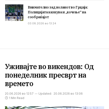
Внимателно зад воланот во Грција:
Полицијата казнува и „кочење“ на
сообраќајот
03.08.2026 во 13:24
Уживајте во викендов: Од
понеделник пресврт на
времето
20.06.2026 во 12:57
Updated:
20.06.2026 во 13:06
1 Min Read