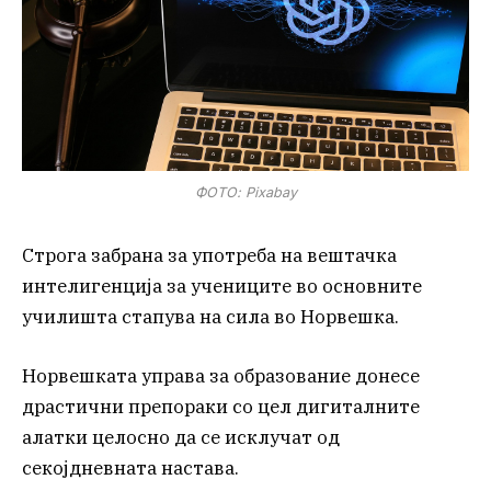
ФОТО: Pixabay
Строга забрана за употреба на вештачка
интелигенција за учениците во основните
училишта стапува на сила во Норвешка.
Норвешката управа за образование донесе
драстични препораки со цел дигиталните
алатки целосно да се исклучат од
секојдневната настава.