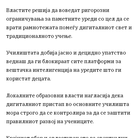
Властите решија да воведат ригорозни
ограничувања за паметните уреди со цел да се
врати рамнотежата помеѓу дигиталниот свет и
традиционалното учење.
Училиштата добија јасно и децидно упатство
веднаш да ги блокираат сите платформи за
вештачка интелигенција на уредите што ги
користат децата.
Локалните образовни власти нагласија дека
дигиталниот пристап во основните училишта
мора строго да се контролира за да се заштити
правилниот развој на учениците.
Крајниот збор и овластувањето за евентуални