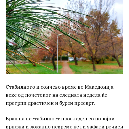
Стабилното и сончево време во Македонија
веќе од почетокот на следната недела ќе
претрпи драстичен и бурен пресврт.
Бран на нестабилност проследен со поројни
врнежи и локално невреме ќе ги зафати речиси