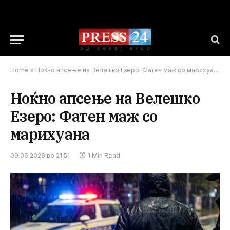
Home
»
Ноќно апсење на Велешко Езеро: Фатен маж со марихуана
Ноќно апсење на Велешко
Езеро: Фатен маж со
марихуана
09.06.2026 во 21:51
1 Min Read