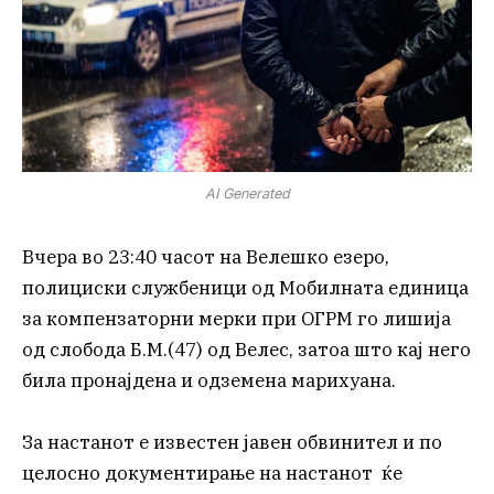
AI Generated
Вчера во 23:40 часот на Велешко езеро,
полициски службеници од Мобилната единица
за компензаторни мерки при ОГРМ го лишија
од слобода Б.М.(47) од Велес, затоа што кај него
била пронајдена и одземена марихуана.
За настанот е известен јавен обвинител и по
целосно документирање на настанот ќе