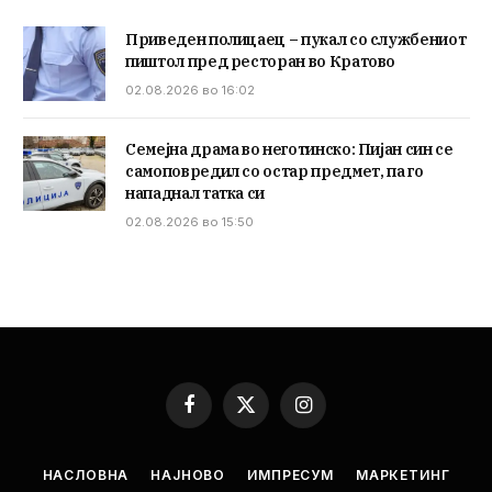
Приведен полицаец – пукал со службениот
пиштол пред ресторан во Кратово
02.08.2026 во 16:02
Семејна драма во неготинско: Пијан син се
самоповредил со остар предмет, па го
нападнал татка си
02.08.2026 во 15:50
Facebook
X
Instagram
(Twitter)
НАСЛОВНА
НАЈНОВО
ИМПРЕСУМ
МАРКЕТИНГ