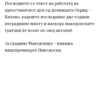
Погледнете го текот на работата на
преостанатиот дел од делницата Охрид –
Кичево, кадешто последниве две години
изградивме многу и наскоро македонските
граѓани ќе возат по овој автопат.
Ја градиме Македонија – напиша
вицепремиерот Николоски.