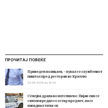
ПРОЧИТАЈ ПОВЕЌЕ
Приведен полицаец – пукал со службениот
пиштол пред ресторан во Кратово
02.08.2026 во 16:02
Семејна драма во неготинско: Пијан син се
самоповредил со остар предмет, па го
нападнал татка си