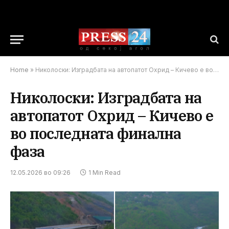
Home
»
Николоски: Изградбата на автопатот Охрид – Кичево е во последната финална фаза
Николоски: Изградбата на
автопатот Охрид – Кичево е
во последната финална
фаза
12.05.2026 во 09:26
1 Min Read