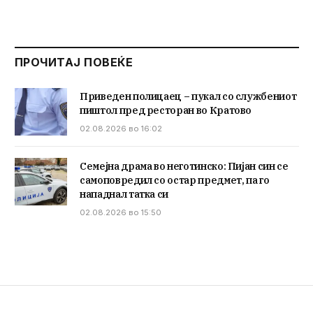
ПРОЧИТАЈ ПОВЕЌЕ
Приведен полицаец – пукал со службениот
пиштол пред ресторан во Кратово
02.08.2026 во 16:02
Семејна драма во неготинско: Пијан син се
самоповредил со остар предмет, па го
нападнал татка си
02.08.2026 во 15:50