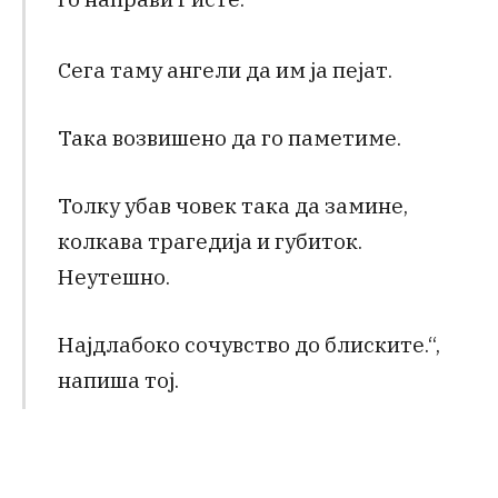
Сега таму ангели да им ја пејат.
Така возвишено да го паметиме.
Толку убав човек така да замине,
колкава трагедија и губиток.
Неутешно.
Најдлабоко сочувство до блиските.“,
напиша тој.