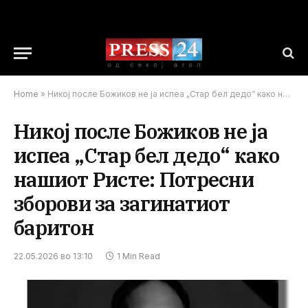
Home
»
Никој после Божиков не ја испеа „Стар бел дедо“ како нашиот Ристе: Потресни зборови за загинатиот баритон
Никој после Божиков не ја
испеа „Стар бел дедо“ како
нашиот Ристе: Потресни
зборови за загинатиот
баритон
22.05.2026 во 13:10
1 Min Read