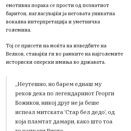
емотивна порака се прости од познатиот
баритон, нагласувајќи ја неговата уникатна
вокална интерпретација и уметничка
големина.
Тој се присети на моќта на изведбите на
Велков, ставајќи ги во рамките на најголемите
историски оперски имиња во државата.
„Неутешно, но барем еднаш му
реков дека по легендарниот Георги
Божиков, никој друг не ја беше
испеал митската ‘Стар бел дедо’, од
која пламтат дамари, како што тоа
го направи Ристе.