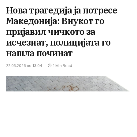
Нова трагедија ја потресе
Македонија: Внукот го
пријавил чичкото за
исчезнат, полицијата го
нашла починат
22.05.2026 во 13:04
1 Min Read