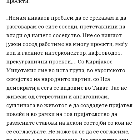
проекти.
„Немам никаков проблем да се среќавам и да
разговарам со сите соседи, претставници на
влади од нашето соседство. Ние со нашиот
јужен сосед работиме на многу проекти, меѓу
кои и гасниот интерконектор, нафтоводот,
прекугранични проекти,… Со Киријакос
Мицотакис сме во иста група, во европското
семејство на народните партии, со Неа
демократија сега се видовме во Тиват. Јас не
живеам од стереотипи и антагонизам,
суштината во животот е да создадете пријател
повеќе и во рамки на тоа пријателство да
размените ставови на некои состојби со кои не
се согласувате. Не може за се да се согласиме,