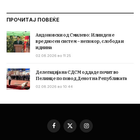
ПРОЧИТАЈ ПОВЕЌЕ
Андоновски од Смилево: Илинден е
вредносен систем – непокор, слобода и
иднина
02.08.2026 во 11:25
Делегација на СДСМ оддаде почит во
Пелинце по повод Денот на Републиката
02.08.2026 во 10:44
Facebook
X
Instagram
(Twitter)