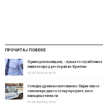
ПРОЧИТАЈ ПОВЕЌЕ
Приведен полицаец – пукал со службениот
пиштол пред ресторан во Кратово
02.08.2026 во 16:02
Семејна драма во неготинско: Пијан син се
самоповредил со остар предмет, па го
нападнал татка си
02.08.2026 во 15:50