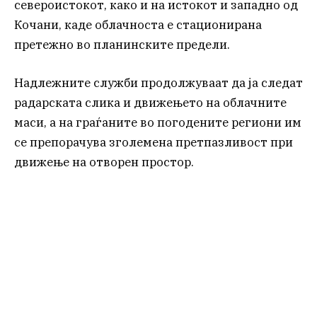
североистокот, како и на истокот и западно од
Кочани, каде облачноста е стационирана
претежно во планинските предели.
Надлежните служби продолжуваат да ја следат
радарската слика и движењето на облачните
маси, а на граѓаните во погодените региони им
се препорачува зголемена претпазливост при
движење на отворен простор.