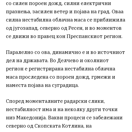
со силен пороен дожд, силни електрични
празнења, засилен ветер и појава на град. Оваа
силна нестабилна облачна маса се приближила
од југозапад, северно од Ресен, и во моментов
се движи во правец кон Преспанскиот регион.
Паралелно со ова, динамично е и во источниот
дел на државата. Во Делчево и околниот
регион е регистрирана нестабилна облачна
маса проследена со пороен дожд, грмежи и
наместа појава на суградица.
Според моменталните радарски слики,
нестабилност има и на неколку други точки
низ Македонија. Вакви процеси се забележани
северно од Скопската Котлина, на