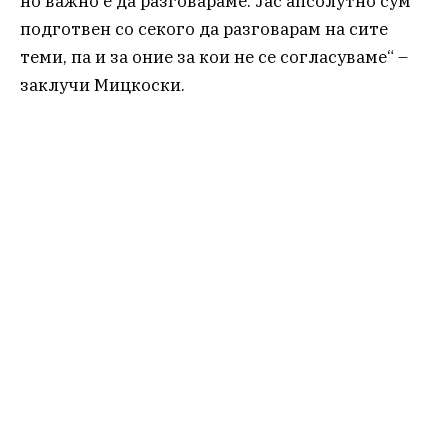
но важно е да разговараме. Јас апсолутно сум
подготвен со секого да разговарам на сите
теми, па и за оние за кои не се согласуваме“ –
заклучи Мицкоски.