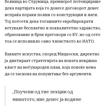
болница во Струмица, премиерот потенцираше
дека партијата која го донесе договорот денес
испраќа пораки полни со конструкции и лаги.
Тој потсети дека тогашните евробирократи
ветувале бесплатно и поквалитетно здравство,
образование и брзи преговори со ЕУ, но од сето
тоа се исполнило само членството во НАТО.
Ваквите искуства, според Мицкоски, директно
ја диктираат стратегијата на новата извршна
власт на меѓународен план, која повеќе нема
да се заснова на попуштање без аргументи.
„Поучени од тие лекции од
минатото, ние денес ја водиме