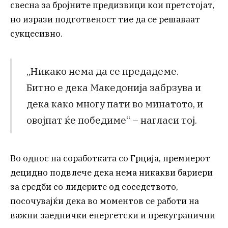
свесна за бројните предизвици кои претстојат,
но изрази подготвеност тие да се решаваат
сукцесивно.
„Никако нема да се предадеме.
Битно е дека Македонија забрзува и
дека како многу пати во минатото, и
овојпат ќе победиме“ – нагласи тој.
Во однос на соработката со Грција, премиерот
децидно подвлече дека нема никакви бариери
за средби со лидерите од соседството,
посочувајќи дека во моментов се работи на
важни заеднички енергетски и прекугранични