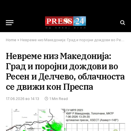
Home
»
Невреме низ Македонија: Град и поројни дождови во Ресен и Делчево, облачноста се движи кон Преспа
Невреме низ Македонија:
Град и поројни дождови во
Ресен и Делчево, облачноста
се движи кон Преспа
17.06.2026 во 14:13
1 Min Read