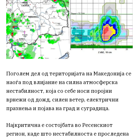
Поголем дел од територијата на Македонија се
наоѓа под влијание на силна атмосферска
нестабилност, која со себе носи поројни
врнежи од дожд, силен ветер, електрични
празнења и појава на град и суградица.
Најкритична е состојбата во Ресенскиот
регион, каде што нестабилноста е проследена