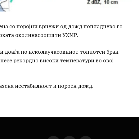
на со поројни врнежи од дожд попладнево го
роката околинасоопшти УХМР.
и доаѓа по неколкучасовниот топлотен бран
онесе рекордно високи температури во овој
азена нестабилност и пороен дожд.