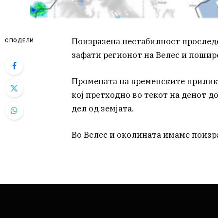
Поизразена нестабилност проследе
СПОДЕЛИ
зафати регионот на Велес и поши
Промената на временските прилик
кој претходно во текот на денот д
дел од земјата.
Во Велес и околината имаме поизр