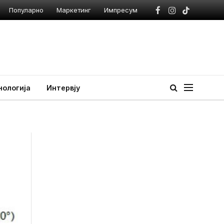
Популарно
Маркетинг
Импресум
Facebook
Instagram
TikTok
нологија
Интервју