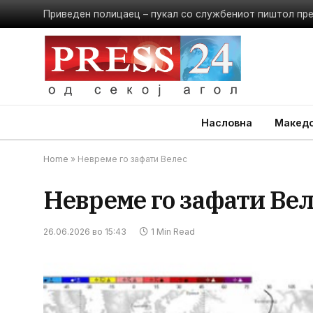
Приведен полицаец – пукал со службениот пиштол пр
Насловна
Македо
Home
»
Невреме го зафати Велес
Невреме го зафати Вел
26.06.2026 во 15:43
1 Min Read