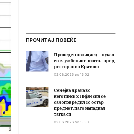
ПРОЧИТАЈ ПОВЕЌЕ
Приведен полицаец – пукал
со службениот пиштол пред
ресторан во Кратово
02.08.2026 во 16:02
Семејна драма во
неготинско: Пијан син се
самоповредил со остар
предмет, па го нападнал
татка си
02.08.2026 во 15:50