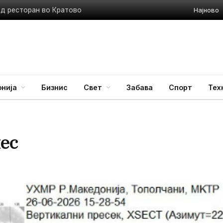
Најново
ед ресторан во Кратово
нија
Бизнис
Свет
Забава
Спорт
Тех
ес