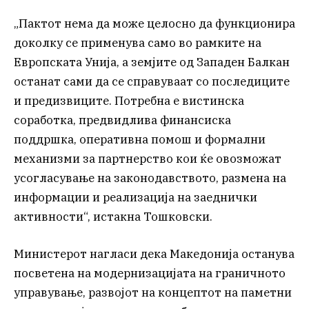
„Пактот нема да може целосно да функционира
доколку се применува само во рамките на
Европската Унија, а земјите од Западен Балкан
останат сами да се справуваат со последиците
и предизвиците. Потребна е вистинска
соработка, предвидлива финансиска
поддршка, оперативна помош и формални
механизми за партнерство кои ќе овозможат
усогласување на законодавството, размена на
информации и реализација на заеднички
активности“, истакна Тошковски.
Министерот нагласи дека Македонија останува
посветена на модернизацијата на граничното
управување, развојот на концептот на паметни