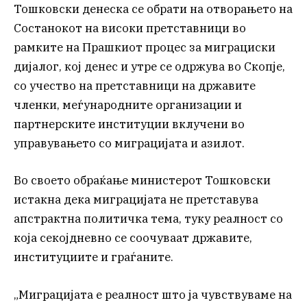
Тошковски денеска се обрати на отворањето на
Состанокот на високи претставници во
рамките на Прашкиот процес за миграциски
дијалог, кој денес и утре се одржува во Скопје,
со учество на претставници на државите
членки, меѓународните организации и
партнерските институции вклучени во
управувањето со миграцијата и азилот.
Во своето обраќање министерот Тошковски
истакна дека миграцијата не претставува
апстрактна политичка тема, туку реалност со
која секојдневно се соочуваат државите,
институциите и граѓаните.
„Миграцијата е реалност што ја чувствуваме на