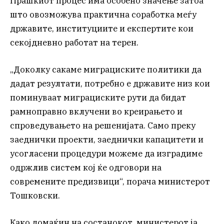
Прашкиот процес има особено значење затоа
што овозможува практична соработка меѓу
државите, институциите и експертите кои
секојдневно работат на терен.
„Доколку сакаме миграциските политики да
дадат резултати, потребно е државите низ кои
поминуваат миграциските рути да бидат
рамноправно вклучени во креирањето и
спроведувањето на решенијата. Само преку
заеднички проекти, заеднички капацитети и
усогласени процедури можеме да изградиме
одржлив систем кој ќе одговори на
современите предизвици“, порача министерот
Тошковски.
Како домаќин на состанокот, министерот ја