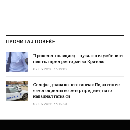
ПРОЧИТАЈ ПОВЕЌЕ
Приведен полицаец – пукал со службениот
пиштол пред ресторан во Кратово
02.08.2026 во 16:02
Семејна драма во неготинско: Пијан син се
самоповредил со остар предмет, па го
нападнал татка си
02.08.2026 во 15:50