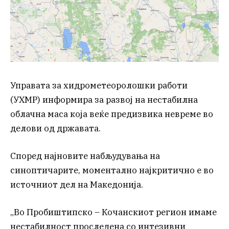
Управата за хидрометеоролошки работи
(УХМР) информира за развој на нестабилна
облачна маса која веќе предизвика невреме во
делови од државата.
Според најновите набљудувања на
синоптичарите, моментално најкритично е во
источниот дел на Македонија.
„Во Пробиштипско – Кочанскиот регион имаме
нестабилност проследена со интезивни