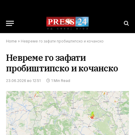
Home
»
Невреме го зафати пробиштипско и кочанско
Невреме го зафати
пробиштипско и кочанско
23.06.2026 во 12:51
1 Min Read