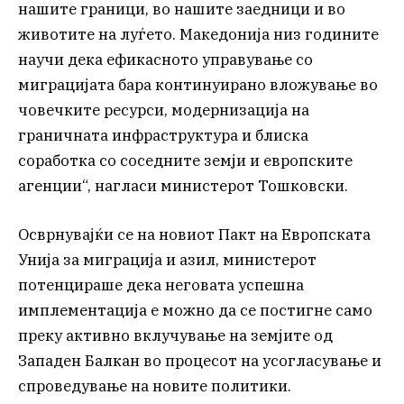
нашите граници, во нашите заедници и во
животите на луѓето. Македонија низ годините
научи дека ефикасното управување со
миграцијата бара континуирано вложување во
човечките ресурси, модернизација на
граничната инфраструктура и блиска
соработка со соседните земји и европските
агенции“, нагласи министерот Тошковски.
Осврнувајќи се на новиот Пакт на Европската
Унија за миграција и азил, министерот
потенцираше дека неговата успешна
имплементација е можно да се постигне само
преку активно вклучување на земјите од
Западен Балкан во процесот на усогласување и
спроведување на новите политики.