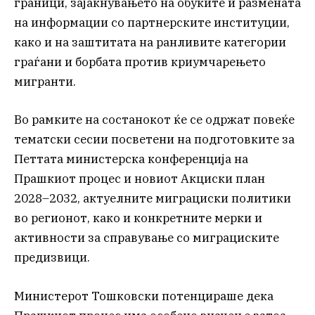
граници, зајакнувањето на обуките и размената
на информации со партнерските институции,
како и на заштитата на ранливите категории
граѓани и борбата против криумчарењето
мигранти.
Во рамките на состанокот ќе се одржат повеќе
тематски сесии посветени на подготовките за
Петтата министерска конференција на
Прашкиот процес и новиот Акциски план
2028–2032, актуелните миграциски политики
во регионот, како и конкретните мерки и
активности за справување со миграциските
предизвици.
Министерот Тошковски потенцираше дека