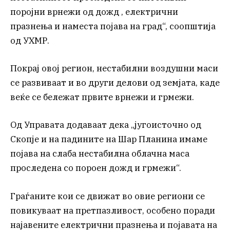
поројни врнежи од дожд , електрични
празнења и наместа појава на град“, соопштија
од УХМР.
Покрај овој регион, нестабилни воздушни маси
се развиваат и во други делови од земјата, каде
веќе се бележат првите врнежи и грмежи.
Од Управата додаваат дека „југоисточно од
Скопје и на падините на Шар Планина имаме
појава на слаба нестабилна облачна маса
проследена со пороен дожд и грмежи“.
Граѓаните кои се движат во овие региони се
повикуваат на претпазливост, особено поради
најавените електрични празнења и појавата на