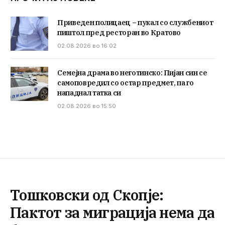
Приведен полицаец – пукал со службениот
пиштол пред ресторан во Кратово
02.08.2026 во 16:02
Семејна драма во неготинско: Пијан син се
самоповредил со остар предмет, па го
нападнал татка си
02.08.2026 во 15:50
Тошковски од Скопје:
Пактот за миграција нема да