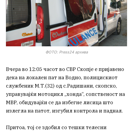
ФОТО: Press24 архива
Вчера во 12:05 часот во СВР Скопје е пријавено
дека на локален пат на Водно, полицискиот
службеник М.Т.(32) од с.Радишани, скопско,
управувајќи мотоцикл „хонда“, сопственост на
МВР, обидувајќи се да избегне лисица што
излегла на патот, изгубил контрола и паднал.
Притоа, тој се здобил со тешки телесни