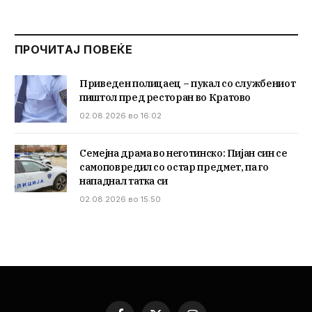
ПРОЧИТАЈ ПОВЕЌЕ
Приведен полицаец – пукал со службениот
пиштол пред ресторан во Кратово
02.08.2026 во 16:02
Семејна драма во неготинско: Пијан син се
самоповредил со остар предмет, па го
нападнал татка си
02.08.2026 во 15:50