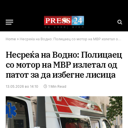
Home
»
Несреќа на Водно: Полицаец со мотор на МВР излетал од патот за да избегне лисица
Несреќа на Водно: Полицаец
со мотор на МВР излетал од
патот за да избегне лисица
13.05.2026 во 14:10
1 Min Read