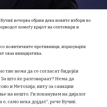
Вучиќ вечерва објави дека новите избори во
периодот помеѓу крајот на септември и
и со политичките противници, изразувајќи
ат оваа иницијатива.
 но тие нема да се согласат бидејќи
 За што ќе разговараат? Нема да
ово и Метохија, ниту за санкции
ење на нешто. Ги поканувам на дијалог
а е, само нека дојдат“, рече Вучиќ.