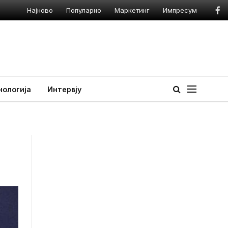
Популарно
Маркетинг
Импресум
Facebook
Instagram
TikTok
нологија
Интервју