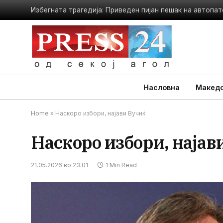
Насловна
Македо
Home
»
Наскоро избори, најави Вучиќ
Наскоро избори, најав
21.05.2026 во 23:01
1 Min Read