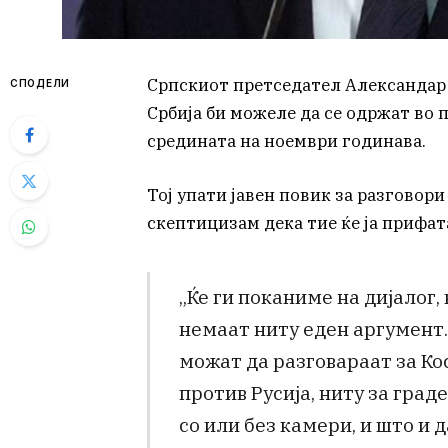
Српскиот претседател Александар 
СПОДЕЛИ
Србија би можеле да се одржат во 
средината на ноември годинава.
Тој упати јавен повик за разговор
скептицизам дека тие ќе ја прифат
„Ќе ги поканиме на дијалог,
немаат ниту еден аргумент.
можат да разговараат за Кос
против Русија, ниту за град
со или без камери, и што и д