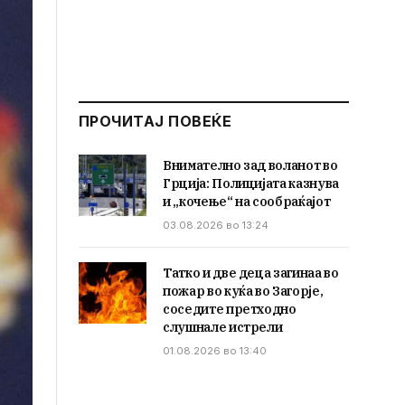
ПРОЧИТАЈ ПОВЕЌЕ
Внимателно зад воланот во
Грција: Полицијата казнува
и „кочење“ на сообраќајот
03.08.2026 во 13:24
Татко и две деца загинаа во
пожар во куќа во Загорје,
соседите претходно
слушнале истрели
01.08.2026 во 13:40