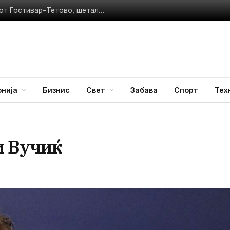
Најново
УХМР со најнови податоци: Гевгелија и Велес ги соборија денешните температурни рекорди
нија
Бизнис
Свет
Забава
Спорт
Тех
и Вучиќ