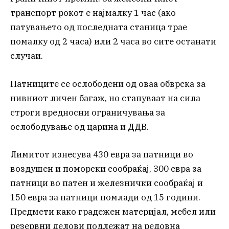
транспорт рокот е најмалку 1 час (ако
патувањето од последната станица трае
помалку од 2 часа) или 2 часа во сите останати
случаи.
Патниците се ослободени од оваа обврска за
нивниот личен багаж, но стапуваат на сила
строги вредносни ограничувања за
ослободување од царина и ДДВ.
Лимитот изнесува 430 евра за патници во
воздушен и поморски сообраќај, 300 евра за
патници во патен и железнички сообраќај и
150 евра за патници помлади од 15 години.
Предмети како градежен материјал, мебел или
резервни делови подлежат на редовна