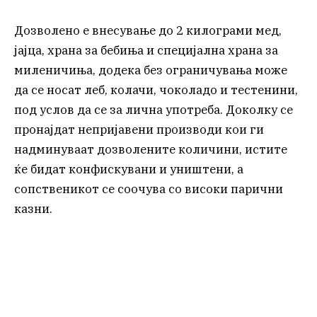
Дозволено е внесување до 2 килограми мед,
јајца, храна за бебиња и специјална храна за
миленичиња, додека без ограничувања може
да се носат леб, колачи, чоколадо и тестенини,
под услов да се за лична употреба. Доколку се
пронајдат непријавени производи кои ги
надминуваат дозволените количини, истите
ќе бидат конфискувани и уништени, а
сопственикот се соочува со високи парични
казни.