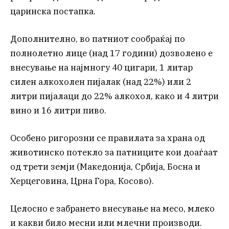
царинска постапка.
Дополнително, во патниот сообраќај по
полнолетно лице (над 17 години) дозволено е
внесување на најмногу 40 цигари, 1 литар
силен алкохолен пијалак (над 22%) или 2
литри пијалаци до 22% алкохол, како и 4 литри
вино и 16 литри пиво.
Особено ригорозни се правилата за храна од
животинско потекло за патниците кои доаѓаат
од трети земји (Македонија, Србија, Босна и
Херцеговина, Црна Гора, Косово).
Целосно е забрането внесување на месо, млеко
и какви било месни или млечни производи.