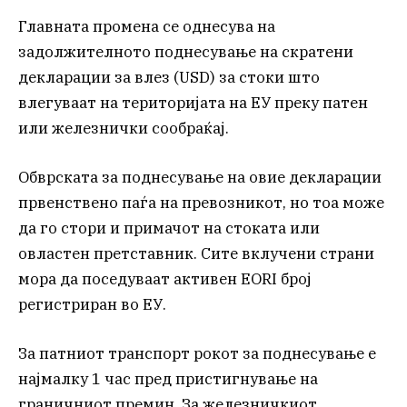
Главната промена се однесува на
задолжителното поднесување на скратени
декларации за влез (USD) за стоки што
влегуваат на територијата на ЕУ преку патен
или железнички сообраќај.
Обврската за поднесување на овие декларации
првенствено паѓа на превозникот, но тоа може
да го стори и примачот на стоката или
овластен претставник. Сите вклучени страни
мора да поседуваат активен EORI број
регистриран во ЕУ.
За патниот транспорт рокот за поднесување е
најмалку 1 час пред пристигнување на
граничниот премин. За железничкиот