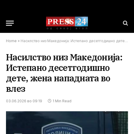
Home
»
Насилство низ Македонија: Истепано десетгодишно дете, жена нападната во влез
Насилство низ Македонија:
Истепано десетгодишно
дете, жена нападната во
влез
03.06.2026 во 09:19
1 Min Read