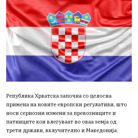
Република Хрватска започна со целосна
примена на новите европски регулативи, што
носи сериозни измени за превозниците и
патниците кои влегуваат во оваа земја од
трети држави, вклучително и Македонија.