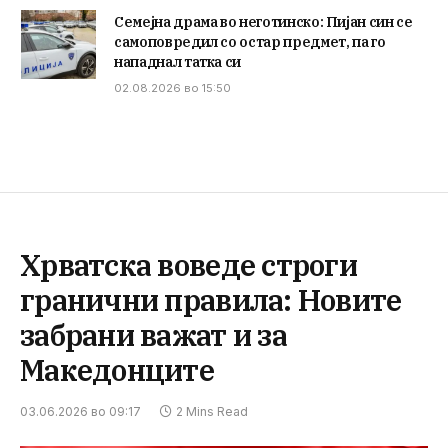
Семејна драма во неготинско: Пијан син се
самоповредил со остар предмет, па го
нападнал татка си
02.08.2026 во 15:50
Хрватска воведе строги
гранични правила: Новите
забрани важат и за
Македонците
03.06.2026 во 09:17
2 Mins Read