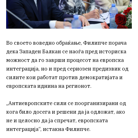
Во своето воведно обраќање, Филипче порача
дека Западен Балкан се наоѓа пред историска
можност да го заврши процесот на европска
интеграција, но и пред сериозен предизвик од
силите кои работат против демократијата и
европската иднина на регионот.
„Антиевропските сили се поорганизирани од
кога било досега и решени да ја одложат, ако
не и целосно да ја спречат, европската
интеграција“, истакна Филипче.