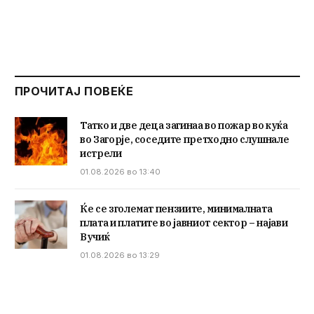
ПРОЧИТАЈ ПОВЕЌЕ
Татко и две деца загинаа во пожар во куќа
во Загорје, соседите претходно слушнале
истрели
01.08.2026 во 13:40
Ќе се зголемат пензиите, минималната
плата и платите во јавниот сектор – најави
Вучиќ
01.08.2026 во 13:29