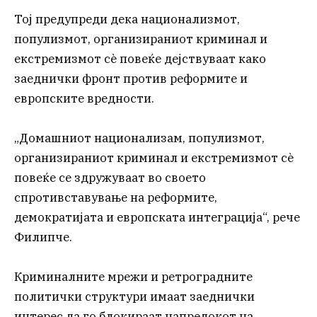
Тој предупреди дека национализмот,
популизмот, организираниот криминал и
екстремизмот сè повеќе дејствуваат како
заеднички фронт против реформите и
европските вредности.
„Домашниот национализам, популизмот,
организираниот криминал и екстремизмот сè
повеќе се здружуваат во своето
спротивставување на реформите,
демократијата и европската интеграција“, рече
Филипче.
Криминалните мрежи и ретроградните
политички структури имаат заеднички
интерес да го блокираат напредокот на