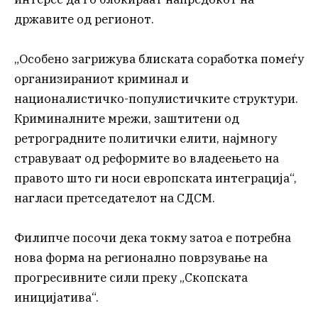
државите од регионот.
„Особено загрижува блиската соработка помеѓу
организираниот криминал и
националистичко-популистичките структури.
Криминалните мрежи, заштитени од
ретроградните политички елити, најмногу
стравуваат од реформите во владеењето на
правото што ги носи европската интеграција“,
нагласи претседателот на СДСМ.
Филипче посочи дека токму затоа е потребна
нова форма на регионално поврзување на
прогресивните сили преку „Скопската
иницијатива“.