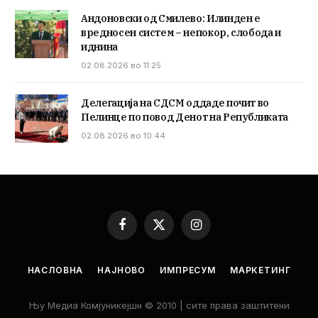
Андоновски од Смилево: Илинден е
вредносен систем – непокор, слобода и
иднина
02.08.2026 во 11:25
Делегација на СДСМ оддаде почит во
Пелинце по повод Денот на Републиката
02.08.2026 во 10:44
Facebook
X
Instagram
(Twitter)
НАСЛОВНА
НАЈНОВО
ИМПРЕСУМ
МАРКЕТИНГ
Њу Медиа Комјуникејшн © 2010 | сите права заштитени