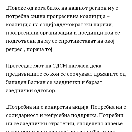
„Повеќе од кога било, на нашиот регион му е
потребна силна прогресивна коалиција –
коалиција на социјалдемократски партии,
прогресивни организации и поединци кои се
подготвени да му се спротивстават на овој
регрес“, порача тој.
Претседателот на СДСМ нагласи дека
предизвиците со кои се соочуваат државите од
Западен Балкан се заеднички и бараат
заеднички одговор.
„Потребна ни е конкретна акција. Потребна ни е
солидарност и меѓусебна поддршка. Потребни
ни се заеднички стратегии, споделено знаење
и координирани напори“, истакна Филипче.