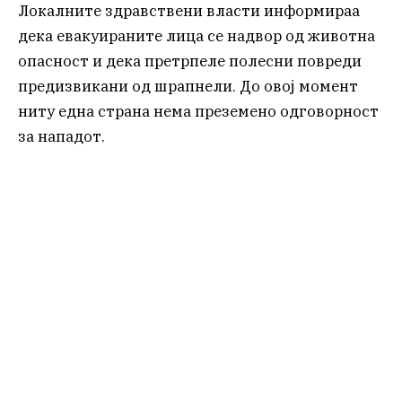
Локалните здравствени власти информираа
дека евакуираните лица се надвор од животна
опасност и дека претрпеле полесни повреди
предизвикани од шрапнели. До овој момент
ниту една страна нема преземено одговорност
за нападот.