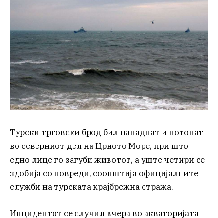
Турски трговски брод бил нападнат и потонат
во северниот дел на Црното Море, при што
едно лице го загуби животот, а уште четири се
здобија со повреди, соопштија официјалните
служби на турската крајбрежна стража.
Инцидентот се случил вчера во акваторијата