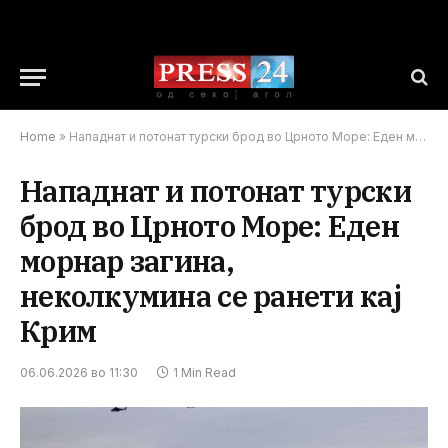
Home
»
Нападнат и потонат турски брод во Црното Море: Еден морнар загина, неколкумина се ранети кај Крим
Нападнат и потонат турски
брод во Црното Море: Еден
морнар загина,
неколкумина се ранети кај
Крим
06.06.2026 во 11:30
1 Min Read