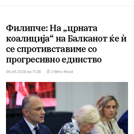
Филипче: На „црната
коалиција“ на Балканот ќе ѝ
се спротивставиме со
прогресивно единство
06.06.2026 во 11:28
2 Mins Read