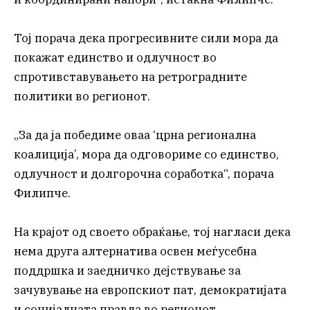
Тој порача дека прогресивните сили мора да
покажат единство и одлучност во
спротивставувањето на ретроградните
политики во регионот.
„За да ја победиме оваа ‘црна регионална
коалиција’, мора да одговориме со единство,
одлучност и долгорочна соработка“, порача
Филипче.
На крајот од своето обраќање, тој нагласи дека
нема друга алтернатива освен меѓусебна
поддршка и заедничко дејствување за
зачувување на европскиот пат, демократијата
и социјалната правда во регионот.