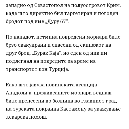
западно од Севастопол на полуостровот Крим,
каде што директно бил таргетиран и погоден
бродот под име „Дуру 67“.
По нападот, петмина повредени морнари биле
брзо евакуирани и спасени од екипажот на
друг брод, „Бурак Каја“, но еден од нив им
подлегнал на повредите за време на
транспортот кон Турција.
Како што јавува новинската агенција
Анадолија, преживеаните морнари веднаш
биле пренесени во болница во главниот град
на турската покраина Кастамону за укажување
лекарска помош.