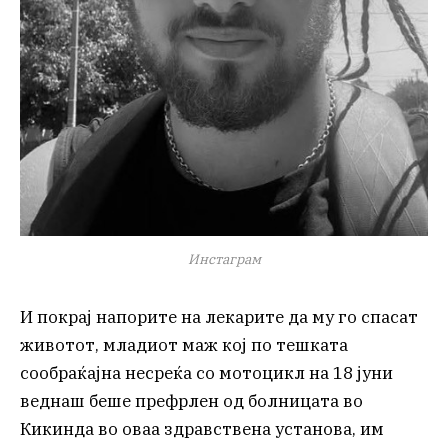
Инстаграм
И покрај напорите на лекарите да му го спасат
животот, младиот маж кој по тешката
сообраќајна несреќа со мотоцикл на 18 јуни
веднаш беше префрлен од болницата во
Кикинда во оваа здравствена установа, им