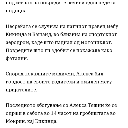
подлегнал на повредите речиси една недела
подоцна.
Несреќата се случила на патниот правец меѓу
Кикинда и Башаид, во близина на спортскиот
аеродром, каде што паднал од мотоциклот.
Повредите што ги здобил се покажале како
фатални.
Според локалните медиуми, Алекса бил
гордост на своите родители и омилен меѓу
пријателите.
Последното збогување со Алекса Тешин ќе се
одржи в сабота во 14 часот на гробиштата во
Мокрин, кај Кикинда.