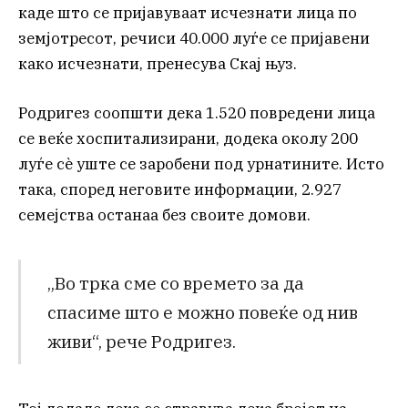
каде што се пријавуваат исчезнати лица по
земјотресот, речиси 40.000 луѓе се пријавени
како исчезнати, пренесува Скај њуз.
Родригез соопшти дека 1.520 повредени лица
се веќе хоспитализирани, додека околу 200
луѓе сè уште се заробени под урнатините. Исто
така, според неговите информации, 2.927
семејства останаа без своите домови.
„Во трка сме со времето за да
спасиме што е можно повеќе од нив
живи“, рече Родригез.