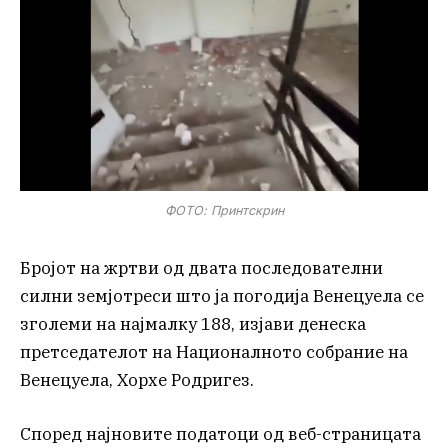
ФОТО: Принтскрин
Бројот на жртви од двата последователни
силни земјотреси што ја погодија Венецуела се
зголеми на најмалку 188, изјави денеска
претседателот на Националното собрание на
Венецуела, Хорхе Родригез.
Според најновите податоци од веб-страницата