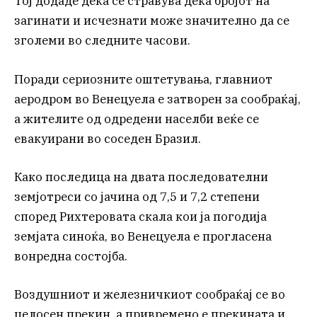
Тој додаде дека се стравува дека бројот на
загинати и исчезнати може значително да се
зголеми во следните часови.
Поради сериозните оштетувања, главниот
аеродром во Венецуела е затворен за сообраќај,
а жителите од одредени населби веќе се
евакуирани во соседен Бразил.
Како последица на двата последователни
земјотреси со јачина од 7,5 и 7,2 степени
според Рихтеровата скала кои ја погодија
земјата синоќа, во Венецуела е прогласена
вонредна состојба.
Воздушниот и железничкиот сообраќај се во
целосен прекин, а привремено е прекината и