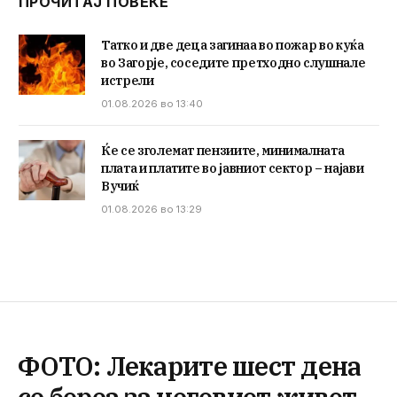
ПРОЧИТАЈ ПОВЕЌЕ
Татко и две деца загинаа во пожар во куќа
во Загорје, соседите претходно слушнале
истрели
01.08.2026 во 13:40
Ќе се зголемат пензиите, минималната
плата и платите во јавниот сектор – најави
Вучиќ
01.08.2026 во 13:29
ФОТО: Лекарите шест дена
се бореа за неговиот живот –