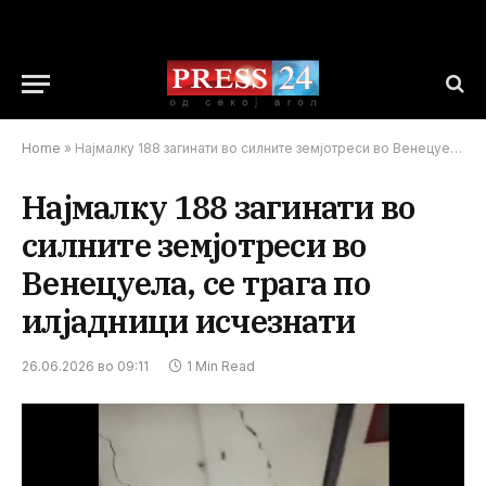
Home
»
Најмалку 188 загинати во силните земјотреси во Венецуела, се трага по илјадници исчезнати
Најмалку 188 загинати во
силните земјотреси во
Венецуела, се трага по
илјадници исчезнати
26.06.2026 во 09:11
1 Min Read