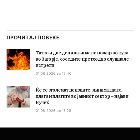
ПРОЧИТАЈ ПОВЕЌЕ
Татко и две деца загинаа во пожар во куќа
во Загорје, соседите претходно слушнале
истрели
01.08.2026 во 13:40
Ќе се зголемат пензиите, минималната
плата и платите во јавниот сектор – најави
Вучиќ
01.08.2026 во 13:29