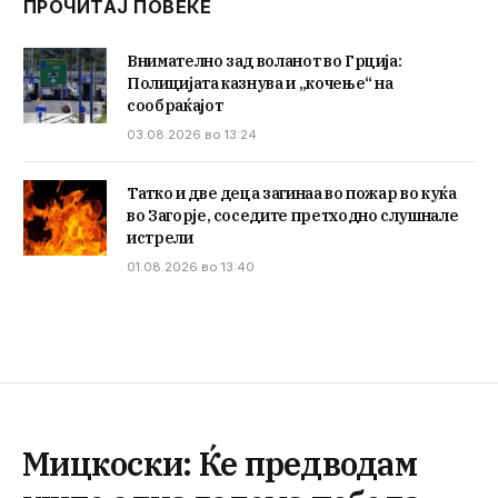
ПРОЧИТАЈ ПОВЕЌЕ
Внимателно зад воланот во Грција:
Полицијата казнува и „кочење“ на
сообраќајот
03.08.2026 во 13:24
Татко и две деца загинаа во пожар во куќа
во Загорје, соседите претходно слушнале
истрели
01.08.2026 во 13:40
Мицкоски: Ќе предводам