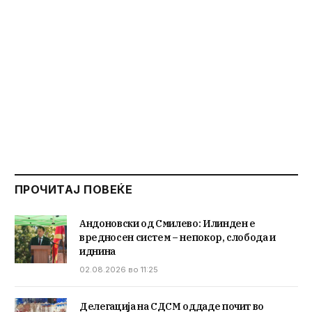
ПРОЧИТАЈ ПОВЕЌЕ
Андоновски од Смилево: Илинден е
вредносен систем – непокор, слобода и
иднина
02.08.2026 во 11:25
Делегација на СДСМ оддаде почит во