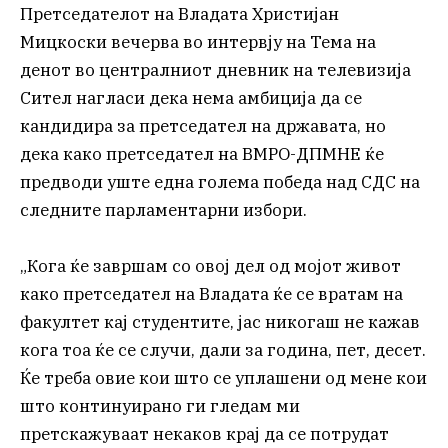
Претседателот на Владата Христијан
Мицкоски вечерва во интервју на Тема на
денот во централниот дневник на телевизија
Сител нагласи дека нема амбиција да се
кандидира за претседател на државата, но
дека како претседател на ВМРО-ДПМНЕ ќе
предводи уште една голема победа над СДС на
следните парламентарни избори.
„Кога ќе завршам со овој дел од мојот живот
како претседател на Владата ќе се вратам на
факултет кај студентите, јас никогаш не кажав
кога тоа ќе се случи, дали за година, пет, десет.
Ќе треба овие кои што се уплашени од мене кои
што континуирано ги гледам ми
претскажуваат некаков крај да се потрудат