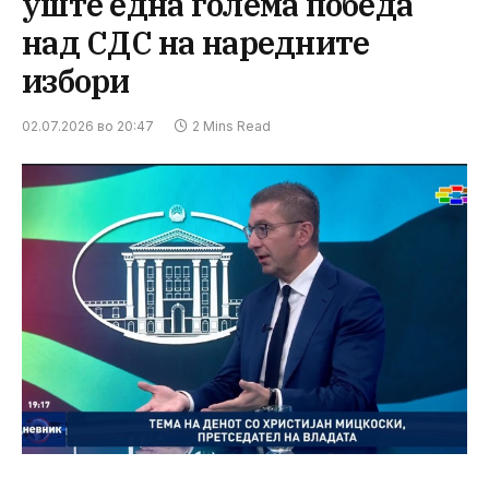
уште една голема победа
над СДС на наредните
избори
02.07.2026 во 20:47
2 Mins Read