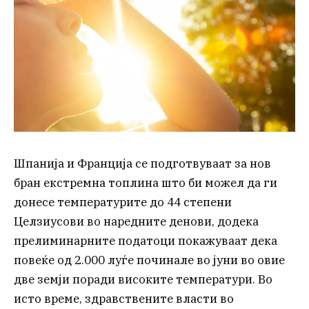
Шпанија и Франција се подготвуваат за нов
бран екстремна топлина што би можел да ги
донесе температурите до 44 степени
Целзиусови во наредните денови, додека
прелиминарните податоци покажуваат дека
повеќе од 2.000 луѓе починале во јуни во овие
две земји поради високите температури. Во
исто време, здравствените власти во