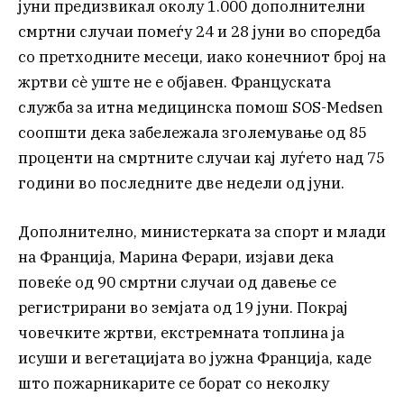
јуни предизвикал околу 1.000 дополнителни
смртни случаи помеѓу 24 и 28 јуни во споредба
со претходните месеци, иако конечниот број на
жртви сè уште не е објавен. Француската
служба за итна медицинска помош SOS-Medsen
соопшти дека забележала зголемување од 85
проценти на смртните случаи кај луѓето над 75
години во последните две недели од јуни.
Дополнително, министерката за спорт и млади
на Франција, Марина Ферари, изјави дека
повеќе од 90 смртни случаи од давење се
регистрирани во земјата од 19 јуни. Покрај
човечките жртви, екстремната топлина ја
исуши и вегетацијата во јужна Франција, каде
што пожарникарите се борат со неколку