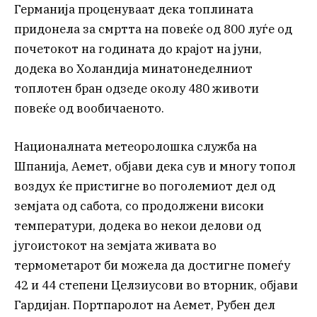
Германија проценуваат дека топлината
придонела за смртта на повеќе од 800 луѓе од
почетокот на годината до крајот на јуни,
додека во Холандија минатонеделниот
топлотен бран одзеде околу 480 животи
повеќе од вообичаеното.
Националната метеоролошка служба на
Шпанија, Аемет, објави дека сув и многу топол
воздух ќе пристигне во поголемиот дел од
земјата од сабота, со продолжени високи
температури, додека во некои делови од
југоистокот на земјата живата во
термометарот би можела да достигне помеѓу
42 и 44 степени Целзиусови во вторник, објави
Гардијан. Портпаролот на Аемет, Рубен дел