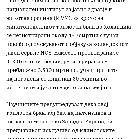
Според првичната проценка на Холандскиот
национален институт за јавно здравје и
животна средина (RIVM), за време на
минатонеделниот топлотен бран во Холандија
се регистрирани околу 480 смртни случаи
повеќе од очекуваното, објавува холандскиот
јавен сервис NOS. Наместо проектираните
3.050 смртни случаи, регистрирани се
приближно 3.530 смртни случаи, при што
најпогодени се лица над 80 години во
источните и јужните делови на земјата.
Научниците предупредуваат дека овој
топлотен бран, кој бил најинтензивен и
најраспространет во Западна Европа, бил
предизвикан исклучиво од климатските
промени предизвикани од согорувањето на