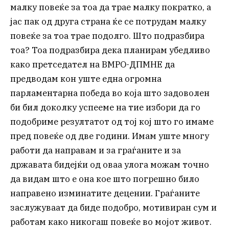
малку повеќе за тоа да трае малку пократко, а
јас пак од друга страна ќе се потрудам малку
повеќе за тоа трае подолго. Што подразбира
тоа? Тоа подразбира дека планирам убедливо
како претседател на ВМРО-ДПМНЕ да
предводам кон уште една огромна
парламентарна победа во која што задоволен
би бил доколку успееме на тие избори да го
подобриме резултатот од тој кој што го имаме
пред повеќе од две години. Имам уште многу
работи да направам и за граѓаните и за
државата бидејќи од оваа улога можам точно
да видам што е она кое што погрешно било
направено изминатите децении. Граѓаните
заслужуваат да биде подобро, мотивиран сум и
работам како никогаш повеќе во мојот живот.