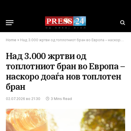
Home
»
Над 3.000 жртви од топлотниот бран во Европа – наскоро доаѓа нов топлотен бран
Над 3.000 жртви од
топлотниот бран во Европа –
наскоро доаѓа нов топлотен
бран
02.07.2026 во 21:30
3 Mins Read