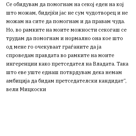
Се обидувам да помогнам на секој еден на кој
што можам, бидејќи јас не сум чудотворец и не
можам на сите да помогнам и да правам чуда.
Но, во рамките на моите можности секогаш се
трудам да помогнам и нормално она кое што
од мене го очекуваат граѓаните да ја
спроведам правдата во рамките на моите
ингеренции како претседател на Владата. Така
што еве уште еднаш потврдувам дека немам
амбиција да бидам претседателски кандидат“,
вели Мицкоски