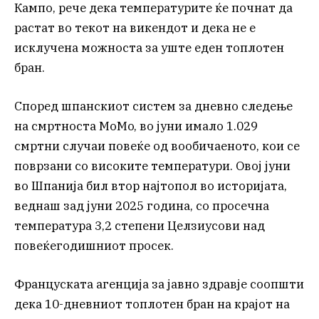
Кампо, рече дека температурите ќе почнат да
растат во текот на викендот и дека не е
исклучена можноста за уште еден топлотен
бран.
Според шпанскиот систем за дневно следење
на смртноста MoMo, во јуни имало 1.029
смртни случаи повеќе од вообичаеното, кои се
поврзани со високите температури. Овој јуни
во Шпанија бил втор најтопол во историјата,
веднаш зад јуни 2025 година, со просечна
температура 3,2 степени Целзиусови над
повеќегодишниот просек.
Француската агенција за јавно здравје соопшти
дека 10-дневниот топлотен бран на крајот на