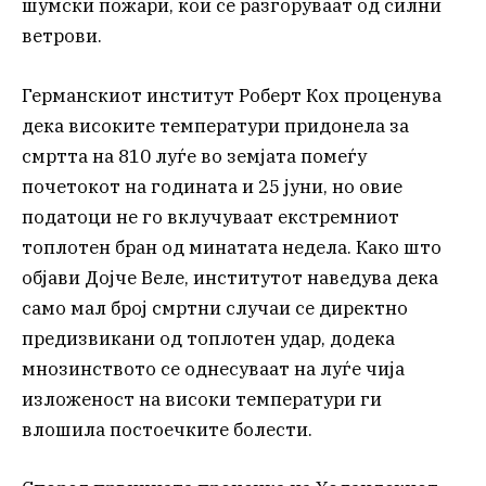
шумски пожари, кои се разгоруваат од силни
ветрови.
Германскиот институт Роберт Кох проценува
дека високите температури придонела за
смртта на 810 луѓе во земјата помеѓу
почетокот на годината и 25 јуни, но овие
податоци не го вклучуваат екстремниот
топлотен бран од минатата недела. Како што
објави Дојче Веле, институтот наведува дека
само мал број смртни случаи се директно
предизвикани од топлотен удар, додека
мнозинството се однесуваат на луѓе чија
изложеност на високи температури ги
влошила постоечките болести.