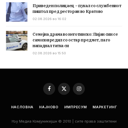
Приведен полицаец – пукал со службениот
пиштол пред ресторан во Кратово
02.08.2026 во 16:02
Семејна драма во неготинско: Пијан син се
самоповредил со остар предмет, па го
нападнал татка си
02.08.2026 во 15:50
Facebook
X
Instagram
(Twitter)
НАСЛОВНА
НАЈНОВО
ИМПРЕСУМ
МАРКЕТИНГ
Њу Медиа Комјуникејшн © 2010 | сите права заштитени