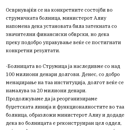
Осврнувајќи се на конкретните состојби во
струмичката болница, министерот Алиу
напомена дека установата била затекната со
значителни финансиски обврски, но дека
преку подобро управување веќе се постигнати
конкретни резултати.
-Болницата во Струмица ја наследивме со над
100 милиони денари долгови. Денес, со добро
менаџирање на таа институција, долгот веќе се
намалува за 20 милиони денари.
Продолжуваме да ја реорганизираме
буџетската линија и функционалностите во таа
болница, образложи министерот Алиу и додаде
дека во болницата е реконструиран цел оддел,