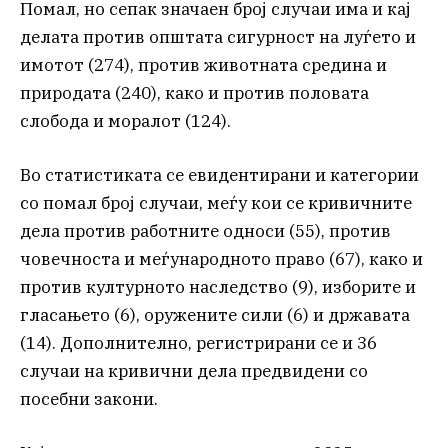
Помал, но сепак значаен број случаи има и кај
делата против општата сигурност на луѓето и
имотот (274), против животната средина и
природата (240), како и против половата
слобода и моралот (124).
Во статистиката се евидентирани и категории
со помал број случаи, меѓу кои се кривичните
дела против работните односи (55), против
човечноста и меѓународното право (67), како и
против културното наследство (9), изборите и
гласањето (6), оружените сили (6) и државата
(14). Дополнително, регистрирани се и 36
случаи на кривични дела предвидени со
посебни закони.