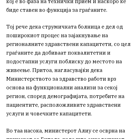
кој е во фаза на технички прием и наскоро ќе
биде ставен во функција за граѓаните.
Тој рече дека струмичката болница е дел од
поширокиот процес на зајакнување на
регионалните здравствени капацитети, со цел
граѓаните да добиваат поквалитетни и
подостапни услуги поблиску до местото на
живеење. Притоа, нагласувајќи дека
Министерството за здравство работи врз
основа на функционални анализи за секој
регион, според демографијата, потребите на
пациентите, расположливите здравствени
услуги и човечките капацитети.
Во таа насока, министерот Алиу се осврна на