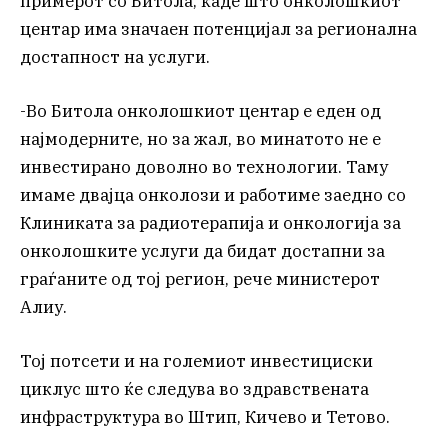
примерот со Битола, каде што онколошкиот
центар има значаен потенцијал за регионална
достапност на услуги.
-Во Битола онколошкиот центар е еден од
најмодерните, но за жал, во минатото не е
инвестирано доволно во технологии. Таму
имаме двајца онколози и работиме заедно со
Клиниката за радиотерапија и онкологија за
онколошките услуги да бидат достапни за
граѓаните од тој регион, рече министерот
Алиу.
Тој потсети и на големиот инвестициски
циклус што ќе следува во здравствената
инфраструктура во Штип, Кичево и Тетово.