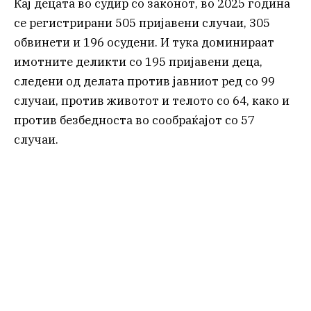
Кај децата во судир со законот, во 2025 година
се регистрирани 505 пријавени случаи, 305
обвинети и 196 осудени. И тука доминираат
имотните деликти со 195 пријавени деца,
следени од делата против јавниот ред со 99
случаи, против животот и телото со 64, како и
против безбедноста во сообраќајот со 57
случаи.