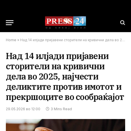
Home
»
Над 14 илјади пријавени сторители на кривични дела во 2025, најчести деликтите против имотот и прекршоците во сообраќајот
Над 14 илјади пријавени
сторители на кривични
дела во 2025, најчести
деликтите против имотот и
прекршоците во сообраќајот
29.05.2026 во 12:00
3 Mins Read