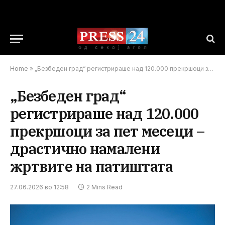
Home
»
„Безбеден град“ регистрираше над 120.000 прекршоци за пет месеци – драстично намалени жртвите на патиштата
„Безбеден град“
регистрираше над 120.000
прекршоци за пет месеци –
драстично намалени
жртвите на патиштата
27.06.2026 во 12:58
2 Mins Read