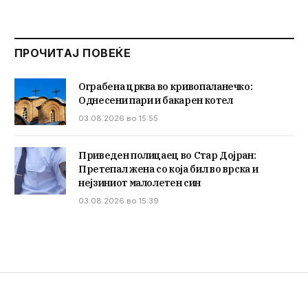
ПРОЧИТАЈ ПОВЕЌЕ
Ограбена црква во кривопаланечко:
Однесени пари и бакарен котел
03.08.2026 во 15:55
Приведен полицаец во Стар Дојран:
Претепал жена со која бил во врска и
нејзиниот малолетен син
03.08.2026 во 15:39