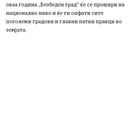
оваа година „Безбеден град“ ќе се прошири на
национално ниво и ќе ги опфати сите
поголеми градови и главни патни правци во
земјата.