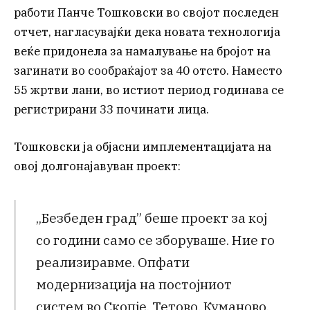
работи Панче Тошковски во својот последен
отчет, нагласувајќи дека новата технологија
веќе придонела за намалување на бројот на
загинати во сообраќајот за 40 отсто. Наместо
55 жртви лани, во истиот период годинава се
регистрирани 33 починати лица.
Тошковски ја објасни имплементацијата на
овој долгонајавуван проект:
„Безбеден град” беше проект за кој
со години само се зборуваше. Ние го
реализиравме. Опфати
модернизација на постојниот
систем во Скопје, Тетово, Куманово,