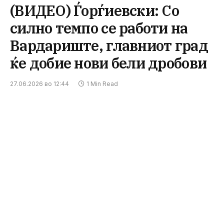
(ВИДЕО) Ѓорѓиевски: Со
силно темпо се работи на
Вардариште, главниот град
ќе добие нови бели дробови
27.06.2026 во 12:44
1 Min Read