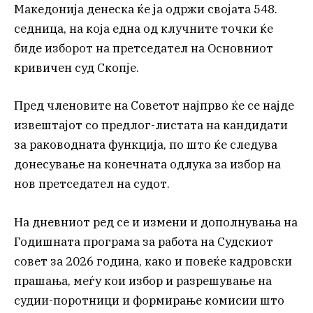
Македонија денеска ќе ја одржи својата 548.
седница, на која една од клучните точки ќе
биде изборот на претседател на Основниот
кривичен суд Скопје.
Пред членовите на Советот најпрво ќе се најде
извештајот со предлог-листата на кандидати
за раководната функција, по што ќе следува
донесување на конечната одлука за избор на
нов претседател на судот.
На дневниот ред се и измени и дополнувања на
Годишната програма за работа на Судскиот
совет за 2026 година, како и повеќе кадровски
прашања, меѓу кои избор и разрешување на
судии-поротници и формирање комисии што