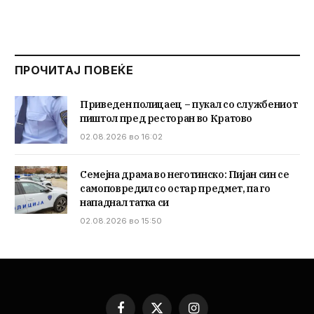
ПРОЧИТАЈ ПОВЕЌЕ
Приведен полицаец – пукал со службениот
пиштол пред ресторан во Кратово
02.08.2026 во 16:02
Семејна драма во неготинско: Пијан син се
самоповредил со остар предмет, па го
нападнал татка си
02.08.2026 во 15:50
Facebook
X
Instagram