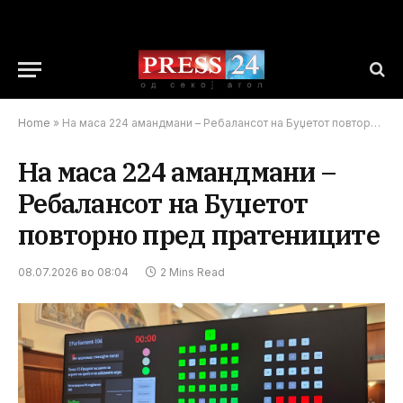
Home
»
На маса 224 амандмани – Ребалансот на Буџетот повторно пред пратениците
На маса 224 амандмани –
Ребалансот на Буџетот
повторно пред пратениците
08.07.2026 во 08:04
2 Mins Read