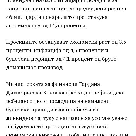
планирани на 425,2 милијарди денари, а за
капитални инвестиции се предвидени речиси
46 милијарди денари, што претставува
зголемување од 14,5 проценти.
Проекциите остануваат економски раст од 3,5
проценти, инфлација од 4,5 проценти и
буџетски дефицит од 4,1 процент од бруто-
домашниот производ.
Министерката за финансии Гордана
Димитриеска-Кочоска претходно изјави дека
ребалансот не е последица на намалени
буџетски приходи или проблеми со
ликвидноста, туку е направен за усогласување
на буџетските проекции со актуелните
економски движења и глобалните предизвици.