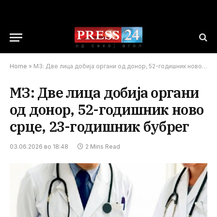
Home
»
МЗ: Две лица добија органи од донор, 52-годишник ново срце, 23-годишник бубрег
МЗ: Две лица добија органи
од донор, 52-годишник ново
срце, 23-годишник бубрег
03.06.2026 во 18:48
2 Mins Read