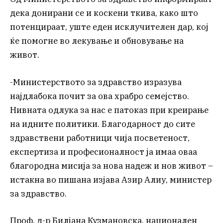
дека донирани се и коскени ткива, како што
потенцираат, уште еден исклучителен дар, кој
ќе помогне во лекување и обновување на
живот.
-Министерството за здравство изразува
најдлабока почит за ова храбро семејство.
Нивната одлука за нас е патоказ при креирање
на идните политики. Благодарност до сите
здравствени работници чија посветеност,
експертиза и професионалност ја имаа оваа
благородна мисија за нова надеж и нов живот –
истакна во пишана изјава Азир Алиу, министер
за здравство.
Проф. д-р Билјана Кузмановска, национален