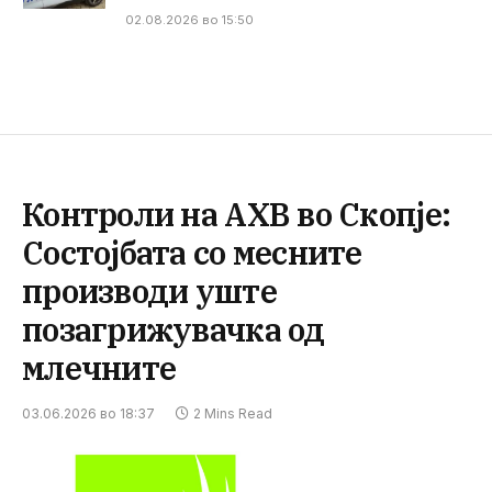
02.08.2026 во 15:50
Контроли на АХВ во Скопје:
Состојбата со месните
производи уште
позагрижувачка од
млечните
03.06.2026 во 18:37
2 Mins Read