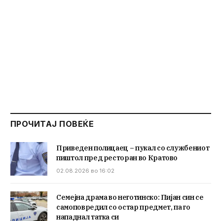
ПРОЧИТАЈ ПОВЕЌЕ
Приведен полицаец – пукал со службениот
пиштол пред ресторан во Кратово
02.08.2026 во 16:02
Семејна драма во неготинско: Пијан син се
самоповредил со остар предмет, па го
нападнал татка си