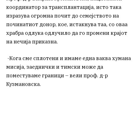
координатор за трансплантација, исто така
изразува огромна почит до семејството на
починатиот донор, кое, истакнува таа, со оваа
храбра одлука одлучило да го промени крајот
на нечија приказна.
-Кога сме сплотени и имаме една ваква хумана
мисија, заеднички и тимски може да
поместуваме граници – вели проф. д-р
Кузмановска.