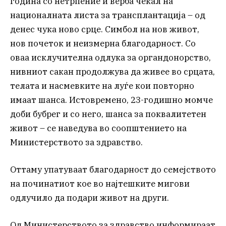
година со нетрпение и верба чекал на
националната листа за трансплантација – од
денес чука ново срце. Симбол на нов живот,
нов почеток и неизмерна благодарност. Со
оваа исклучителна одлука за органдонорство,
нивниот сакан продолжува да живее во срцата,
телата и насмевките на луѓе кои повторно
имаат шанса. Истовремено, 23-годишно момче
доби бубрег и со него, шанса за поквалитетен
живот – се наведува во соопштението на
Министерството за здравство.
Оттаму упатуваат благодарност до семејството
на починатиот кое во најтешките мигови
одлучило да подари живот на други.
Од Министерството за здравство информираат